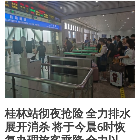
桂林站彻夜抢险 全力排水
展开消杀 将于今晨6时恢