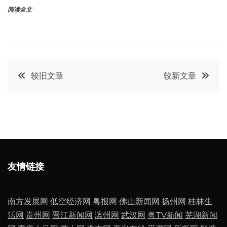
阅读全文
文
较旧文章
较新文章
章
导
航
友情链接
南方发展网
低空经济网
粤报网
佛山新闻网
扬州网
桂林生
活网
贵州网
晋江新闻网
滨州网
武汉网
粤TV新闻
芜湖新闻