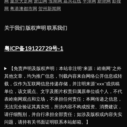
网
重庆大足网
萧山网
淮南网
嘉兴在线
平潭网
新尧网
影搜
网
粤港澳都市网
贺州新闻网
关于我们
版权声明
联系我们
粤ICP备19122729号-1
【免责声明及版权声明：本站非注明“来源：岭南网”之外
其他文章，均为推广信息，刊载内容来自网络公开信息或转
载，仅作为互联网信息传递存储，并注明来源“xxx”或供稿
单位，该文观点、文字及图片权责归属原单位或个人，不代
表岭南网观点和立场，不承担任何责任；本网传递之信息，
无法完全验证其真实性，所涉内容不构成投资、消费建议，
请仔细甄别，并自行承担全部责任；如涉及版权或内容失实
问题，请持有关书面证明联系本站邮箱。】