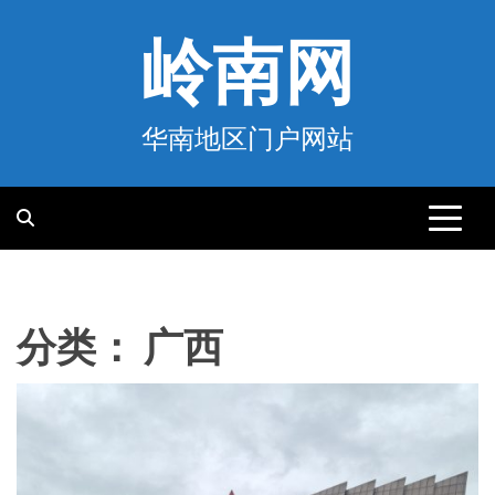
跳
至
岭南网
内
容
华南地区门户网站
分类：
广西