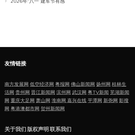
2026年“八一”建军节有感
友情链接
南方发展网
低空经济网
粤报网
佛山新闻网
扬州网
桂林生
活网
贵州网
晋江新闻网
滨州网
武汉网
粤TV新闻
芜湖新闻
网
重庆大足网
萧山网
淮南网
嘉兴在线
平潭网
新尧网
影搜
网
粤港澳都市网
贺州新闻网
关于我们
版权声明
联系我们