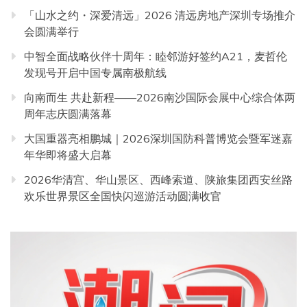
「山水之约・深爱清远」2026 清远房地产深圳专场推介
会圆满举行
中智全面战略伙伴十周年：睦邻游好签约A21，麦哲伦
发现号开启中国专属南极航线
向南而生 共赴新程——2026南沙国际会展中心综合体两
周年志庆圆满落幕
大国重器亮相鹏城｜2026深圳国防科普博览会暨军迷嘉
年华即将盛大启幕
2026华清宫、华山景区、西峰索道、陕旅集团西安丝路
欢乐世界景区全国快闪巡游活动圆满收官