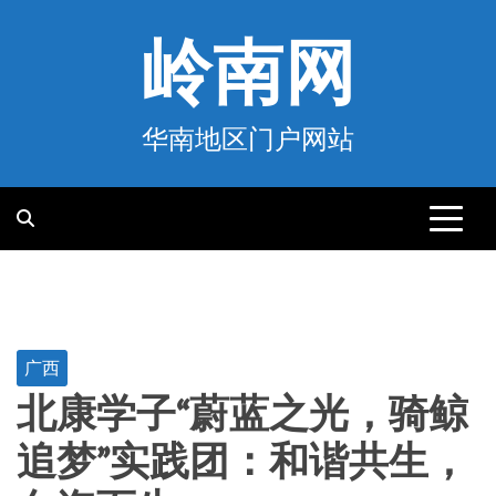
跳
至
岭南网
内
容
华南地区门户网站
广西
北康学子“蔚蓝之光，骑鲸
追梦”实践团：和谐共生，