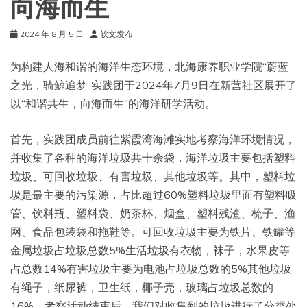
向海而生
2024 年 8 月 5 日
软文发布
为构建人海和谐的海洋生态环境，北海康养职业学院“蔚蓝
之光，骑鲸追梦”实践团于2024年7月9日在新营社区展开了
以“和谐共生，向海而生”的海洋研学活动。
首先，实践团成员前往紫霞湾海滩实地考察海洋环境情况，
并收集了各种的海洋垃圾共十余袋，海洋垃圾主要包括塑料
垃圾、可回收垃圾、有害垃圾、其他垃圾等。其中，塑料垃
圾是最主要的污染源，占比超过60%塑料垃圾里面有塑料吸
管、饮料瓶、塑料袋、奶茶杯、烟盒、塑料残渣、梳子、渔
网、食品包装袋和拖鞋等。可回收垃圾主要为铁片、铁罐等
金属垃圾占垃圾总数5%生活垃圾有衣物，袜子，水果皮等
占总数14%有害垃圾主要为电池占垃圾总数的5%其他垃圾
有绳子，纸尿裤，卫生纸，椰子壳，玻璃占垃圾总数的
16%，考察活动结束后，我们对收集到的垃圾进行了分类处