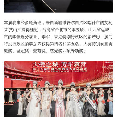
本届赛事经多轮角逐，来自新疆维吾尔自治区喀什市的艾柯
莱·艾山江摘得桂冠，台湾省台北市的李昱欣、山西省运城
市的李佳瑶分获亚、季军，香港特别行政区的廖若彤、澳门
特别行政区的李彦霏获得第四名和第五名。大赛特别设置勇
毅奖、圣冠奖、懿范奖、慈光奖四项专项奖。