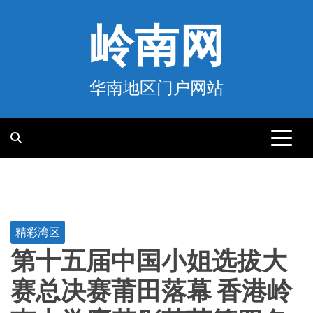
跳
至
岭南网
内
容
华南地区门户网站
精彩湾区
第十五届中国小姐选拔大
赛总决赛莆田落幕 香港岭