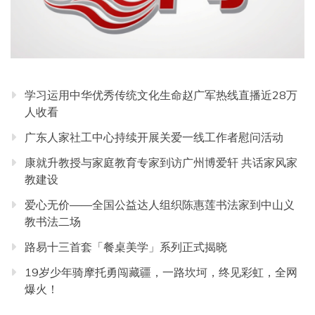
学习运用中华优秀传统文化生命赵广军热线直播近28万
人收看
广东人家社工中心持续开展关爱一线工作者慰问活动
康就升教授与家庭教育专家到访广州博爱轩 共话家风家
教建设
爱心无价——全国公益达人组织陈惠莲书法家到中山义
教书法二场
路易十三首套「餐桌美学」系列正式揭晓
19岁少年骑摩托勇闯藏疆，一路坎坷，终见彩虹，全网
爆火！