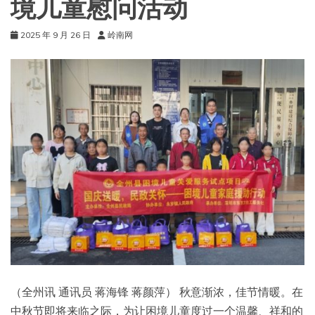
境儿童慰问活动
2025 年 9 月 26 日
岭南网
（全州讯 通讯员 蒋海锋 蒋颜萍） 秋意渐浓，佳节情暖。在
中秋节即将来临之际，为让困境儿童度过一个温馨、祥和的