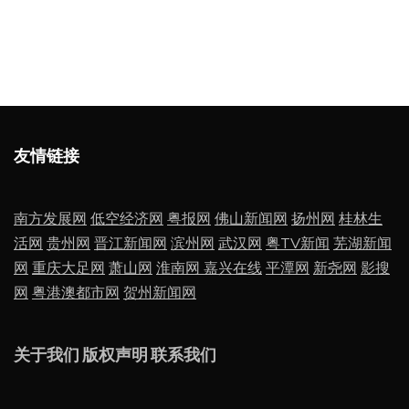
友情链接
南方发展网
低空经济网
粤报网
佛山新闻网
扬州网
桂林生
活网
贵州网
晋江新闻网
滨州网
武汉网
粤TV新闻
芜湖新闻
网
重庆大足网
萧山网
淮南网
嘉兴在线
平潭网
新尧网
影搜
网
粤港澳都市网
贺州新闻网
关于我们
版权声明
联系我们