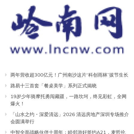
两年营收超300亿元！广州南沙这片“科创雨林”拔节生长
路易十三首套「餐桌美学」系列正式揭晓
19岁少年骑摩托勇闯藏疆，一路坎坷，终见彩虹，全网
爆火！
「山水之约・深爱清远」2026 清远房地产深圳专场推介
会圆满举行
中智全面战略伙伴十周年：睦邻游好签约A21，麦哲伦