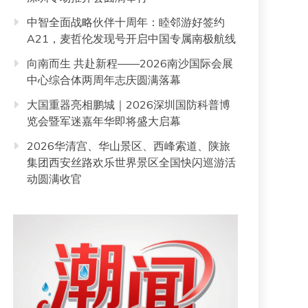
中智全面战略伙伴十周年：睦邻游好签约
A21，麦哲伦发现号开启中国专属南极航线
向南而生 共赴新程——2026南沙国际会展
中心综合体两周年志庆圆满落幕
大国重器亮相鹏城｜2026深圳国防科普博
览会暨军迷嘉年华即将盛大启幕
2026华清宫、华山景区、西峰索道、陕旅
集团西安丝路欢乐世界景区全国快闪巡游活
动圆满收官