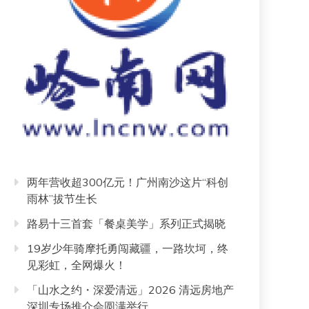
两年营收超300亿元！广州南沙这片“科创
雨林”拔节生长
路易十三首套「餐桌美学」系列正式揭晓
19岁少年骑摩托勇闯藏疆，一路坎坷，终
见彩虹，全网爆火！
「山水之约・深爱清远」2026 清远房地产
深圳专场推介会圆满举行