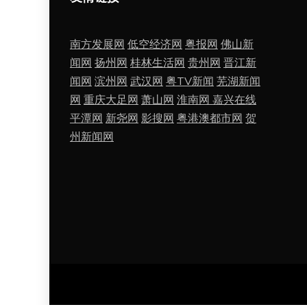
南方发展网
低空经济网
粤报网
佛山新
闻网
扬州网
桂林生活网
贵州网
晋江新
闻网
滨州网
武汉网
粤TV新闻
芜湖新闻
网
重庆大足网
萧山网
淮南网
嘉兴在线
平潭网
新尧网
影搜网
粤港澳都市网
贺
州新闻网