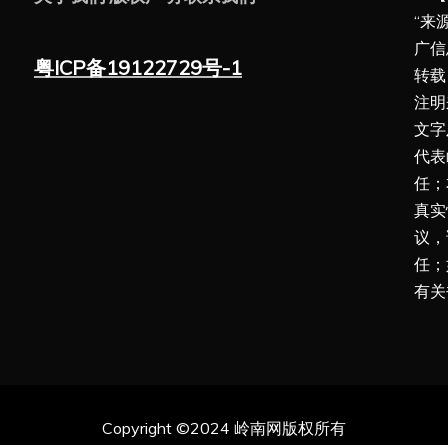
“来
广信
粤ICP备19122729号-1
转载
注明
文字
代表
任；
真实
议，
任；
有关
Copyright ©2024 岭南网版权所有