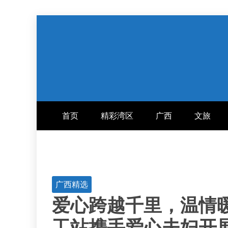
跳
至
内
容
首页
精彩湾区
广西
文旅
广西精选
爱心跨越千里，温情