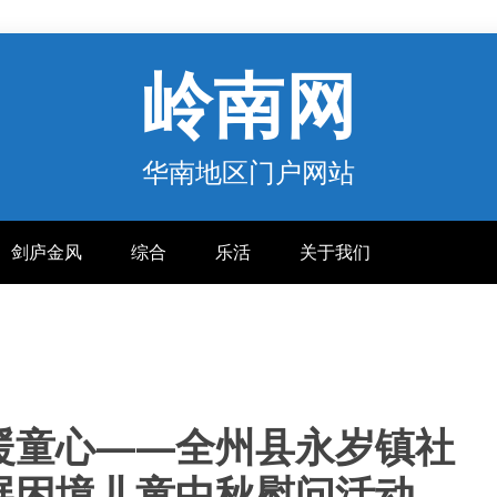
岭南网
华南地区门户网站
剑庐金风
综合
乐活
关于我们
暖童心——全州县永岁镇社