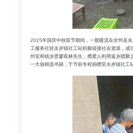
2025年国庆中秋双节期间，一股暖流在全州县
工服务社驻永岁镇社工站积极链接社会资源，成
州安和镇乡贤廖双林先生，携爱人利用返乡团聚
一大袋精选书籍，于节前专程捐赠至永岁镇社工