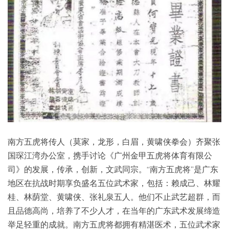
南方五虎将传人（莫家，龙形，白眉，黄啸侠拳会）齐聚张
国琛江湾办公室，携手讨论《广州金甲五虎将体育有限公
司》的发展，传承，创新，文武同宗。“南方五虎将”是广东
地区在抗战时期享负盛名五位武术家，包括：赖成己、林耀
桂、林荫堂、黄啸侠、张礼泉五人。他们不止武艺超群，而
且品德高尚，培养了不少人才，在当年的广东武术发展缔造
举足轻重的成就。南方五虎将都拥有精湛医术，五位武术家