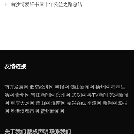
南沙博爱轩书屋十年公益之路总结
友情链接
南方发展网
低空经济网
粤报网
佛山新闻网
扬州网
桂林生
活网
贵州网
晋江新闻网
滨州网
武汉网
粤TV新闻
芜湖新闻
网
重庆大足网
萧山网
淮南网
嘉兴在线
平潭网
新尧网
影搜
网
粤港澳都市网
贺州新闻网
关于我们
版权声明
联系我们