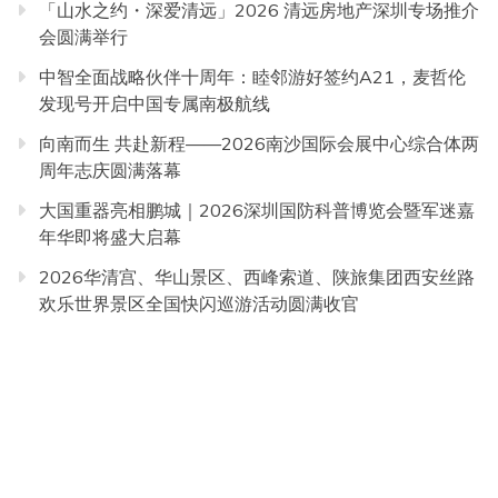
「山水之约・深爱清远」2026 清远房地产深圳专场推介
会圆满举行
中智全面战略伙伴十周年：睦邻游好签约A21，麦哲伦
发现号开启中国专属南极航线
向南而生 共赴新程——2026南沙国际会展中心综合体两
周年志庆圆满落幕
大国重器亮相鹏城｜2026深圳国防科普博览会暨军迷嘉
年华即将盛大启幕
2026华清宫、华山景区、西峰索道、陕旅集团西安丝路
欢乐世界景区全国快闪巡游活动圆满收官