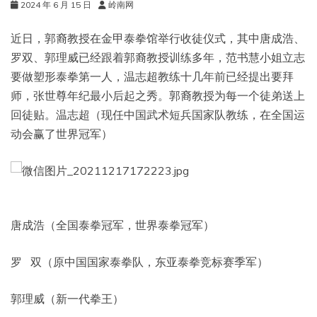
2024 年 6 月 15 日
岭南网
近日，郭裔教授在金甲泰拳馆举行收徒仪式，其中唐成浩、
罗双、郭理威已经跟着郭裔教授训练多年，范书慧小姐立志
要做塑形泰拳第一人，温志超教练十几年前已经提出要拜
师，张世尊年纪最小后起之秀。郭裔教授为每一个徒弟送上
回徒贴。温志超（现任中国武术短兵国家队教练，在全国运
动会赢了世界冠军）
唐成浩（全国泰拳冠军，世界泰拳冠军）
罗 双（原中国国家泰拳队，东亚泰拳竞标赛季军）
郭理威（新一代拳王）