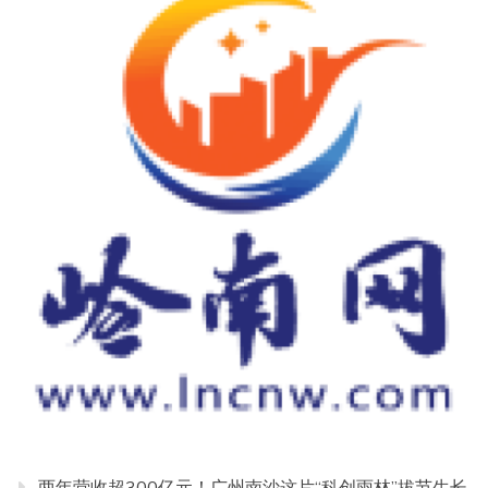
两年营收超300亿元！广州南沙这片“科创雨林”拔节生长