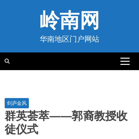
跳
至
岭南网
内
容
华南地区门户网站
剑庐金风
群英荟萃——郭裔教授收
徒仪式