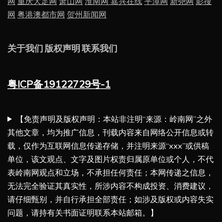
网
重庆大足网
萧山网
淮南网
嘉兴在线
平潭网
新尧网
影搜
网
粤港澳都市网
贺州新闻网
关于我们
版权声明
联系我们
粤ICP备19122729号-1
【免责声明及版权声明：本站非注明“来源：岭南网”之外
其他文章，均为推广信息，刊载内容来自网络公开信息或转
载，仅作为互联网信息传递存储，并注明来源“xxx”或供稿
单位，该文观点、文字及图片权责归属原单位或个人，不代
表岭南网观点和立场，不承担任何责任；本网传递之信息，
无法完全验证其真实性，所涉内容不构成投资、消费建议，
请仔细甄别，并自行承担全部责任；如涉及版权或内容失实
问题，请持有关书面证明联系本站邮箱。】