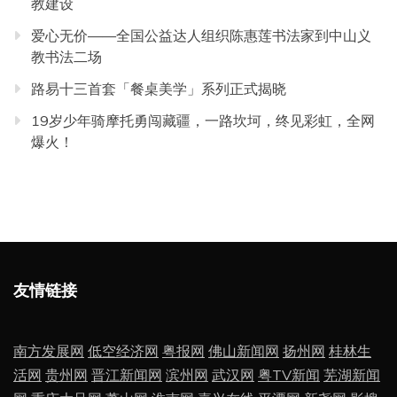
教建设
爱心无价——全国公益达人组织陈惠莲书法家到中山义
教书法二场
路易十三首套「餐桌美学」系列正式揭晓
19岁少年骑摩托勇闯藏疆，一路坎坷，终见彩虹，全网
爆火！
友情链接
南方发展网
低空经济网
粤报网
佛山新闻网
扬州网
桂林生
活网
贵州网
晋江新闻网
滨州网
武汉网
粤TV新闻
芜湖新闻