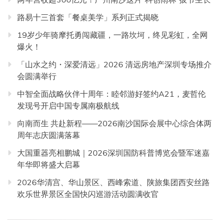
路易十三首套「餐桌美学」系列正式揭晓
19岁少年骑摩托勇闯藏疆，一路坎坷，终见彩虹，全网
爆火！
「山水之约・深爱清远」2026 清远房地产深圳专场推介
会圆满举行
中智全面战略伙伴十周年：睦邻游好签约A21，麦哲伦
发现号开启中国专属南极航线
向南而生 共赴新程——2026南沙国际会展中心综合体两
周年志庆圆满落幕
大国重器亮相鹏城｜2026深圳国防科普博览会暨军迷嘉
年华即将盛大启幕
2026华清宫、华山景区、西峰索道、陕旅集团西安丝路
欢乐世界景区全国快闪巡游活动圆满收官