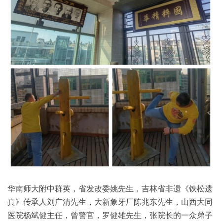
华南师大附中群英，省发改委姚先生，吉林省非遗《铁松遗
真》传承人刘广清先生，大新象牙厂陈兆东先生，山西大同
医院杨斌健主任，曾警官，罗健雄先生，张院长的一众弟子