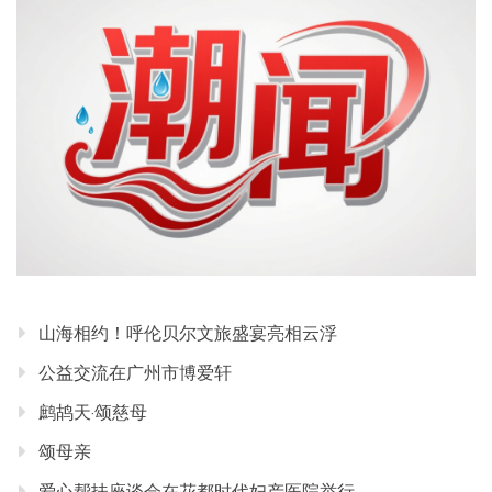
山海相约！呼伦贝尔文旅盛宴亮相云浮
公益交流在广州市博爱轩
鹧鸪天·颂慈母
颂母亲
爱心帮扶座谈会在花都时代妇产医院举行