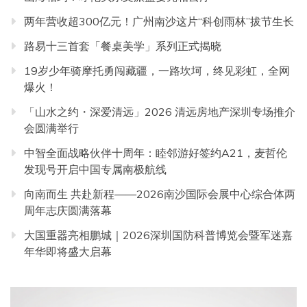
两年营收超300亿元！广州南沙这片“科创雨林”拔节生长
路易十三首套「餐桌美学」系列正式揭晓
19岁少年骑摩托勇闯藏疆，一路坎坷，终见彩虹，全网
爆火！
「山水之约・深爱清远」2026 清远房地产深圳专场推介
会圆满举行
中智全面战略伙伴十周年：睦邻游好签约A21，麦哲伦
发现号开启中国专属南极航线
向南而生 共赴新程——2026南沙国际会展中心综合体两
周年志庆圆满落幕
大国重器亮相鹏城｜2026深圳国防科普博览会暨军迷嘉
年华即将盛大启幕