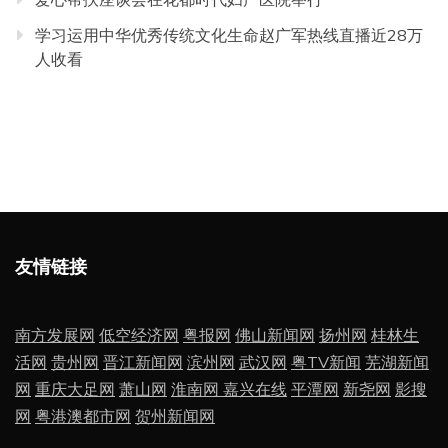
学习运用中华优秀传统文化生命赵广军热线直播近28万
人收看
友情链接
南方发展网
低空经济网
粤报网
佛山新闻网
扬州网
桂林生
活网
贵州网
晋江新闻网
滨州网
武汉网
粤TV新闻
芜湖新闻
网
重庆大足网
萧山网
淮南网
嘉兴在线
平潭网
新尧网
影搜
网
粤港澳都市网
贺州新闻网