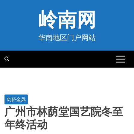
跳
至
岭南网
内
容
华南地区门户网站
剑庐金风
广州市林荫堂国艺院冬至
年终活动