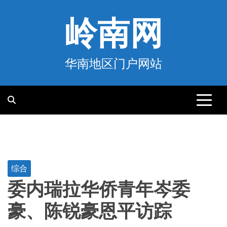
跳
至
岭南网
内
容
华南地区门户网站
综合
委内瑞拉华侨青年岑委
豪、陈锐豪恩平访踪