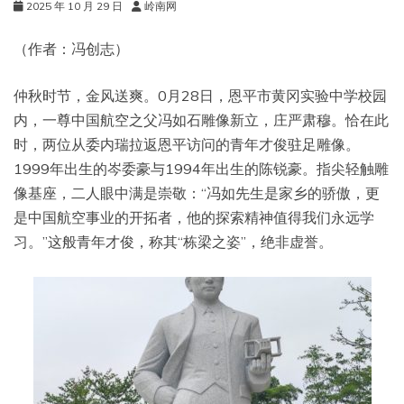
2025 年 10 月 29 日
岭南网
（作者：冯创志）
仲秋时节，金风送爽。0月28日，恩平市黄冈实验中学校园
内，一尊中国航空之父冯如石雕像新立，庄严肃穆。恰在此
时，两位从委内瑞拉返恩平访问的青年才俊驻足雕像。
1999年出生的岑委豪与1994年出生的陈锐豪。指尖轻触雕
像基座，二人眼中满是崇敬：“冯如先生是家乡的骄傲，更
是中国航空事业的开拓者，他的探索精神值得我们永远学
习。”这般青年才俊，称其“栋梁之姿”，绝非虚誉。