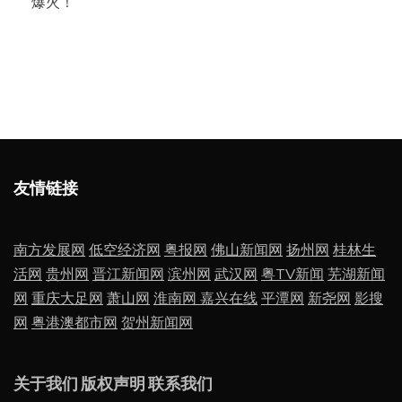
爆火！
友情链接
南方发展网
低空经济网
粤报网
佛山新闻网
扬州网
桂林生
活网
贵州网
晋江新闻网
滨州网
武汉网
粤TV新闻
芜湖新闻
网
重庆大足网
萧山网
淮南网
嘉兴在线
平潭网
新尧网
影搜
网
粤港澳都市网
贺州新闻网
关于我们
版权声明
联系我们