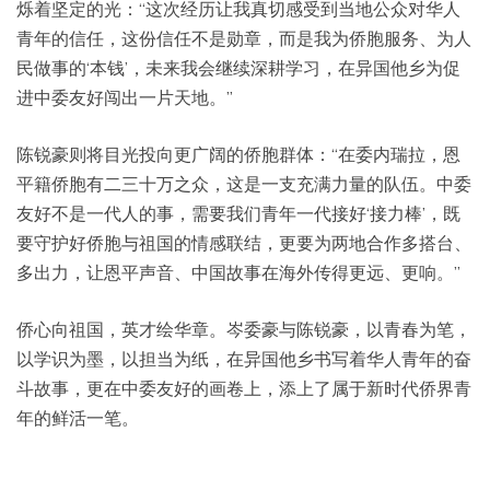
烁着坚定的光：“这次经历让我真切感受到当地公众对华人
青年的信任，这份信任不是勋章，而是我为侨胞服务、为人
民做事的‘本钱’，未来我会继续深耕学习，在异国他乡为促
进中委友好闯出一片天地。”
陈锐豪则将目光投向更广阔的侨胞群体：“在委内瑞拉，恩
平籍侨胞有二三十万之众，这是一支充满力量的队伍。中委
友好不是一代人的事，需要我们青年一代接好‘接力棒’，既
要守护好侨胞与祖国的情感联结，更要为两地合作多搭台、
多出力，让恩平声音、中国故事在海外传得更远、更响。”
侨心向祖国，英才绘华章。岑委豪与陈锐豪，以青春为笔，
以学识为墨，以担当为纸，在异国他乡书写着华人青年的奋
斗故事，更在中委友好的画卷上，添上了属于新时代侨界青
年的鲜活一笔。