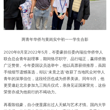
两青年华侨与黄岗实中初一一学生合影
2020年8月至2022年5月，岑委豪担任委内瑞拉华侨华人
联合总会青年副理事，期间恪尽职守、品行端正，赢得侨胞
广泛赞誉。今年委国议员选举中，他以高票获得推荐，虽因
手续细节遗憾落选，却以“未竟之选”收获了当地民众对华人
青年的深厚信任，这段经历也成为侨界美谈。同年9月，他
更受邀赴北京参加九三阅兵仪式，亲身见证国家荣光，这份
荣誉亦成为他前行的不竭动力。
再看陈锐豪，自小便显露出过人天赋与艺术才情。国内大学