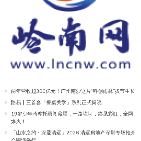
两年营收超300亿元！广州南沙这片“科创雨林”拔节生长
路易十三首套「餐桌美学」系列正式揭晓
19岁少年骑摩托勇闯藏疆，一路坎坷，终见彩虹，全网
爆火！
「山水之约・深爱清远」2026 清远房地产深圳专场推介
会圆满举行