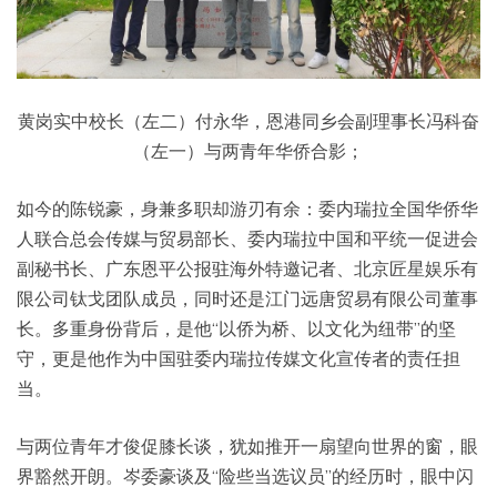
黄岗实中校长（左二）付永华，恩港同乡会副理事长冯科奋
（左一）与两青年华侨合影；
如今的陈锐豪，身兼多职却游刃有余：委内瑞拉全国华侨华
人联合总会传媒与贸易部长、委内瑞拉中国和平统一促进会
副秘书长、广东恩平公报驻海外特邀记者、北京匠星娱乐有
限公司钛戈团队成员，同时还是江门远唐贸易有限公司董事
长。多重身份背后，是他“以侨为桥、以文化为纽带”的坚
守，更是他作为中国驻委内瑞拉传媒文化宣传者的责任担
当。
与两位青年才俊促膝长谈，犹如推开一扇望向世界的窗，眼
界豁然开朗。岑委豪谈及“险些当选议员”的经历时，眼中闪