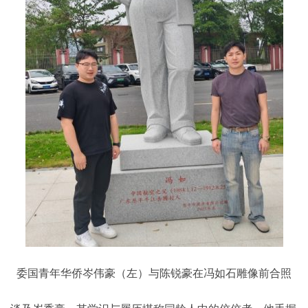
委国青年华侨岑伟豪（左）与陈锐豪在冯如石雕像前合照