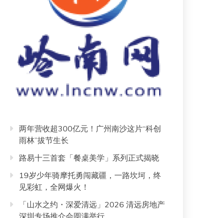
两年营收超300亿元！广州南沙这片“科创
雨林”拔节生长
路易十三首套「餐桌美学」系列正式揭晓
19岁少年骑摩托勇闯藏疆，一路坎坷，终
见彩虹，全网爆火！
「山水之约・深爱清远」2026 清远房地产
深圳专场推介会圆满举行