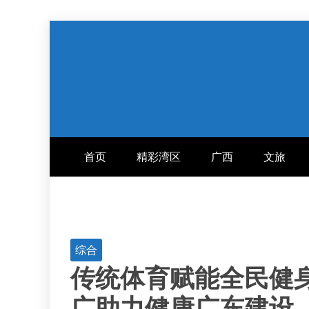
跳
至
内
容
首页
精彩湾区
广西
文旅
综合
传统体育赋能全民健