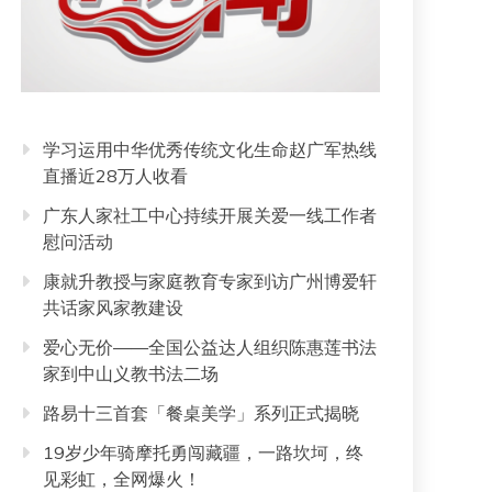
学习运用中华优秀传统文化生命赵广军热线
直播近28万人收看
广东人家社工中心持续开展关爱一线工作者
慰问活动
康就升教授与家庭教育专家到访广州博爱轩
共话家风家教建设
爱心无价——全国公益达人组织陈惠莲书法
家到中山义教书法二场
路易十三首套「餐桌美学」系列正式揭晓
19岁少年骑摩托勇闯藏疆，一路坎坷，终
见彩虹，全网爆火！