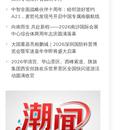
中智全面战略伙伴十周年：睦邻游好签约
A21，麦哲伦发现号开启中国专属南极航线
向南而生 共赴新程——2026南沙国际会展
中心综合体两周年志庆圆满落幕
大国重器亮相鹏城｜2026深圳国防科普博
览会暨军迷嘉年华即将盛大启幕
2026华清宫、华山景区、西峰索道、陕旅
集团西安丝路欢乐世界景区全国快闪巡游活
动圆满收官