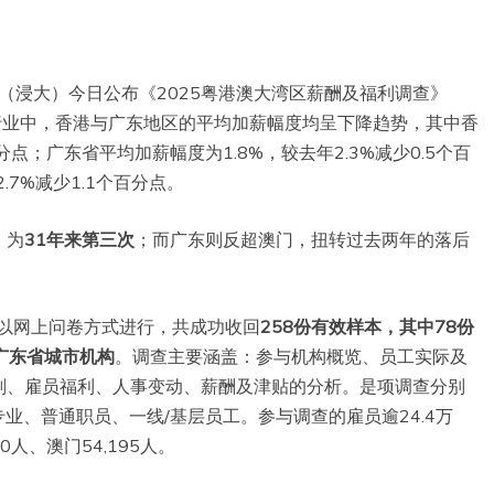
学（浸大）今日公布《2025粤港澳大湾区薪酬及福利调查》
行业中，香港与广东地区的平均加薪幅度均呈下降趋势，其中香
分点；广东省平均加薪幅度为1.8%，较去年2.3%减少0.5个百
.7%减少1.1个百分点。
，为
31年来第三次
；而广东则反超澳门，扭转过去两年的落后
间以网上问卷方式进行，共成功收回
258份有效样本，其中78份
广东省城市机构
。调查主要涵盖：参与机构概览、员工实际及
划、雇员福利、人事变动、薪酬及津贴的分析。是项调查分别
专业、普通职员、一线/基层员工。参与调查的雇员逾24.4万
0人、澳门54,195人。