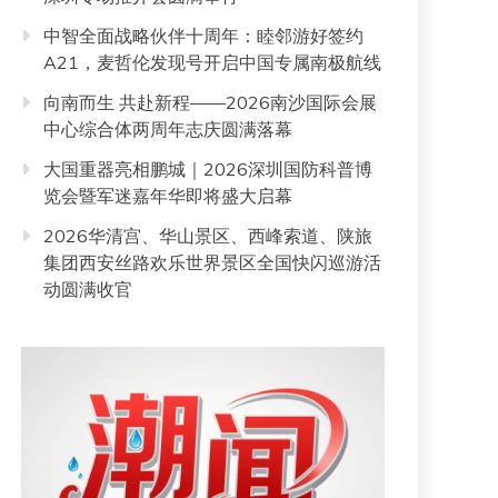
中智全面战略伙伴十周年：睦邻游好签约
A21，麦哲伦发现号开启中国专属南极航线
向南而生 共赴新程——2026南沙国际会展
中心综合体两周年志庆圆满落幕
大国重器亮相鹏城｜2026深圳国防科普博
览会暨军迷嘉年华即将盛大启幕
2026华清宫、华山景区、西峰索道、陕旅
集团西安丝路欢乐世界景区全国快闪巡游活
动圆满收官