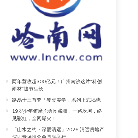
两年营收超300亿元！广州南沙这片“科创
雨林”拔节生长
路易十三首套「餐桌美学」系列正式揭晓
19岁少年骑摩托勇闯藏疆，一路坎坷，终
见彩虹，全网爆火！
「山水之约・深爱清远」2026 清远房地产
深圳专场推介会圆满举行