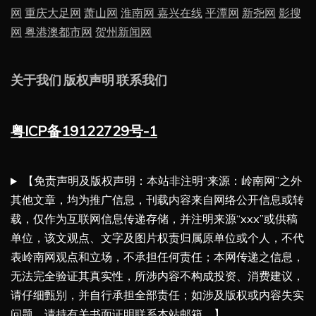
网
重庆大足网
萧山网
淮南网
嘉兴在线
平潭网
新尧网
影搜
网
粤港澳都市网
贺州新闻网
关于我们
版权声明
联系我们
粤ICP备19122729号-1
【免责声明及版权声明：本站非注明“来源：岭南网”之外
其他文章，均为推广信息，刊载内容来自网络公开信息或转
载，仅作为互联网信息传递存储，并注明来源“xxx”或供稿
单位，该文观点、文字及图片权责归属原单位或个人，不代
表岭南网观点和立场，不承担任何责任；本网传递之信息，
无法完全验证其真实性，所涉内容不构成投资、消费建议，
请仔细甄别，并自行承担全部责任；如涉及版权或内容失实
问题，请持有关书面证明联系本站邮箱。】