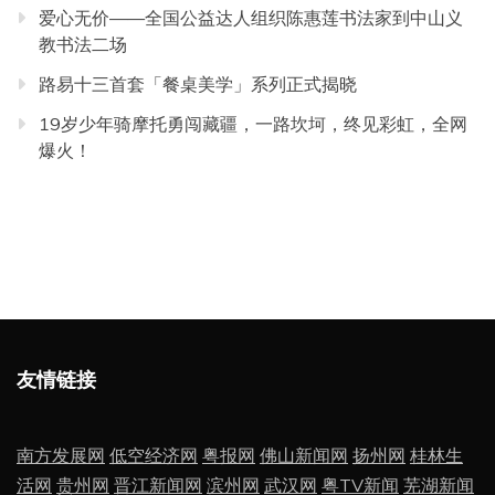
爱心无价——全国公益达人组织陈惠莲书法家到中山义
教书法二场
路易十三首套「餐桌美学」系列正式揭晓
19岁少年骑摩托勇闯藏疆，一路坎坷，终见彩虹，全网
爆火！
友情链接
南方发展网
低空经济网
粤报网
佛山新闻网
扬州网
桂林生
活网
贵州网
晋江新闻网
滨州网
武汉网
粤TV新闻
芜湖新闻