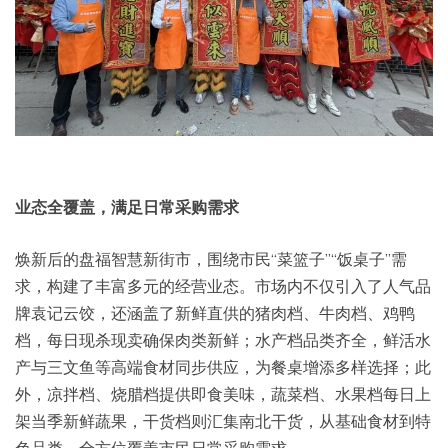
业态全覆盖，满足日常采购需求
焕新后的盘福智慧新街市，围绕市民“菜篮子”“饭桌子”需
求，构建了丰富多元的经营业态。市场内不仅引入了人气品
牌袁记云饺，还涵盖了新鲜直供的猪肉档、牛肉档、鸡鸭
档，每日现杀现卖确保肉类新鲜；水产档品类齐全，鲜活水
产与三文鱼等高端食材同步供应，为餐桌增添多样选择；此
外，凉拌档、烧腊档提供即食美味，蔬菜档、水果档每日上
架当季新鲜蔬果，干货档则汇集南北干货，从基础食材到特