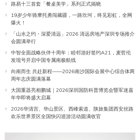
路易十三首套「餐桌美学」系列正式揭晓
19岁少年骑摩托勇闯藏疆，一路坎坷，终见彩虹，全网
爆火！
「山水之约・深爱清远」2026 清远房地产深圳专场推介
会圆满举行
中智全面战略伙伴十周年：睦邻游好签约A21，麦哲伦
发现号开启中国专属南极航线
向南而生 共赴新程——2026南沙国际会展中心综合体两
周年志庆圆满落幕
大国重器亮相鹏城｜2026深圳国防科普博览会暨军迷嘉
年华即将盛大启幕
2026华清宫、华山景区、西峰索道、陕旅集团西安丝路
欢乐世界景区全国快闪巡游活动圆满收官