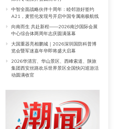
中智全面战略伙伴十周年：睦邻游好签约
A21，麦哲伦发现号开启中国专属南极航线
向南而生 共赴新程——2026南沙国际会展
中心综合体两周年志庆圆满落幕
大国重器亮相鹏城｜2026深圳国防科普博
览会暨军迷嘉年华即将盛大启幕
2026华清宫、华山景区、西峰索道、陕旅
集团西安丝路欢乐世界景区全国快闪巡游活
动圆满收官