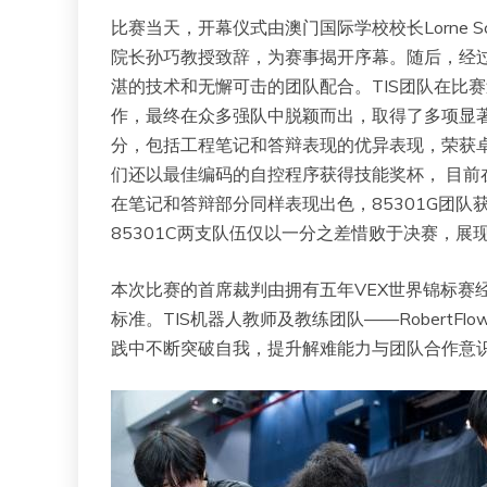
比赛当天，开幕仪式由澳门国际学校校长Lorne Sch
院长孙巧教授致辞，为赛事揭开序幕。随后，经
湛的技术和无懈可击的团队配合。TIS团队在比
作，最终在众多强队中脱颖而出，取得了多项显著成
分，包括工程笔记和答辩表现的优异表现，荣获卓越奖（
们还以最佳编码的自控程序获得技能奖杯， 目前在
在笔记和答辩部分同样表现出色，85301G团队获
85301C两支队伍仅以一分之差惜败于决赛，
本次比赛的首席裁判由拥有五年VEX世界锦标赛经
标准。TIS机器人教师及教练团队——RobertFlow
践中不断突破自我，提升解难能力与团队合作意