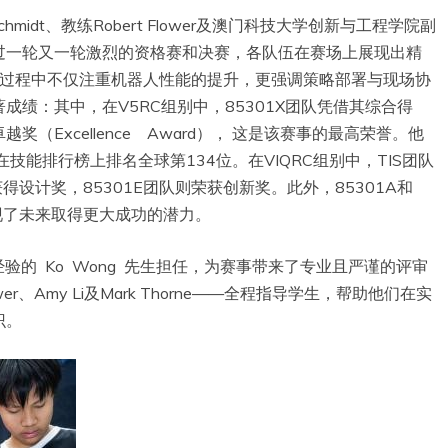
midt、教练Robert Flower及澳门科技大学创新与工程学院副
过一轮又一轮激烈的资格赛和决赛，各队伍在赛场上展现出精
赛过程中不仅注重机器人性能的提升，更强调策略部署与现场协
绩：其中，在V5RC组别中，85301X团队凭借其综合得
Excellence Award）， 这是该赛事的最高荣誉。他
技能排行榜上排名全球第134位。在VIQRC组别中，TIS团队
得设计奖，85301E团队则荣获创新奖。此外，85301A和
展现了未来取得更大成功的潜力。
验的 Ko Wong 先生担任，为赛事带来了专业且严谨的评审
er、Amy Li及Mark Thorne——全程指导学生，帮助他们在实
识。