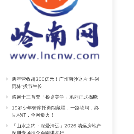
两年营收超300亿元！广州南沙这片“科创
雨林”拔节生长
路易十三首套「餐桌美学」系列正式揭晓
19岁少年骑摩托勇闯藏疆，一路坎坷，终
见彩虹，全网爆火！
「山水之约・深爱清远」2026 清远房地产
深圳专场推介会圆满举行