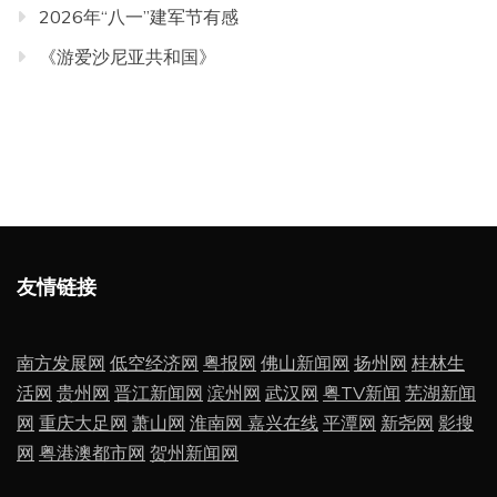
2026年“八一”建军节有感
《游爱沙尼亚共和国》
友情链接
南方发展网
低空经济网
粤报网
佛山新闻网
扬州网
桂林生
活网
贵州网
晋江新闻网
滨州网
武汉网
粤TV新闻
芜湖新闻
网
重庆大足网
萧山网
淮南网
嘉兴在线
平潭网
新尧网
影搜
网
粤港澳都市网
贺州新闻网