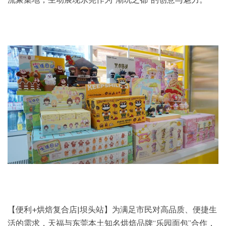
【便利+烘焙复合店|坝头站】为满足市民对高品质、便捷生
活的需求，天福与东莞本土知名烘焙品牌“乐园面包”合作，