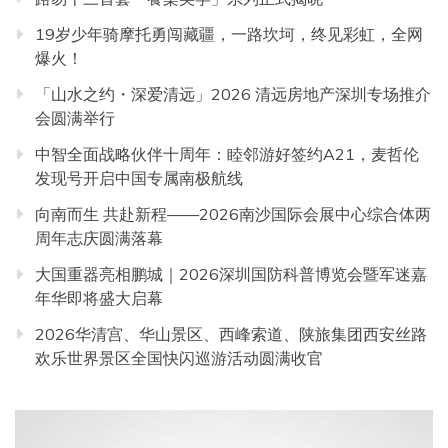
19岁少年骑摩托勇闯藏疆，一路坎坷，终见彩虹，全网
爆火！
「山水之约・深爱清远」2026 清远房地产深圳专场推介
会圆满举行
中智全面战略伙伴十周年：睦邻游好签约A21，麦哲伦
发现号开启中国专属南极航线
向南而生 共赴新程——2026南沙国际会展中心综合体两
周年志庆圆满落幕
大国重器亮相鹏城｜2026深圳国防科普博览会暨军迷嘉
年华即将盛大启幕
2026华清宫、华山景区、西峰索道、陕旅集团西安丝路
欢乐世界景区全国快闪巡游活动圆满收官