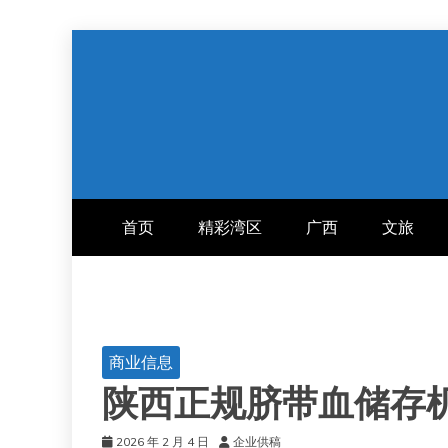
跳
至
内
容
首页
精彩湾区
广西
文旅
商业信息
陕西正规脐带血储存
2026 年 2 月 4 日
企业供稿