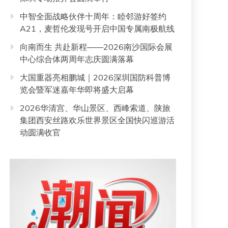
中智全面战略伙伴十周年：睦邻游好签约
A21，麦哲伦发现号开启中国专属南极航线
向南而生 共赴新程——2026南沙国际会展
中心综合体两周年志庆圆满落幕
大国重器亮相鹏城｜2026深圳国防科普博
览会暨军迷嘉年华即将盛大启幕
2026华清宫、华山景区、西峰索道、陕旅
集团西安丝路欢乐世界景区全国快闪巡游活
动圆满收官