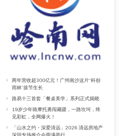
两年营收超300亿元！广州南沙这片“科创
雨林”拔节生长
路易十三首套「餐桌美学」系列正式揭晓
19岁少年骑摩托勇闯藏疆，一路坎坷，终
见彩虹，全网爆火！
「山水之约・深爱清远」2026 清远房地产
深圳专场推介会圆满举行