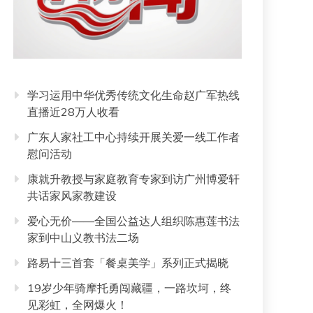
学习运用中华优秀传统文化生命赵广军热线
直播近28万人收看
广东人家社工中心持续开展关爱一线工作者
慰问活动
康就升教授与家庭教育专家到访广州博爱轩
共话家风家教建设
爱心无价——全国公益达人组织陈惠莲书法
家到中山义教书法二场
路易十三首套「餐桌美学」系列正式揭晓
19岁少年骑摩托勇闯藏疆，一路坎坷，终
见彩虹，全网爆火！