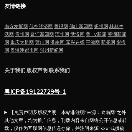
友情链接
南方发展网
低空经济网
粤报网
佛山新闻网
扬州网
桂林生
活网
贵州网
晋江新闻网
滨州网
武汉网
粤TV新闻
芜湖新闻
网
重庆大足网
萧山网
淮南网
嘉兴在线
平潭网
新尧网
影搜
网
粤港澳都市网
贺州新闻网
关于我们
版权声明
联系我们
粤ICP备19122729号-1
【免责声明及版权声明：本站非注明“来源：岭南网”之外
其他文章，均为推广信息，刊载内容来自网络公开信息或转
载，仅作为互联网信息传递存储，并注明来源“xxx”或供稿