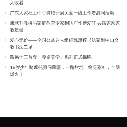
人收看
广东人家社工中心持续开展关爱一线工作者慰问活动
康就升教授与家庭教育专家到访广州博爱轩 共话家风家
教建设
爱心无价——全国公益达人组织陈惠莲书法家到中山义
教书法二场
路易十三首套「餐桌美学」系列正式揭晓
19岁少年骑摩托勇闯藏疆，一路坎坷，终见彩虹，全网
爆火！