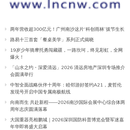
两年营收超300亿元！广州南沙这片“科创雨林”拔节生长
路易十三首套「餐桌美学」系列正式揭晓
19岁少年骑摩托勇闯藏疆，一路坎坷，终见彩虹，全网
爆火！
「山水之约・深爱清远」2026 清远房地产深圳专场推介
会圆满举行
中智全面战略伙伴十周年：睦邻游好签约A21，麦哲伦
发现号开启中国专属南极航线
向南而生 共赴新程——2026南沙国际会展中心综合体两
周年志庆圆满落幕
大国重器亮相鹏城｜2026深圳国防科普博览会暨军迷嘉
年华即将盛大启幕