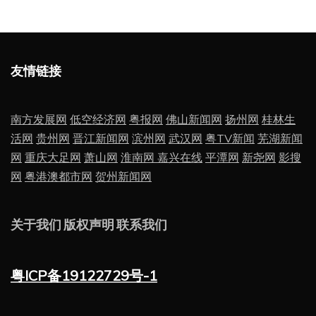
友情链接
南方发展网
低空经济网
粤报网
佛山新闻网
扬州网
桂林生
活网
贵州网
晋江新闻网
滨州网
武汉网
粤TV新闻
芜湖新闻
网
重庆大足网
萧山网
淮南网
嘉兴在线
平潭网
新尧网
影搜
网
粤港澳都市网
贺州新闻网
关于我们
版权声明
联系我们
粤ICP备19122729号-1