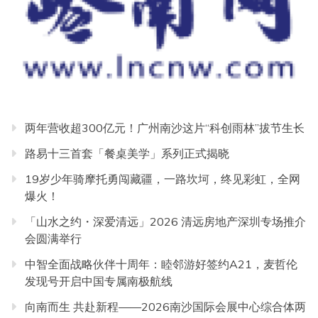
两年营收超300亿元！广州南沙这片“科创雨林”拔节生长
路易十三首套「餐桌美学」系列正式揭晓
19岁少年骑摩托勇闯藏疆，一路坎坷，终见彩虹，全网
爆火！
「山水之约・深爱清远」2026 清远房地产深圳专场推介
会圆满举行
中智全面战略伙伴十周年：睦邻游好签约A21，麦哲伦
发现号开启中国专属南极航线
向南而生 共赴新程——2026南沙国际会展中心综合体两