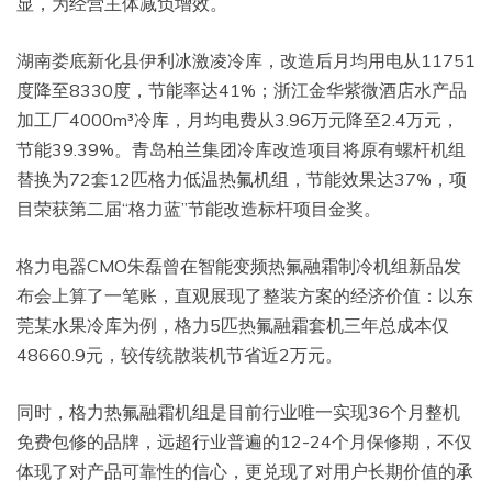
显，为经营主体减负增效。
湖南娄底新化县伊利冰激凌冷库，改造后月均用电从11751
度降至8330度，节能率达41%；浙江金华紫微酒店水产品
加工厂4000m³冷库，月均电费从3.96万元降至2.4万元，
节能39.39%。青岛柏兰集团冷库改造项目将原有螺杆机组
替换为72套12匹格力低温热氟机组，节能效果达37%，项
目荣获第二届“格力蓝”节能改造标杆项目金奖。
格力电器CMO朱磊曾在智能变频热氟融霜制冷机组新品发
布会上算了一笔账，直观展现了整装方案的经济价值：以东
莞某水果冷库为例，格力5匹热氟融霜套机三年总成本仅
48660.9元，较传统散装机节省近2万元。
同时，格力热氟融霜机组是目前行业唯一实现36个月整机
免费包修的品牌，远超行业普遍的12-24个月保修期，不仅
体现了对产品可靠性的信心，更兑现了对用户长期价值的承