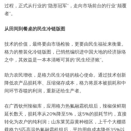
过程，正式从行业的“隐形冠军”，走向市场前台的行业“颠覆
者”。
从田间到餐桌的民生冷链版图
技术的价值，最终要由市场检验，更要由民生福祉来衡量。
格力的整装化冷链版图，已悄然编织进中国大地的经济脉络
之中，其效益是一本本清晰可算的“民生经济账”。
助力农民增收，是格力民生冷链的核心使命。通过技术创新
降低农产品损耗率、压缩储存成本，格力将原本被损耗和中
间环节吞噬的利润，重新还给生产者。
在广西钦州辣椒库，应用格力热氟融霜机组后，辣椒保鲜期
延长数天，损耗率从20%降至5%，这5%的损耗节约，直接
转化为农户的纯利润；山东莱芜蒜黄种植区，上千个大棚搭
载格力5匹高温热氟融霜机组后，平均用电成本降低35%以