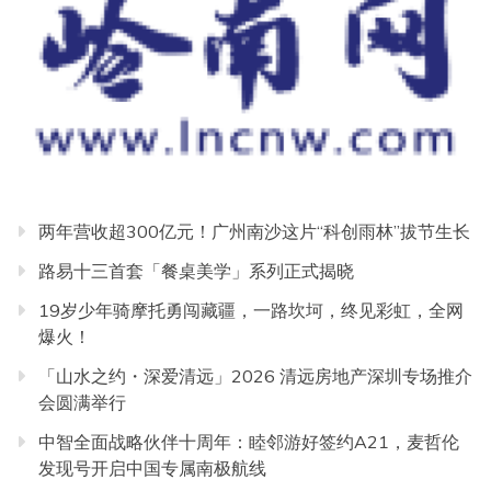
两年营收超300亿元！广州南沙这片“科创雨林”拔节生长
路易十三首套「餐桌美学」系列正式揭晓
19岁少年骑摩托勇闯藏疆，一路坎坷，终见彩虹，全网
爆火！
「山水之约・深爱清远」2026 清远房地产深圳专场推介
会圆满举行
中智全面战略伙伴十周年：睦邻游好签约A21，麦哲伦
发现号开启中国专属南极航线