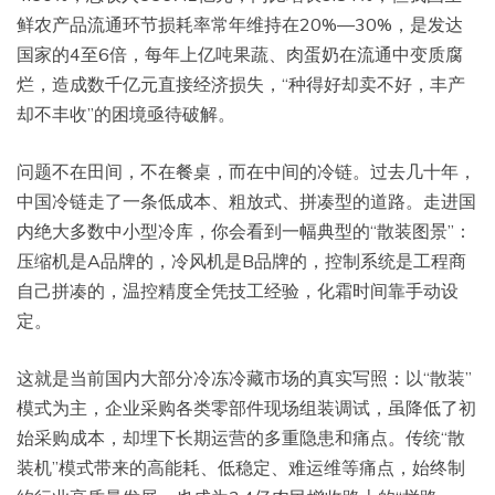
鲜农产品流通环节损耗率常年维持在20%—30%，是发达
国家的4至6倍，每年上亿吨果蔬、肉蛋奶在流通中变质腐
烂，造成数千亿元直接经济损失，“种得好却卖不好，丰产
却不丰收”的困境亟待破解。
问题不在田间，不在餐桌，而在中间的冷链。过去几十年，
中国冷链走了一条低成本、粗放式、拼凑型的道路。走进国
内绝大多数中小型冷库，你会看到一幅典型的“散装图景”：
压缩机是A品牌的，冷风机是B品牌的，控制系统是工程商
自己拼凑的，温控精度全凭技工经验，化霜时间靠手动设
定。
这就是当前国内大部分冷冻冷藏市场的真实写照：以“散装”
模式为主，企业采购各类零部件现场组装调试，虽降低了初
始采购成本，却埋下长期运营的多重隐患和痛点。传统“散
装机”模式带来的高能耗、低稳定、难运维等痛点，始终制