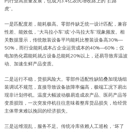
约行业高质量发展，也成为3.4亿农民增收路上的“拦路
虎”。
一是匹配度差，能耗极高。零部件缺乏统一设计匹配，兼容
性差、能效低，“大马拉小车”或“小马拉大车”现象频发。相
关数据显示，传统散装设备平均能耗比整装设备高30%—
50%，而行业能耗成本占企业运营成本的40%—60%；仅
电加热化霜能耗就占设备总能耗20%以上，还易导致库温波
动、加速生鲜产品变质。
二是运行不稳，货损风险大。零部件适配性缺陷叠加现场组
装调试不规范，直接导致设备故障率偏高，极端工况下易出
现非计划停机。温度大幅波动极易造成农产品、医药产品等
变质损毁，一次突发停机往往意味着整库货品损失，给经营
主体带来难以挽回的经济损失。
三是运维混乱，服务不足。传统冷库依赖人工巡检，“坏了