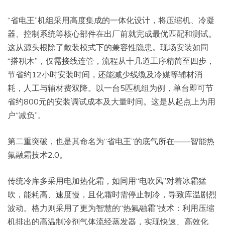
“省电王”机组采用高度集成的一体化设计，将压缩机、冷凝
器、控制系统等核心部件在出厂前就完成最优匹配和测试。
这从源头根除了散装模式下的兼容性隐患。现场安装如同
“搭积木”，仅需接线连管，流程从十几道工序精简至四步，
节省约12小时安装时间，还能减少线缆及冷媒等辅材消
耗，人工与辅材费双降。以一台5匹机组为例，单台即可节
省约800元的安装调试成本及大量时间。这是从起点上为用
户“减负”。
第二重突破，也是其命名为“省电王”的底气所在——智能热
氟融霜技术2.0。
传统冷库多采用电加热化霜，如同用“电吹风”对着冰霜猛
吹，能耗高、速度慢，且化霜时需停止制冷，导致库温剧烈
波动。格力则采用了更为智慧的“热氟融霜”技术：利用压缩
机排出的高温制冷剂气体流经蒸发器，实现快速、高效化