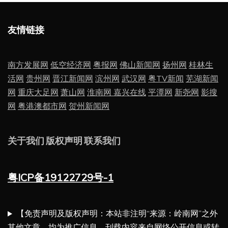
友情链接
南方发展网
低空经济网
粤报网
佛山新闻网
扬州网
桂林生
活网
贵州网
晋江新闻网
滨州网
武汉网
粤TV新闻
芜湖新闻
网
重庆大足网
萧山网
淮南网
嘉兴在线
平潭网
新尧网
影搜
网
粤港澳都市网
贺州新闻网
关于我们
版权声明
联系我们
粤ICP备19122729号-1
【免责声明及版权声明：本站非注明“来源：岭南网”之外
其他文章，均为推广信息，刊载内容来自网络公开信息或转