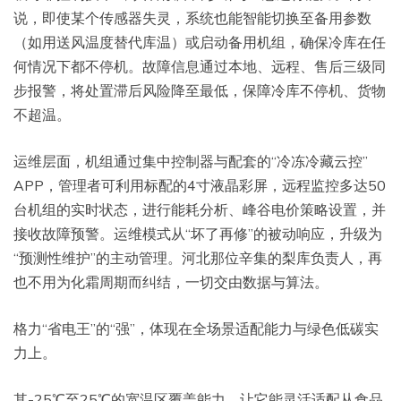
说，即使某个传感器失灵，系统也能智能切换至备用参数
（如用送风温度替代库温）或启动备用机组，确保冷库在任
何情况下都不停机。故障信息通过本地、远程、售后三级同
步报警，将处置滞后风险降至最低，保障冷库不停机、货物
不超温。
运维层面，机组通过集中控制器与配套的“冷冻冷藏云控”
APP，管理者可利用标配的4寸液晶彩屏，远程监控多达50
台机组的实时状态，进行能耗分析、峰谷电价策略设置，并
接收故障预警。运维模式从“坏了再修”的被动响应，升级为
“预测性维护”的主动管理。河北那位辛集的梨库负责人，再
也不用为化霜周期而纠结，一切交由数据与算法。
格力“省电王”的“强”，体现在全场景适配能力与绿色低碳实
力上。
其-25℃至25℃的宽温区覆盖能力，让它能灵活适配从食品