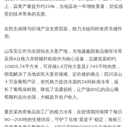
上，蒜黄产量提升约20%，当地蒜农一年增收显著，切实感
受到技术带来的实惠。
在民生保障与区域产业支撑层面，格力冷链同样发挥关键作
用。
山东安丘作为全国知名大姜产地，当地盛鑫园食品储存冷库
采用4台格力并联螺杆机组作为核心设备，总建筑面积约
10805.74平方米，可存储1.4万吨大姜及2.745千吨肉类，
彻底解决了当地农民大姜存储难、定价难的痛点；四川凉山
十万亩葡萄产区，依托格力提供冷源的34间标准冷库，延
长了葡萄保鲜期、降低了流通损耗，让产值80亿的凉山葡
萄顺利走向全国，大幅提升农户收入。
重庆某肉类食品加工厂的格力冷库，在疫情期间保障了每日
90—200吨的生猪供应，守护了当地“菜篮子”稳定；海南三
亚南果农产品集散中心，4间总容积约28007立方米的冷库