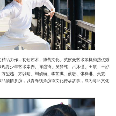
的精品力作，初翎艺术、博蕾文化、英察曼艺术等机构携优秀
展现青少年艺术素养。陈煊绮、吴静纯、吕沐憧、王敏、王洢
、方玺越、方以晴、刘侦榆、李芷淇、蔡敏、张梓琳、吴芸
作品倾情参演，以青春视角演绎文化传承故事，成为湾区文化