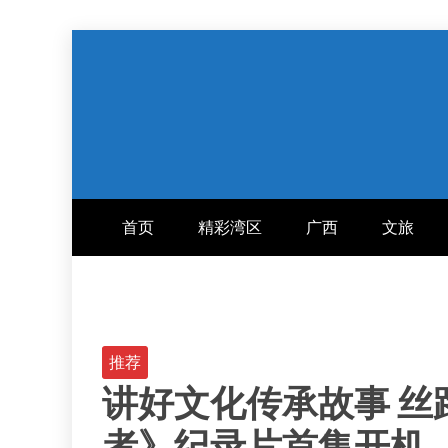
跳
至
内
容
首页
精彩湾区
广西
文旅
推荐
讲好文化传承故事 