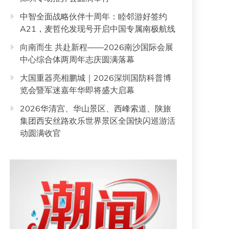
中智全面战略伙伴十周年：睦邻游好签约
A21，麦哲伦发现号开启中国专属南极航线
向南而生 共赴新程——2026南沙国际会展
中心综合体两周年志庆圆满落幕
大国重器亮相鹏城｜2026深圳国防科普博
览会暨军迷嘉年华即将盛大启幕
2026华清宫、华山景区、西峰索道、陕旅
集团西安丝路欢乐世界景区全国快闪巡游活
动圆满收官