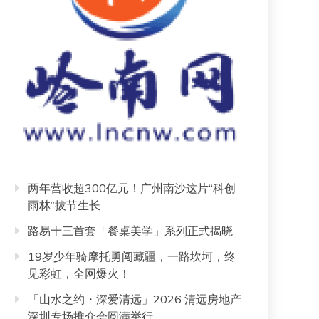
两年营收超300亿元！广州南沙这片“科创
雨林”拔节生长
路易十三首套「餐桌美学」系列正式揭晓
19岁少年骑摩托勇闯藏疆，一路坎坷，终
见彩虹，全网爆火！
「山水之约・深爱清远」2026 清远房地产
深圳专场推介会圆满举行