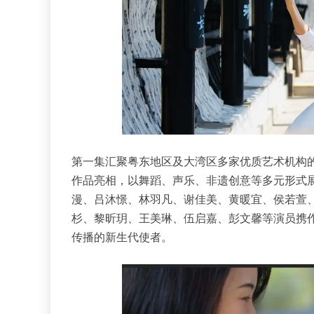
第一集汇聚粤东地区及大湾区多家优质艺术机构
作品亮相，以舞蹈、声乐、非遗创意等多元形式
漫、吕沐憬、林羽凡、谢佳美、黄暖宜、侯若萱
杉、黎昕玥、王美琳、伍启嘉、彭文馨等演员携
传播的新生代使者。