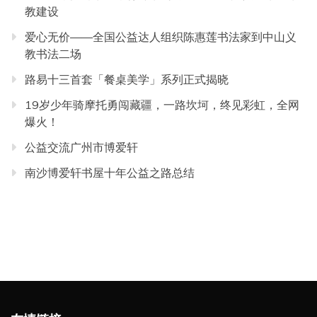
教建设
爱心无价——全国公益达人组织陈惠莲书法家到中山义
教书法二场
路易十三首套「餐桌美学」系列正式揭晓
19岁少年骑摩托勇闯藏疆，一路坎坷，终见彩虹，全网
爆火！
公益交流广州市博爱轩
南沙博爱轩书屋十年公益之路总结