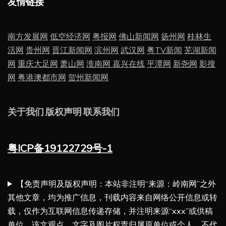
友情链接
南方发展网
低空经济网
粤报网
佛山新闻网
扬州网
桂林生
活网
贵州网
晋江新闻网
滨州网
武汉网
粤TV新闻
芜湖新闻
网
重庆大足网
萧山网
淮南网
嘉兴在线
平潭网
新尧网
影搜
网
粤港澳都市网
贺州新闻网
关于我们
版权声明
联系我们
粤ICP备19122729号-1
【免责声明及版权声明：本站非注明“来源：岭南网”之外
其他文章，均为推广信息，刊载内容来自网络公开信息或转
载，仅作为互联网信息传递存储，并注明来源“xxx”或供稿
单位，该文观点、文字及图片权责归属原单位或个人，不代