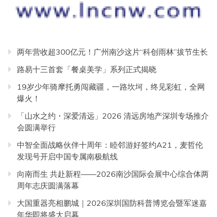
两年营收超300亿元！广州南沙这片“科创雨林”拔节生长
路易十三首套「餐桌美学」系列正式揭晓
19岁少年骑摩托勇闯藏疆，一路坎坷，终见彩虹，全网
爆火！
「山水之约・深爱清远」2026 清远房地产深圳专场推介
会圆满举行
中智全面战略伙伴十周年：睦邻游好签约A21，麦哲伦
发现号开启中国专属南极航线
向南而生 共赴新程——2026南沙国际会展中心综合体两
周年志庆圆满落幕
大国重器亮相鹏城｜2026深圳国防科普博览会暨军迷嘉
年华即将盛大启幕