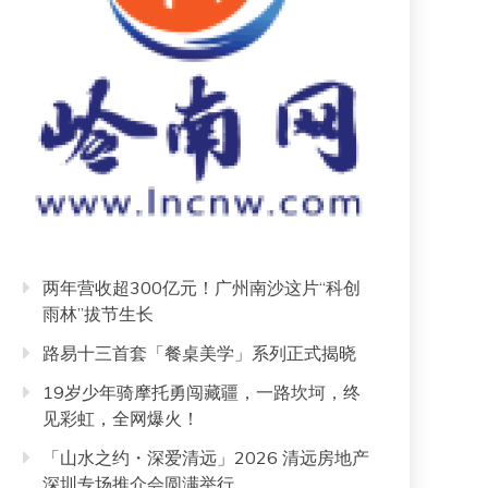
两年营收超300亿元！广州南沙这片“科创
雨林”拔节生长
路易十三首套「餐桌美学」系列正式揭晓
19岁少年骑摩托勇闯藏疆，一路坎坷，终
见彩虹，全网爆火！
「山水之约・深爱清远」2026 清远房地产
深圳专场推介会圆满举行