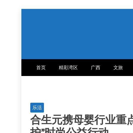
跳
至
内
容
首页
精彩湾区
广西
文旅
乐活
合生元携母婴行业重点