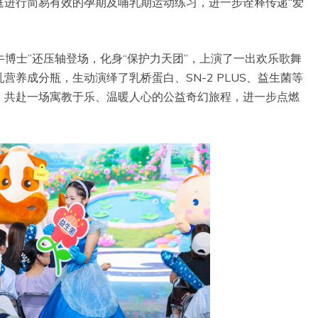
庭进行简易有效的孕期及哺乳期运动练习，进一步诠释传递“爱
“牛博士”还压轴登场，化身“保护力天团”，上演了一出欢乐歌舞
养成分瓶，生动演绎了乳桥蛋白、SN-2 PLUS、益生菌等
。共赴一场寓教于乐、温暖人心的公益奇幻旅程，进一步点燃