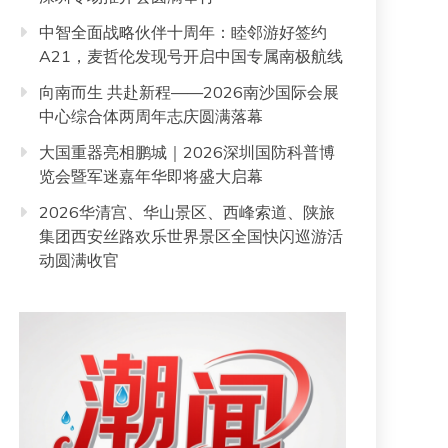
中智全面战略伙伴十周年：睦邻游好签约
A21，麦哲伦发现号开启中国专属南极航线
向南而生 共赴新程——2026南沙国际会展
中心综合体两周年志庆圆满落幕
大国重器亮相鹏城｜2026深圳国防科普博
览会暨军迷嘉年华即将盛大启幕
2026华清宫、华山景区、西峰索道、陕旅
集团西安丝路欢乐世界景区全国快闪巡游活
动圆满收官