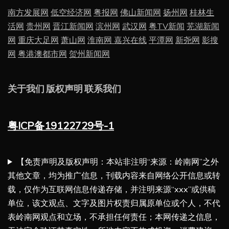
南方发展网
低空经济网
粤报网
佛山新闻网
扬州网
桂林生
活网
贵州网
晋江新闻网
滨州网
武汉网
粤TV新闻
芜湖新闻
网
重庆大足网
萧山网
淮南网
嘉兴在线
平潭网
新尧网
影搜
网
粤港澳都市网
贺州新闻网
关于我们
版权声明
联系我们
粤ICP备19122729号-1
【免责声明及版权声明：本站非注明“来源：岭南网”之外
其他文章，均为推广信息，刊载内容来自网络公开信息或转
载，仅作为互联网信息传递存储，并注明来源“xxx”或供稿
单位，该文观点、文字及图片权责归属原单位或个人，不代
表岭南网观点和立场，不承担任何责任；本网传递之信息，