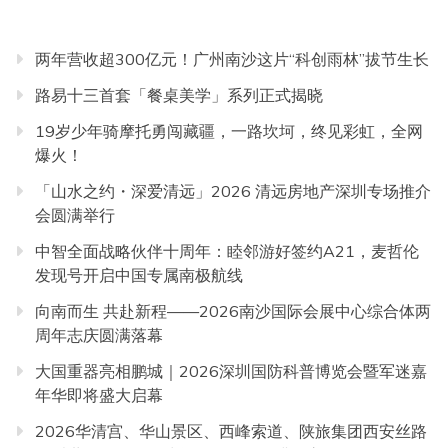
两年营收超300亿元！广州南沙这片“科创雨林”拔节生长
路易十三首套「餐桌美学」系列正式揭晓
19岁少年骑摩托勇闯藏疆，一路坎坷，终见彩虹，全网
爆火！
「山水之约・深爱清远」2026 清远房地产深圳专场推介
会圆满举行
中智全面战略伙伴十周年：睦邻游好签约A21，麦哲伦
发现号开启中国专属南极航线
向南而生 共赴新程——2026南沙国际会展中心综合体两
周年志庆圆满落幕
大国重器亮相鹏城｜2026深圳国防科普博览会暨军迷嘉
年华即将盛大启幕
2026华清宫、华山景区、西峰索道、陕旅集团西安丝路