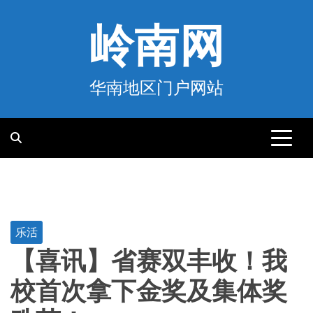
跳
至
岭南网
内
容
华南地区门户网站
乐活
【喜讯】省赛双丰收！我
校首次拿下金奖及集体奖