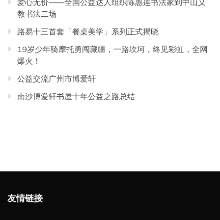
爱心无价——全国公益达人组织陈惠莲书法家到中山义
教书法二场
路易十三首套「餐桌美学」系列正式揭晓
19岁少年骑摩托勇闯藏疆，一路坎坷，终见彩虹，全网
爆火！
公益交流广州市博爱轩
南沙博爱轩书屋十年公益之路总结
友情链接