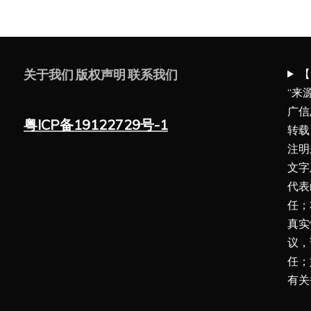
【
关于我们
版权声明
联系我们
“来
广信
粤ICP备19122729号-1
转载
注明
文字
代表
任；
真实
议，
任；
有关