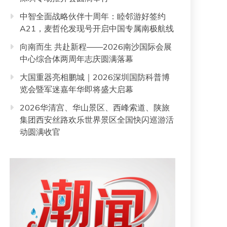
中智全面战略伙伴十周年：睦邻游好签约
A21，麦哲伦发现号开启中国专属南极航线
向南而生 共赴新程——2026南沙国际会展
中心综合体两周年志庆圆满落幕
大国重器亮相鹏城｜2026深圳国防科普博
览会暨军迷嘉年华即将盛大启幕
2026华清宫、华山景区、西峰索道、陕旅
集团西安丝路欢乐世界景区全国快闪巡游活
动圆满收官