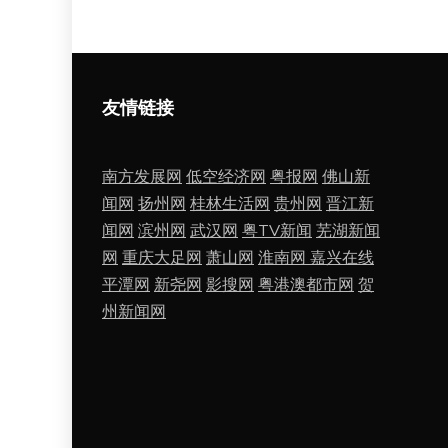
友情链接
南方发展网
低空经济网
粤报网
佛山新
闻网
扬州网
桂林生活网
贵州网
晋江新
闻网
滨州网
武汉网
粤TV新闻
芜湖新闻
网
重庆大足网
萧山网
淮南网
嘉兴在线
平潭网
新尧网
影搜网
粤港澳都市网
贺
州新闻网