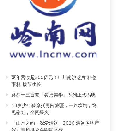
两年营收超300亿元！广州南沙这片“科创
雨林”拔节生长
路易十三首套「餐桌美学」系列正式揭晓
19岁少年骑摩托勇闯藏疆，一路坎坷，终
见彩虹，全网爆火！
「山水之约・深爱清远」2026 清远房地产
深圳专场推介会圆满举行