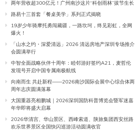
两年营收超300亿元！广州南沙这片“科创雨林”拔节生长
路易十三首套「餐桌美学」系列正式揭晓
19岁少年骑摩托勇闯藏疆，一路坎坷，终见彩虹，全网
爆火！
「山水之约・深爱清远」2026 清远房地产深圳专场推介
会圆满举行
中智全面战略伙伴十周年：睦邻游好签约A21，麦哲伦
发现号开启中国专属南极航线
向南而生 共赴新程——2026南沙国际会展中心综合体两
周年志庆圆满落幕
大国重器亮相鹏城｜2026深圳国防科普博览会暨军迷嘉
年华即将盛大启幕
2026华清宫、华山景区、西峰索道、陕旅集团西安丝路
欢乐世界景区全国快闪巡游活动圆满收官