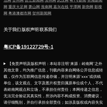
活网
贵州网
晋江新闻网
滨州网
武汉网
粤TV新闻
芜湖新闻
网
重庆大足网
萧山网
淮南网
嘉兴在线
平潭网
新尧网
影搜
网
粤港澳都市网
贺州新闻网
关于我们
版权声明
联系我们
粤ICP备19122729号-1
【免责声明及版权声明：本站非注明“来源：岭南网”之外
其他文章，均为推广信息，刊载内容来自网络公开信息或转
载，仅作为互联网信息传递存储，并注明来源“xxx”或供稿
单位，该文观点、文字及图片权责归属原单位或个人，不代
表岭南网观点和立场，不承担任何责任；本网传递之信息，
无法完全验证其真实性，所涉内容不构成投资、消费建议，
请仔细甄别，并自行承担全部责任；如涉及版权或内容失实