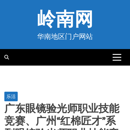
跳
至
岭南网
内
容
华南地区门户网站
乐活
广东眼镜验光师职业技能
竞赛、广州“红棉匠才”系