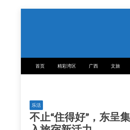
跳
至
内
容
首页
精彩湾区
广西
文旅
乐活
不止“住得好”，东呈