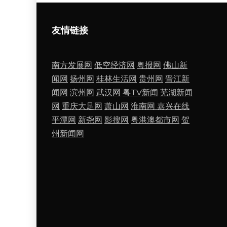
友情链接
南方发展网
低空经济网
粤报网
佛山新
闻网
扬州网
桂林生活网
贵州网
晋江新
闻网
滨州网
武汉网
粤TV新闻
芜湖新闻
网
重庆大足网
萧山网
淮南网
嘉兴在线
平潭网
新尧网
影搜网
粤港澳都市网
贺
州新闻网