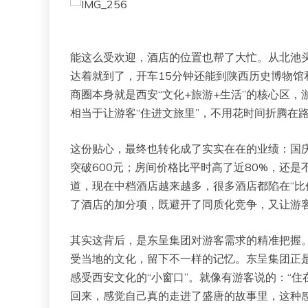
能这么受欢迎，酒店的位置也帮了大忙。从北池
达着就到了，开车15分钟还能到陕西历史博物
商圈本身就是西安“文化+旅游+生活”的核心区
相当于让游客“住进文旅里”，不用花时间折腾在
这份贴心，最终也转化成了实实在在的业绩：国庆
突破600元；房间价格比平时高了近80%，还
道，现在中档酒店越来越多，很多酒店都陷在“比
了酒店的加分项，既避开了同质化竞争，又让游
其实这背后，是东呈集团对游客需求的精准把握。
受当地的文化，留下不一样的记忆。东呈集团正
感受西安文化的“小窗口”。就像有游客说的：“住
回来，感觉自己真的走进了盛唐的故事里，这种感