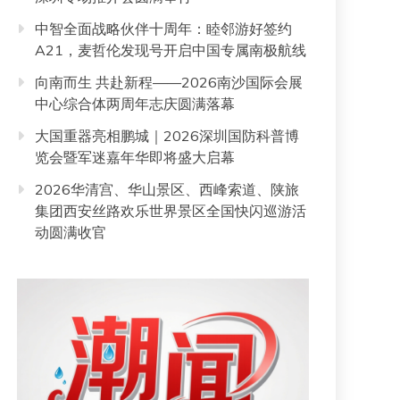
中智全面战略伙伴十周年：睦邻游好签约
A21，麦哲伦发现号开启中国专属南极航线
向南而生 共赴新程——2026南沙国际会展
中心综合体两周年志庆圆满落幕
大国重器亮相鹏城｜2026深圳国防科普博
览会暨军迷嘉年华即将盛大启幕
2026华清宫、华山景区、西峰索道、陕旅
集团西安丝路欢乐世界景区全国快闪巡游活
动圆满收官