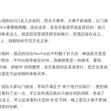
头地铁站D口走几步就到，想去大雁塔、大唐不夜城逛，出门溜
馆和小寨赛格商圈。选在这里，是东呈集团早就盘算好的：曲江
，游客来这儿，就是想深度感受西安的魅力，把酒店放在这儿，
路上，就能轻松开启文化之旅。
期间，酒店的综合RevPar比平时翻了好几倍，峰值那天更是
是不愁住，平均出租率接近80%，高峰期更是一间难求。要知
价格、拼硬件”的怪圈里，东呈集团却反其道而行，把文化变成
客愿意为这份独特体验买单。
现在大家出门旅游，早就不满足于“有个地方住就行”，更想感
是看到了这一点，才让宜尚酒店跳出只做住宿的局限，变成了
在这儿，早上起来看到大堂的‘长安’字样，晚上逛完大唐不夜城
觉特别棒。”