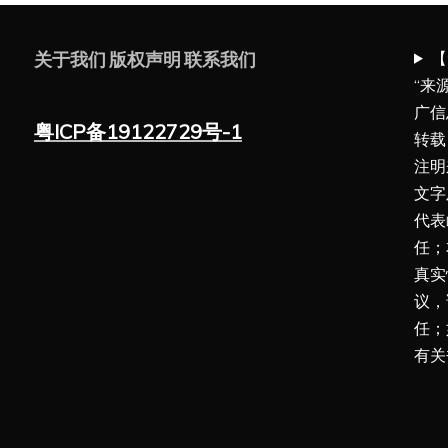
【
关于我们
版权声明
联系我们
“来
广信
粤ICP备19122729号-1
转载
注明
文字
代表
任；
真实
议，
任；
有关