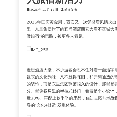
入旅宿新活力
2025 年 11 月 12 日
软文发布
2025年国庆黄金周，西安又一次凭盛唐风情火
里，东呈集团旗下的宜尚酒店西安大唐不夜城大唐
做旅宿”的思路，被更多人看见。
走进酒店大堂，不少游客会忍不住对着一面活字印
祖宗的文化韵味，又不显得陈旧，和开阔通透的
的装饰，而是东呈集团琢磨很久的设计，那就是要
分。就像客房里的半拉式移门，看着是个小设计
近30%。再配上软乎乎的床品，住进去既能感受
客的“文化+舒适”双重体验。