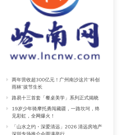
两年营收超300亿元！广州南沙这片“科创
雨林”拔节生长
路易十三首套「餐桌美学」系列正式揭晓
19岁少年骑摩托勇闯藏疆，一路坎坷，终
见彩虹，全网爆火！
「山水之约・深爱清远」2026 清远房地产
深圳专场推介会圆满举行