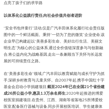
点亮了孩子们的求学路
以体系化公益践行责任,向社会价值共创者进阶
“安全书包伴童行”活动,仅是广汽丰田体系化履行社会责任版
图中的一个鲜活截面。秉持“一切为了您的微笑”企业使命,该
企业早已构建起以“美善多彩生命、美好出行生活、美丽文
明生态”为核心的公益体系,通过全价值链深度参与与创新融
合,将公益内化为战略基因,走出一条兼顾当下关怀与长远发
展的可持续责任之路。
在“美善多彩生命”领域,广汽丰田以教育赋能与成长守护为抓
手,深耕乡村教育与儿童关怀。自2007年起,携手中国红十字
基金会启动小学捐建项目,
截至2024年已在全国21个省份建
成26所公益小学,惠及1.3万余名师生
;2020年起推进的博爱
校医室捐建项目,在贵州、江西、湖南等省落地25所博爱校
医室,配备医疗器械与设备,同步开展校医培训、学生健康体