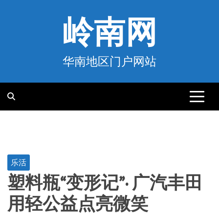
跳
至
岭南网
内
容
华南地区门户网站
乐活
塑料瓶“变形记”· 广汽丰田
用轻公益点亮微笑