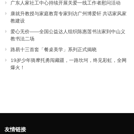
广东人家社工中心持续开展关爱一线工作者慰问活动
康就升教授与家庭教育专家到访广州博爱轩 共话家风家
教建设
爱心无价——全国公益达人组织陈惠莲书法家到中山义
教书法二场
路易十三首套「餐桌美学」系列正式揭晓
19岁少年骑摩托勇闯藏疆，一路坎坷，终见彩虹，全网
爆火！
友情链接