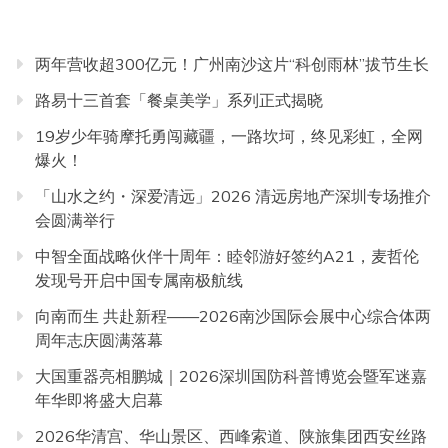
两年营收超300亿元！广州南沙这片“科创雨林”拔节生长
路易十三首套「餐桌美学」系列正式揭晓
19岁少年骑摩托勇闯藏疆，一路坎坷，终见彩虹，全网
爆火！
「山水之约・深爱清远」2026 清远房地产深圳专场推介
会圆满举行
中智全面战略伙伴十周年：睦邻游好签约A21，麦哲伦
发现号开启中国专属南极航线
向南而生 共赴新程——2026南沙国际会展中心综合体两
周年志庆圆满落幕
大国重器亮相鹏城｜2026深圳国防科普博览会暨军迷嘉
年华即将盛大启幕
2026华清宫、华山景区、西峰索道、陕旅集团西安丝路