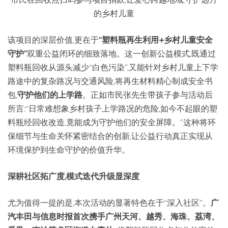
的乡村儿童
该项目的深层价值,更在于
“塑料瓶再生利用+乡村儿童安全
守护”
双重公益闭环的细致落地。这一创新公益模式,既通过
塑料瓶回收从源头减少“白色污染”,又能针对乡村儿童上下学
路途中的复杂路况与交通风险,将再生材料精心制成安全书
包,
守护他们的上学路
。正如市民张先生带孩子参与活动后
所言:“日常难想象乡村孩子上学路况的危险,如今不起眼的塑
料瓶经回收改造,竟能成为守护他们的安全屏障。”这种将环
保细节与生命关怀紧密结合的创新,让公益行动真正实现从
环境保护到生命守护的价值升华。
深耕社区拓广度,模式迭代升级显深度
尤为值得一提的是,本次活动的显著特色在于“深入社区”。
广
汽丰田与信息时报首次携手广州天河、越秀、海珠、荔湾、