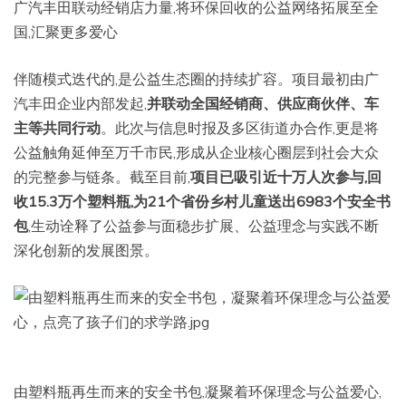
广汽丰田联动经销店力量,将环保回收的公益网络拓展至全
国,汇聚更多爱心
伴随模式迭代的,是公益生态圈的持续扩容。项目最初由广
汽丰田企业内部发起,
并联动全国经销商、供应商伙伴、车
主等共同行动
。此次与信息时报及多区街道办合作,更是将
公益触角延伸至万千市民,形成从企业核心圈层到社会大众
的完整参与链条。截至目前,
项目已吸引近十万人次参与,回
收15.3万个塑料瓶,为21个省份乡村儿童送出6983个安全书
包
,生动诠释了公益参与面稳步扩展、公益理念与实践不断
深化创新的发展图景。
由塑料瓶再生而来的安全书包,凝聚着环保理念与公益爱心,