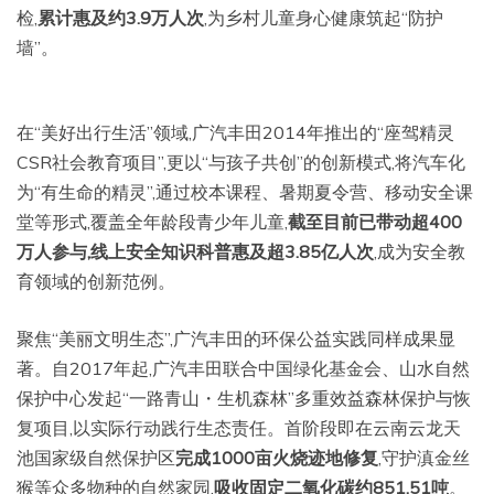
检,
累计惠及约3.9万人次
,为乡村儿童身心健康筑起“防护
墙”。
在“美好出行生活”领域,广汽丰田2014年推出的“座驾精灵
CSR社会教育项目”,更以“与孩子共创”的创新模式,将汽车化
为“有生命的精灵”,通过校本课程、暑期夏令营、移动安全课
堂等形式,覆盖全年龄段青少年儿童,
截至目前已带动超400
万人参与,线上安全知识科普惠及超3.85亿人次
,成为安全教
育领域的创新范例。
聚焦“美丽文明生态”,广汽丰田的环保公益实践同样成果显
著。自2017年起,广汽丰田联合中国绿化基金会、山水自然
保护中心发起“一路青山・生机森林”多重效益森林保护与恢
复项目,以实际行动践行生态责任。首阶段即在云南云龙天
池国家级自然保护区
完成1000亩火烧迹地修复
,守护滇金丝
猴等众多物种的自然家园,
吸收固定二氧化碳约851.51吨
。