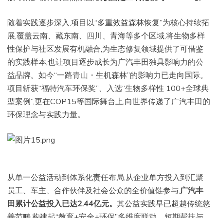
随着实践逐步深入,项目以“多重效益森林恢复”为核心持续拓
展,覆盖云南、藏东南、四川、青海等多个区域,将生物多样
性保护与社区发展有机融合,为生态修复领域提供了可借鉴
的实践样本,也让项目逐步成长为广汽丰田独具影响力的公
益品牌。如今“一路青山・生机森林”的影响力已走向国际。
项目斩获“福特汽车环保奖”、入选“生物多样性 100+全球典
型案例”,更在COP15等国际舞台上,向世界传递了广汽丰田的
环保理念与实践力量。
从单一公益活动到体系化责任布局,从企业单方投入到汇聚
员工、车主、合作伙伴及社会公众的全价值链参与,
广汽丰
田累计公益投入已达2.44亿元。
其公益实践早已超越传统慈
善范畴,构建起“教育+安全+环保”多维度联动、短期帮扶与