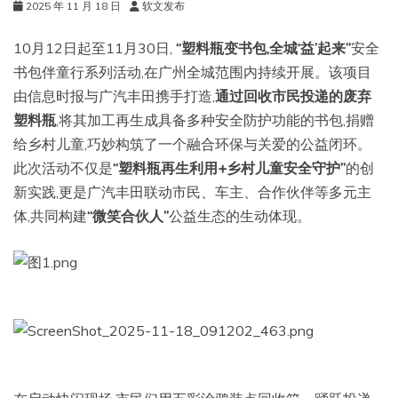
2025 年 11 月 18 日
软文发布
10月12日起至11月30日,
“
塑料瓶变书包,全城
‘
益
’
起来
”
安全
书包伴童行系列活动,在广州全城范围内持续开展。该项目
由信息时报与广汽丰田携手打造,
通过回收市民投递的废弃
塑料瓶
,将其加工再生成具备多种安全防护功能的书包,捐赠
给乡村儿童,巧妙构筑了一个融合环保与关爱的公益闭环。
此次活动不仅是
“
塑料瓶再生利用
+
乡村儿童安全守护
”
的创
新实践,更是广汽丰田联动市民、车主、合作伙伴等多元主
体,共同构建
“
微笑合伙人
”
公益生态的生动体现。