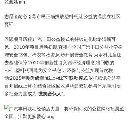
志愿者耐心引导市民正确投放塑料瓶,让公益的温度在社区
蔓延
回顾项目历程,广汽丰田公益模式的持续进化脉络清晰可
见。2018年项目启动初期,直接向全国广汽丰田公益小学捐
赠安全书包、棉衣等物资,同步开展安全教育,为乡村儿童送
去基础保障;2020年创新性引入循环经济理念,将回收的
P.E.T.塑料瓶再造为安全书包,让环保与公益实现首次联
动;
2025年则升级至“线上+线下”联动模式
,依托腾讯公益平
台开启线上募捐,结合社区回收点构建双轨参与体系,吸引更
多社会力量成为
“微笑合伙人”
。