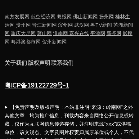
南方发展网
低空经济网
粤报网
佛山新闻网
扬州网
桂林生
活网
贵州网
晋江新闻网
滨州网
武汉网
粤TV新闻
芜湖新闻
网
重庆大足网
萧山网
淮南网
嘉兴在线
平潭网
新尧网
影搜
网
粤港澳都市网
贺州新闻网
关于我们
版权声明
联系我们
粤ICP备19122729号-1
【免责声明及版权声明：本站非注明“来源：岭南网”之外
其他文章，均为推广信息，刊载内容来自网络公开信息或转
载，仅作为互联网信息传递存储，并注明来源“xxx”或供稿
单位，该文观点、文字及图片权责归属原单位或个人，不代