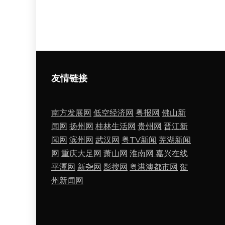
友情链接
南方发展网
低空经济网
粤报网
佛山新
闻网
扬州网
桂林生活网
贵州网
晋江新
闻网
滨州网
武汉网
粤TV新闻
芜湖新闻
网
重庆大足网
萧山网
淮南网
嘉兴在线
平潭网
新尧网
影搜网
粤港澳都市网
贺
州新闻网