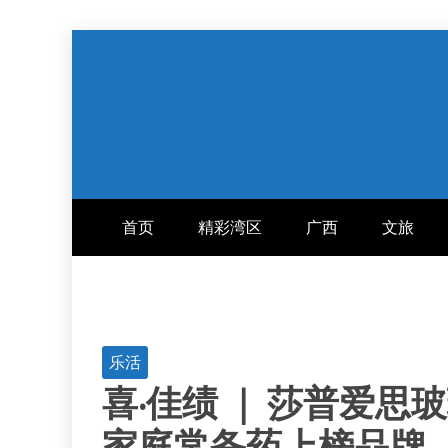
跳
至
内
容
首页
精彩湾区
广西
文旅
乐活
喜·佳绩 ｜ 莎普爱思玻