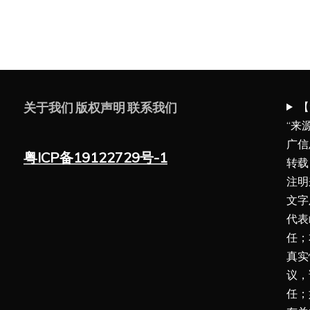
【
关于我们
版权声明
联系我们
“来
广信
粤ICP备19122729号-1
转载
注明
文字
代表
任；
真实
议，
任；