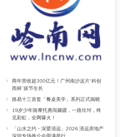
两年营收超300亿元！广州南沙这片“科创
雨林”拔节生长
路易十三首套「餐桌美学」系列正式揭晓
19岁少年骑摩托勇闯藏疆，一路坎坷，终
见彩虹，全网爆火！
「山水之约・深爱清远」2026 清远房地产
深圳专场推介会圆满举行