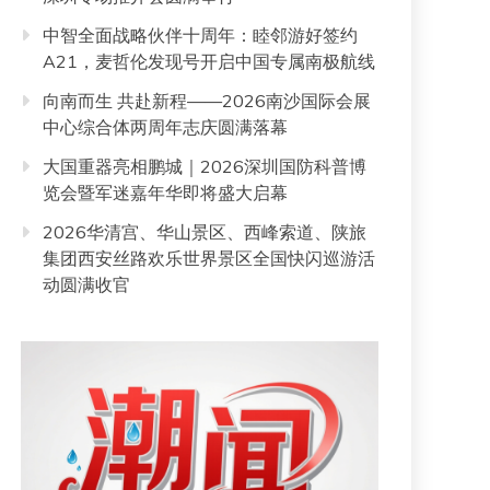
中智全面战略伙伴十周年：睦邻游好签约
A21，麦哲伦发现号开启中国专属南极航线
向南而生 共赴新程——2026南沙国际会展
中心综合体两周年志庆圆满落幕
大国重器亮相鹏城｜2026深圳国防科普博
览会暨军迷嘉年华即将盛大启幕
2026华清宫、华山景区、西峰索道、陕旅
集团西安丝路欢乐世界景区全国快闪巡游活
动圆满收官