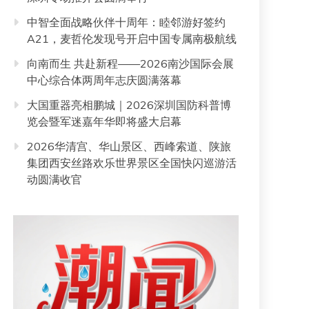
中智全面战略伙伴十周年：睦邻游好签约
A21，麦哲伦发现号开启中国专属南极航线
向南而生 共赴新程——2026南沙国际会展
中心综合体两周年志庆圆满落幕
大国重器亮相鹏城｜2026深圳国防科普博
览会暨军迷嘉年华即将盛大启幕
2026华清宫、华山景区、西峰索道、陕旅
集团西安丝路欢乐世界景区全国快闪巡游活
动圆满收官