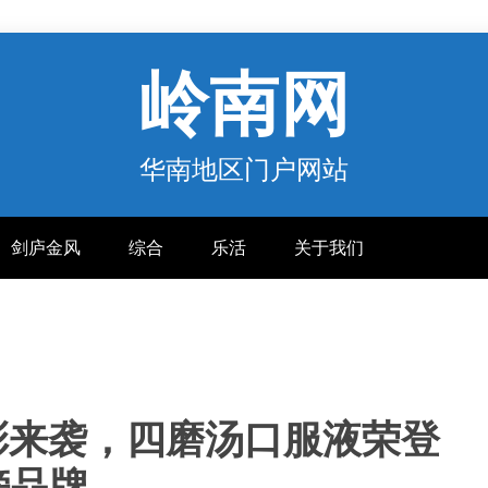
岭南网
华南地区门户网站
剑庐金风
综合
乐活
关于我们
彩来袭，四磨汤口服液荣登