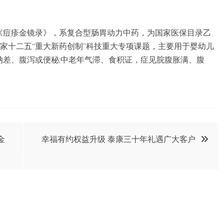
《痘疹金镜录》，系复合型肠胃动力中药，为国家医保目录乙
国家十二五“重大新药创制”科技重大专项课题，主要用于婴幼儿
纳差、腹泻或便秘;中老年气滞、食积证，症见脘腹胀满、腹
金
幸福有约权益升级 泰康三十年礼遇广大客户