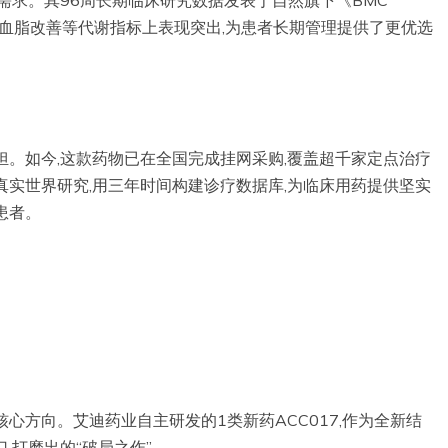
需求。其96周长期临床研究数据发表于自然旗下《BMC
重控制、血脂改善等代谢指标上表现突出,为患者长期管理提供了更优选
担。如今,这款药物已在全国完成挂网采购,覆盖超千家定点治疗
真实世界研究,用三年时间构建诊疗数据库,为临床用药提供坚实
患者。
心方向。艾迪药业自主研发的1类新药ACC017,作为全新结
,打磨出的“破局之作”。