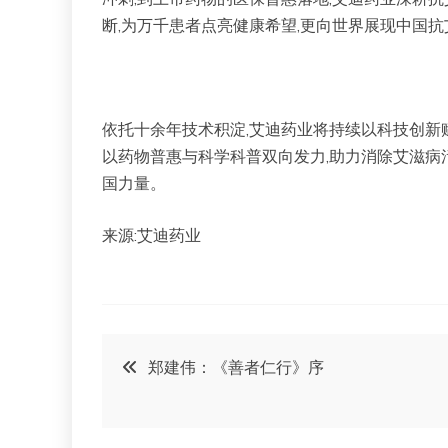
断,为万千患者点亮健康希望,更向世界展现中国
依托十余年技术积淀,艾迪药业将持续以科技创新赋
以药物普惠与科学科普双向发力,助力消除艾滋病
国力量。
来源:艾迪药业
文
郑建伟：《善者仁行》序
章