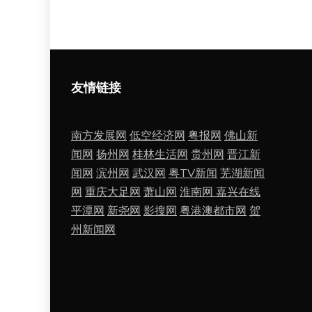
导
航
友情链接
南方发展网
低空经济网
粤报网
佛山新
闻网
扬州网
桂林生活网
贵州网
晋江新
闻网
滨州网
武汉网
粤TV新闻
芜湖新闻
网
重庆大足网
萧山网
淮南网
嘉兴在线
平潭网
新尧网
影搜网
粤港澳都市网
贺
州新闻网