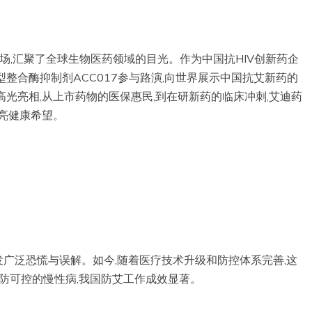
会现场,汇聚了全球生物医药领域的目光。作为中国抗HIV创新药企
整合酶抑制剂ACC017参与路演,向世界展示中国抗艾新药的
光亮相,从上市药物的医保惠民,到在研新药的临床冲刺,艾迪药
点亮健康希望。
发广泛恐慌与误解。如今,随着医疗技术升级和防控体系完善,这
为可防可控的慢性病,我国防艾工作成效显著。