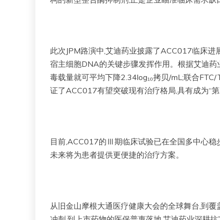
此次JPM路演中,艾迪药业披露了ACC017临床进
宿主细胞DNA的关键步骤发挥作用。根据艾迪药业此前
毒载量就可平均下降2.34log₁₀拷贝/mL;联合F
证了ACC017有望突破现有治疗格局,具有成为“
目前,ACC017的Ⅲ期临床试验已在全国多中心稳步
未来将为患者提供更便捷的治疗方案。
从旧金山摩根大通医疗健康大会的全球舞台,到覆
冲刺,到上市药物的医保普惠落地,艾迪药业深耕抗