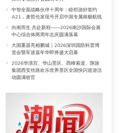
中智全面战略伙伴十周年：睦邻游好签约
A21，麦哲伦发现号开启中国专属南极航线
向南而生 共赴新程——2026南沙国际会展
中心综合体两周年志庆圆满落幕
大国重器亮相鹏城｜2026深圳国防科普博
览会暨军迷嘉年华即将盛大启幕
2026华清宫、华山景区、西峰索道、陕旅
集团西安丝路欢乐世界景区全国快闪巡游活
动圆满收官