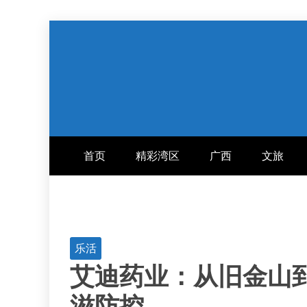
跳
至
内
容
首页
精彩湾区
广西
文旅
乐活
艾迪药业：从旧金山