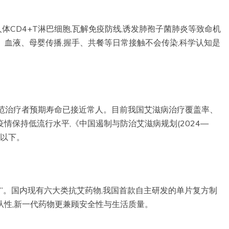
体CD4+T淋巴细胞,瓦解免疫防线,诱发肺孢子菌肺炎等致命机
、血液、母婴传播,握手、共餐等日常接触不会传染,科学认知是
,规范治疗者预期寿命已接近常人。目前我国艾滋病治疗覆盖率、
,疫情保持低流行水平,《中国遏制与防治艾滋病规划(2024—
%以下。
时代”。国内现有六大类抗艾药物,我国首款自主研发的单片复方制
依从性,新一代药物更兼顾安全性与生活质量。