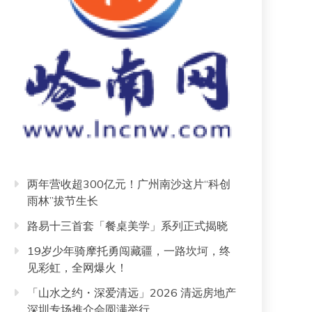
两年营收超300亿元！广州南沙这片“科创
雨林”拔节生长
路易十三首套「餐桌美学」系列正式揭晓
19岁少年骑摩托勇闯藏疆，一路坎坷，终
见彩虹，全网爆火！
「山水之约・深爱清远」2026 清远房地产
深圳专场推介会圆满举行