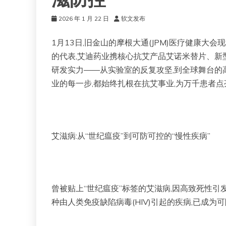
滋防控
2026 年 1 月 22 日
软文发布
1月13日,旧金山的摩根大通(JPM)医疗健康大
的代表,艾迪药业携核心抗艾产品艾诺米替片、新型
研发实力——从实验室的反复攻坚,到全球舞台的高
业的每一步,都始终扎根在抗艾事业,为万千患者
艾滋病:从“世纪瘟疫”到可防可控的“慢性疾病”
曾被贴上“世纪瘟疫”标签的艾滋病,因高致死性引
种由人类免疫缺陷病毒(HIV)引起的疾病,已成