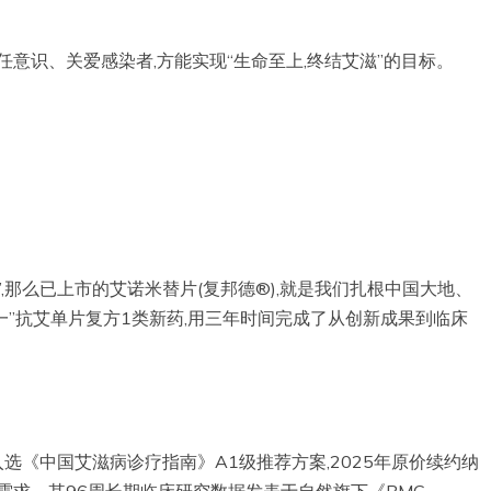
任意识、关爱感染者,方能实现“生命至上,终结艾滋”的目标。
”,那么已上市的艾诺米替片(复邦德®),就是我们扎根中国大地、
一”抗艾单片复方1类新药,用三年时间完成了从创新成果到临床
4年入选《中国艾滋病诊疗指南》A1级推荐方案,2025年原价续约纳