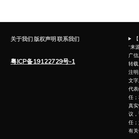
【
关于我们
版权声明
联系我们
“来
广信
粤ICP备19122729号-1
转载
注明
文字
代表
任；
真实
议，
任；
有关