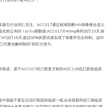
展,吸引行业同仁关注。ACC017通过精准阻断HIV病毒整合进入
公布的Ⅰb/Ⅱa期数据,ACC017片40mg单药治疗10天,病
TC/TAF治疗18天,超过90%的受试者实现了病毒学完全抑制。这印
第三代整合酶抑制剂”的巨大潜力。
推进。基于ACC017的三联复方制剂ADC118也已获批临床,
盖中国超千家定点治疗医院的临床一线;从在研新药的三期临床
艾领域十余载,始终以“与艾同行”的坚守,用自主创新打破进口垄