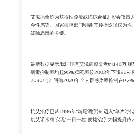
艾滋病全称为获得性免疫缺陷综合征,HIV会攻击人
会性感染。国家疾控部门明确,其传播途径仅为性
破除恐慌的关键。
最新数据显示,我国现有艾滋病感染者约140万
病毒抑制率均超95%,病死率较2003年下降86%
2030年)》明确2030年全人群感染率控制在0.2
抗艾治疗已从1996年“鸡尾酒疗法”迈入“单片
剂艾诺米替,实现“一日一粒”便捷治疗,大幅提升