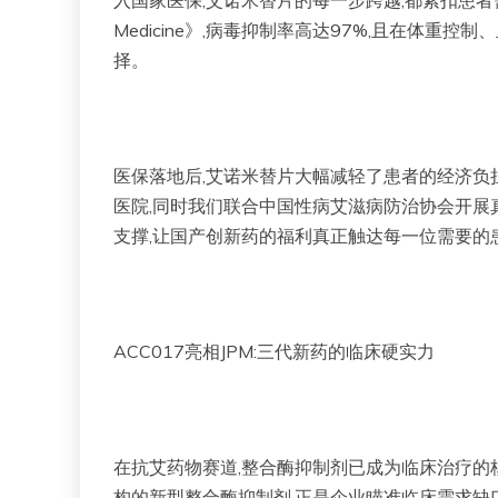
入国家医保,艾诺米替片的每一步跨越,都紧扣患者
Medicine》,病毒抑制率高达97%,且在体
择。
医保落地后,艾诺米替片大幅减轻了患者的经济负
医院,同时我们联合中国性病艾滋病防治协会开展
支撑,让国产创新药的福利真正触达每一位需要的
ACC017亮相JPM:三代新药的临床硬实力
在抗艾药物赛道,整合酶抑制剂已成为临床治疗的核
构的新型整合酶抑制剂,正是企业瞄准临床需求缺口