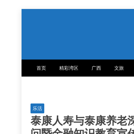
跳
至
内
容
首页
精彩湾区
广西
文旅
乐活
泰康人寿与泰康养老