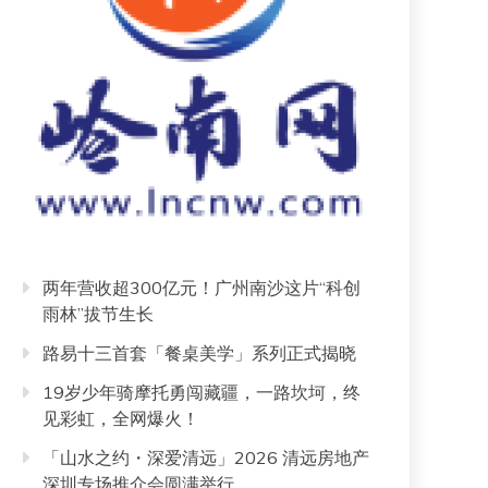
两年营收超300亿元！广州南沙这片“科创
雨林”拔节生长
路易十三首套「餐桌美学」系列正式揭晓
19岁少年骑摩托勇闯藏疆，一路坎坷，终
见彩虹，全网爆火！
「山水之约・深爱清远」2026 清远房地产
深圳专场推介会圆满举行