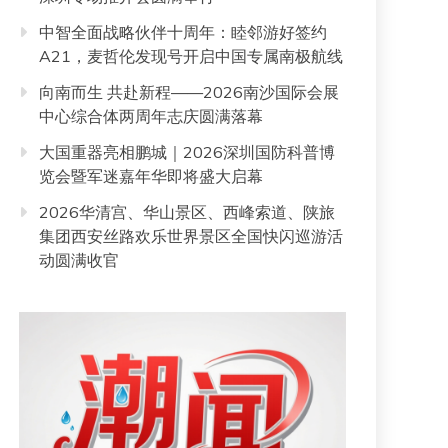
中智全面战略伙伴十周年：睦邻游好签约
A21，麦哲伦发现号开启中国专属南极航线
向南而生 共赴新程——2026南沙国际会展
中心综合体两周年志庆圆满落幕
大国重器亮相鹏城｜2026深圳国防科普博
览会暨军迷嘉年华即将盛大启幕
2026华清宫、华山景区、西峰索道、陕旅
集团西安丝路欢乐世界景区全国快闪巡游活
动圆满收官