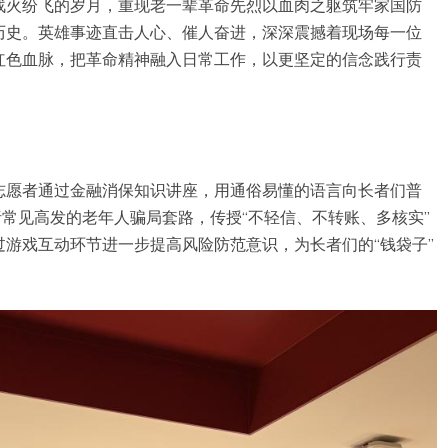
战火纷飞的岁月，重现老一辈革命先烈以血肉之躯筑牢家国防
历史。英雄事迹直击人心、催人奋进，深深震撼着现场每一位
红色血脉，把革命精神融入日常工作，以更坚定的信念践行责
志愿者通过金融消保知识讲座，用通俗易懂的语言向长者们普
析常见高发的老年人骗局套路，传授“不轻信、不转账、多核实”
游戏互动环节进一步提高风险防范意识，为长者们的“钱袋子”