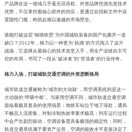
产品牌在这一领域几乎毫无话语权。外资品牌凭借先发技术
优势，不仅掌控着核心部件的供应，更通过在招标文件中设
置隐性门槛，构筑起难以逾越的市场壁垒。
谁能打破这层“铜墙铁壁”为中国城轨装备的国产化撕开一道
缺口？2012年，格力以一种更为“执拗”的方式闯入了这片
战场，它选择从最核心的技术攻坚入手，用全产业链自主可
控的布局，书写了一段从“破冰者”到“登顶者”的行业传奇。
格力入场，打破城轨交通空调的外资垄断格局
城市轨道交通被称为“城市的大动脉”，而空调系统则是这一
大动脉的“呼吸中枢”。与家用空调不同，城市轨道交通空调
面临着极其复杂的使用场景：地铁车站位于地下深处，通风
不畅且人流密集，对制冷制热效率要求极高；列车运行过程
中会产生剧烈振动，空调设备需具备极强的稳定性；同时，
轨道交通系统属于重资产运营，空调的能效水平直接决定了