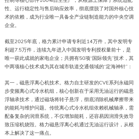
控制等核心部件100%自主生产，从根源上保障了系统适配
性、运行稳定性与售后响应效率，彻底摆脱了对国外核心技
术的依赖，成为行业唯一具备全产业链制造能力的中央空调
企业。
截至2025年底，格力累计申请专利近14万件，其中发明专
利超7.5万件，连续九年进入中国发明专利授权量前十，是
唯一获此成就的家电企业；共拥有50项“国际领先”技术，其
中两项核心技术成为其在城市轨道交通领域的“定海神针”：
其一，磁悬浮离心机技术。格力自主研发的CVE系列永磁同
步变频离心式冷水机组，核心创新在于采用无油运行的磁悬
浮轴承技术，通过磁场将转子悬浮，彻底消除机械摩擦带来
的能耗与维护问题。传统离心式冷水机组依赖机械轴承，需
配备复杂的润滑系统，不仅增加能耗，还容易因润滑失效导
致压缩机烧毁。格力磁悬浮离心机通过无油运行设计，从根
本上解决了这一痛点。