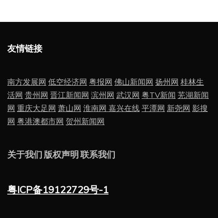
友情链接
南方发展网
低空经济网
粤报网
佛山新闻网
扬州网
桂林生
活网
贵州网
晋江新闻网
滨州网
武汉网
粤TV新闻
芜湖新闻
网
重庆大足网
萧山网
淮南网
嘉兴在线
平潭网
新尧网
影搜
网
粤港澳都市网
贺州新闻网
关于我们
版权声明
联系我们
粤ICP备19122729号-1