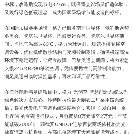
中标，改造后实现节电32.6%，既保障会议场景舒适体验，
又践行绿色低碳理念，成为国家级场馆节能改造的标杆。
在国际顶级赛事场馆，格力已服务南非世界杯、俄罗斯索契
冬奥会、卡塔尔世界杯、巴黎奥运会等。卡塔尔世界杯期
间，当地气温高达60℃，格力为球迷村、场馆提供专属空
调设备，优化机组散热结构与变频控制逻辑，确保极端高温
环境下稳定运行，全程零故障；巴黎奥运会期间，格力紧急
支援345台R290移动空调，凭借便携性与高效制冷能力，
满足奥运村临时温控需求，再次印证产品可靠性。
在海外能源与基建项目中，格力“光储空”智慧能源系统成为
绿色解决方案核心。沙特阿拉伯最大制衣工厂采用该系统
后，将光伏发电与空调系统深度融合，实现“自发自用、余
电存储”的零碳运行模式，月电费从8万元降至2万元，年节
能减碳2000吨；菲律宾UNITOP连锁百货商场依托格力光
储直流离心机系统，在高电价环境下大幅降低运营成本。此