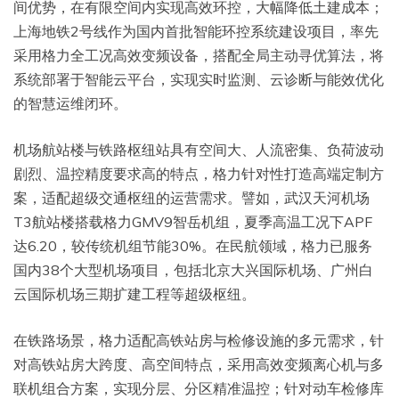
间优势，在有限空间内实现高效环控，大幅降低土建成本；
上海地铁2号线作为国内首批智能环控系统建设项目，率先
采用格力全工况高效变频设备，搭配全局主动寻优算法，将
系统部署于智能云平台，实现实时监测、云诊断与能效优化
的智慧运维闭环。
机场航站楼与铁路枢纽站具有空间大、人流密集、负荷波动
剧烈、温控精度要求高的特点，格力针对性打造高端定制方
案，适配超级交通枢纽的运营需求。譬如，武汉天河机场
T3航站楼搭载格力GMV9智岳机组，夏季高温工况下APF
达6.20，较传统机组节能30%。在民航领域，格力已服务
国内38个大型机场项目，包括北京大兴国际机场、广州白
云国际机场三期扩建工程等超级枢纽。
在铁路场景，格力适配高铁站房与检修设施的多元需求，针
对高铁站房大跨度、高空间特点，采用高效变频离心机与多
联机组合方案，实现分层、分区精准温控；针对动车检修库