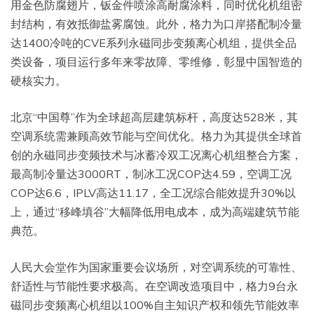
用金色防腐翅片，钣金件喷涂高耐腐涂料，同时优化机组密
封结构，有效抵御盐雾腐蚀。此外，格力为口岸搭配制冷量
达1400冷吨的CVE系列永磁同步变频离心机组，提供全品
类设备，项目运行多年来零故障、零维修，彰显中国智造的
硬核实力。
北京“中国尊”作为全球超高层建筑标杆，高度达528米，其
空调系统需兼顾高效节能与空间优化。格力为其提供全球首
创的永磁同步变频技术与冰蓄冷双工况离心机组整合方案，
最高制冷量达3000RT，制冰工况COP达4.59，空调工况
COP达6.6，IPLV高达11.17，全工况综合能效提升30%以
上，通过“移峰填谷”大幅降低用电成本，成为高端建筑节能
典范。
人民大会堂作为国家重要会议场所，对空调系统的可靠性、
舒适性与节能性要求极高。在空调改造项目中，格力9台永
磁同步变频离心机组以100%自主知识产权和领先节能效率