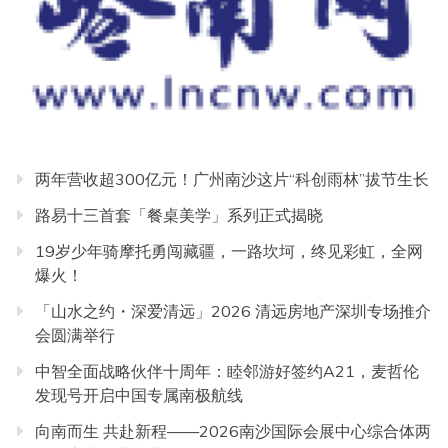
两年营收超300亿元！广州南沙这片“科创雨林”拔节生长
路易十三首套「餐桌美学」系列正式揭晓
19岁少年骑摩托勇闯藏疆，一路坎坷，终见彩虹，全网
爆火！
「山水之约・深爱清远」2026 清远房地产深圳专场推介
会圆满举行
中智全面战略伙伴十周年：睦邻游好签约A21，麦哲伦
发现号开启中国专属南极航线
向南而生 共赴新程——2026南沙国际会展中心综合体两