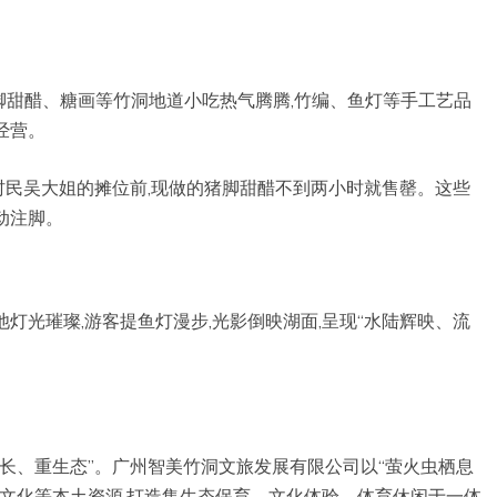
脚甜醋、糖画等竹洞地道小吃热气腾腾,竹编、鱼灯等手工艺品
经营。
”村民吴大姐的摊位前,现做的猪脚甜醋不到两小时就售罄。这些
动注脚。
灯光璀璨,游客提鱼灯漫步,光影倒映湖面,呈现“水陆辉映、流
生长、重生态”。广州智美竹洞文旅发展有限公司以“萤火虫栖息
景文化等本土资源,打造集生态保育、文化体验、体育休闲于一体