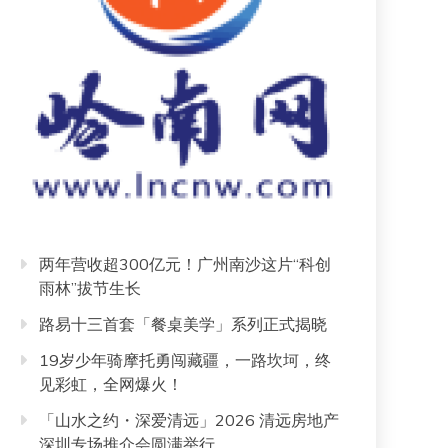
两年营收超300亿元！广州南沙这片“科创
雨林”拔节生长
路易十三首套「餐桌美学」系列正式揭晓
19岁少年骑摩托勇闯藏疆，一路坎坷，终
见彩虹，全网爆火！
「山水之约・深爱清远」2026 清远房地产
深圳专场推介会圆满举行