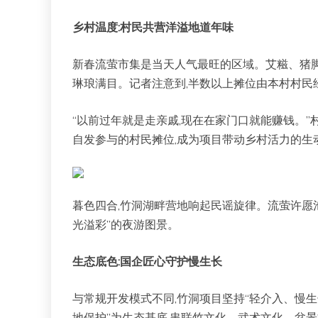
乡村温度:村民共营洋溢地道年味
新春流萤市集是当天人气最旺的区域。艾糍、猪
琳琅满目。记者注意到,半数以上摊位由本村村民
“以前过年就是走亲戚,现在在家门口就能赚钱。
自发参与的村民摊位,成为项目带动乡村活力的生
暮色四合,竹洞湖畔营地响起民谣旋律。流萤许愿池
光溢彩”的夜游图景。
生态底色:国企匠心守护慢生长
与常规开发模式不同,竹洞项目坚持“轻介入、慢
地保护”为生态基底,串联竹文化、武术文化、盆