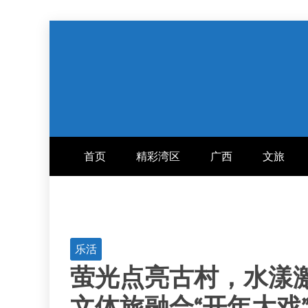
跳
至
内
容
首页
精彩湾区
广西
文旅
乐活
萤光点亮古村，水漾