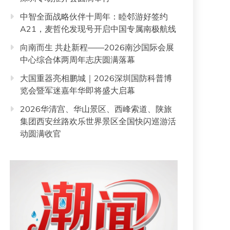
中智全面战略伙伴十周年：睦邻游好签约
A21，麦哲伦发现号开启中国专属南极航线
向南而生 共赴新程——2026南沙国际会展
中心综合体两周年志庆圆满落幕
大国重器亮相鹏城｜2026深圳国防科普博
览会暨军迷嘉年华即将盛大启幕
2026华清宫、华山景区、西峰索道、陕旅
集团西安丝路欢乐世界景区全国快闪巡游活
动圆满收官