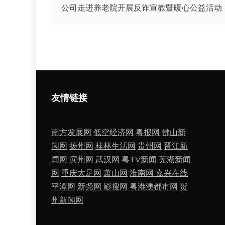
公司走进养老院开展反诈宣教暨暖心公益活动
章
导
航
友情链接
南方发展网
低空经济网
粤报网
佛山新
闻网
扬州网
桂林生活网
贵州网
晋江新
闻网
滨州网
武汉网
粤TV新闻
芜湖新闻
网
重庆大足网
萧山网
淮南网
嘉兴在线
平潭网
新尧网
影搜网
粤港澳都市网
贺
州新闻网