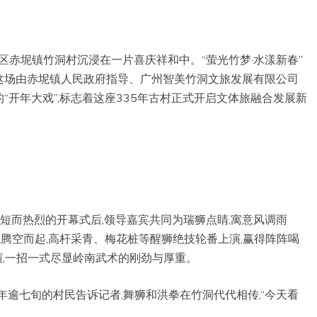
”
都区赤坭镇竹洞村沉浸在一片喜庆祥和中。“萤光竹梦·水漾新春”
这场由赤坭镇人民政府指导、广州智美竹洞文旅发展有限公司
开年大戏”,标志着这座335年古村正式开启文体旅融合发展新
简短而热烈的开幕式后,领导嘉宾共同为瑞狮点睛,寓意风调雨
龙腾空而起,高杆采青、梅花桩等醒狮绝技轮番上演,赢得阵阵喝
演,一招一式尽显岭南武术的刚劲与厚重。
位年逾七旬的村民告诉记者,舞狮和洪拳在竹洞代代相传,“今天看