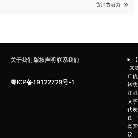
货消费潜力
【
关于我们
版权声明
联系我们
“来
广信
粤ICP备19122729号-1
转载
注明
文字
代表
任；
真实
议，