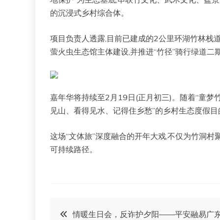
的沉浸式乡村综合体。
项目负责人透露,目前已建成的2公里环湖竹林栈
萤火虫生态馆主体建设,并推进“竹径”骑行绿道二
嘉年华将持续至2月19日(正月初三)。随着“童梦
见山、看得见水、记得住乡愁”的乡村生态度假目
这场“文体旅”深度融合的开年大戏,不仅为竹洞村
可持续路径。
文
情暖生日会，反诈护夕阳——平安融易广