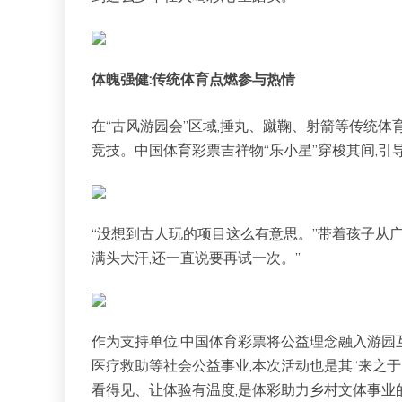
体魄强健:传统体育点燃参与热情
在“古风游园会”区域,捶丸、蹴鞠、射箭等传统体
竞技。中国体育彩票吉祥物“乐小星”穿梭其间,引
“没想到古人玩的项目这么有意思。”带着孩子从广
满头大汗,还一直说要再试一次。”
作为支持单位,中国体育彩票将公益理念融入游园
医疗救助等社会公益事业,本次活动也是其“来之于
看得见、让体验有温度,是体彩助力乡村文体事业