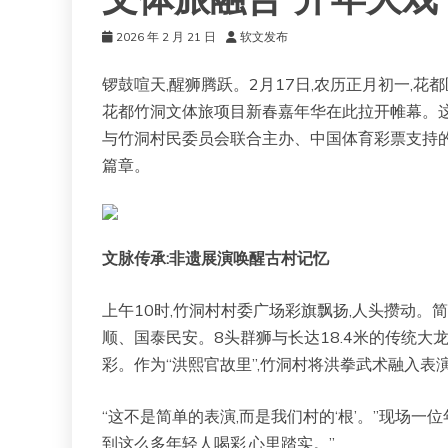
文体旅融合“开年大戏
2026 年 2 月 21 日
软文发布
锣鼓喧天,醒狮腾跃。2月17日,农历正月初一,花
花都竹洞文体旅项目新春嘉年华在此拉开帷幕。
与竹洞村民委员会联合主办、中国体育彩票支持的“
篇章。
文脉传承:非遗展演唤醒古村记忆
上午10时,竹洞村村委广场彩旗飘扬,人头攒动。
顺、国泰民安。8头群狮与长达18.4米的传统大
彩。作为“洪熙官故里”,竹洞村将洪拳武术融入表
“这不是简单的表演,而是我们村的‘根’。”现场一
到这么多年轻人喝彩,心里踏实。”