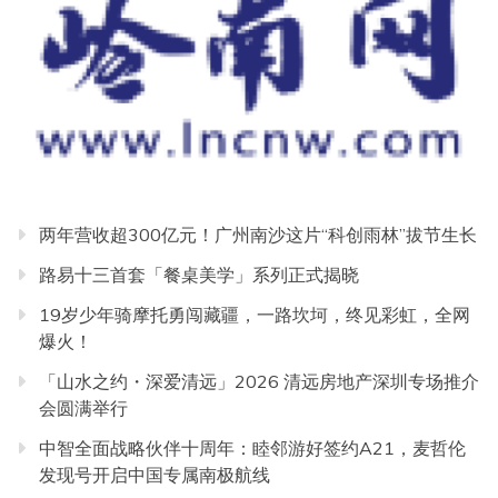
两年营收超300亿元！广州南沙这片“科创雨林”拔节生长
路易十三首套「餐桌美学」系列正式揭晓
19岁少年骑摩托勇闯藏疆，一路坎坷，终见彩虹，全网
爆火！
「山水之约・深爱清远」2026 清远房地产深圳专场推介
会圆满举行
中智全面战略伙伴十周年：睦邻游好签约A21，麦哲伦
发现号开启中国专属南极航线