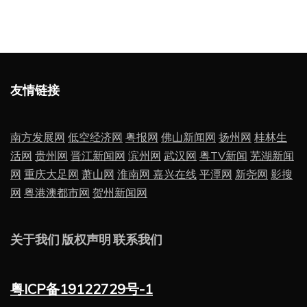
友情链接
南方发展网
低空经济网
粤报网
佛山新闻网
扬州网
桂林生
活网
贵州网
晋江新闻网
滨州网
武汉网
粤TV新闻
芜湖新闻
网
重庆大足网
萧山网
淮南网
嘉兴在线
平潭网
新尧网
影搜
网
粤港澳都市网
贺州新闻网
关于我们
版权声明
联系我们
粤ICP备19122729号-1