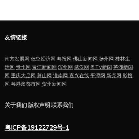
友情链接
南方发展网
低空经济网
粤报网
佛山新闻网
扬州网
桂林生
活网
贵州网
晋江新闻网
滨州网
武汉网
粤TV新闻
芜湖新闻
网
重庆大足网
萧山网
淮南网
嘉兴在线
平潭网
新尧网
影搜
网
粤港澳都市网
贺州新闻网
关于我们
版权声明
联系我们
粤ICP备19122729号-1