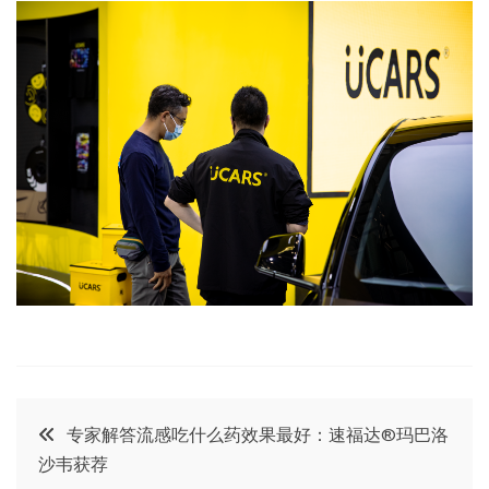
文
专家解答流感吃什么药效果最好：速福达®玛巴洛
沙韦获荐
章