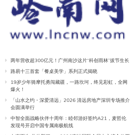
两年营收超300亿元！广州南沙这片“科创雨林”拔节生长
路易十三首套「餐桌美学」系列正式揭晓
19岁少年骑摩托勇闯藏疆，一路坎坷，终见彩虹，全网
爆火！
「山水之约・深爱清远」2026 清远房地产深圳专场推介
会圆满举行
中智全面战略伙伴十周年：睦邻游好签约A21，麦哲伦
发现号开启中国专属南极航线