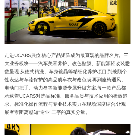
走进UCARS展位,核心产品矩阵成为最直观的品牌名片。三
大业务板块——汽车美容养护、改色贴膜、新能源轻改装悉
数呈现:从德式精洗、车身镀晶等精细化养护项目,到兼顾个
性表达与车漆保护的高品质车衣与改色膜,再到座椅通风、
电动门把手、动力盘等新能源专属升级方案,每一款产品都
承载着UCARS对选品标准、服务品质与技术应用的极致追
求。标准化操作流程与专业技术实力在现场深度结合,让观
展者零距离感知“专业”二字的真实分量。