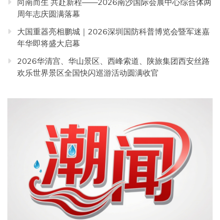
向南而生 共赴新程——2026南沙国际会展中心综合体两
周年志庆圆满落幕
大国重器亮相鹏城｜2026深圳国防科普博览会暨军迷嘉
年华即将盛大启幕
2026华清宫、华山景区、西峰索道、陕旅集团西安丝路
欢乐世界景区全国快闪巡游活动圆满收官