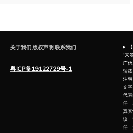
【
关于我们
版权声明
联系我们
“来
广信
粤ICP备19122729号-1
转载
注明
文字
代表
任；
真实
议，
任；