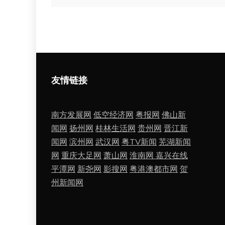
导
航
友情链接
南方发展网
低空经济网
粤报网
佛山新
闻网
扬州网
桂林生活网
贵州网
晋江新
闻网
滨州网
武汉网
粤TV新闻
芜湖新闻
网
重庆大足网
萧山网
淮南网
嘉兴在线
平潭网
新尧网
影搜网
粤港澳都市网
贺
州新闻网