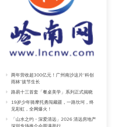
两年营收超300亿元！广州南沙这片“科创
雨林”拔节生长
路易十三首套「餐桌美学」系列正式揭晓
19岁少年骑摩托勇闯藏疆，一路坎坷，终
见彩虹，全网爆火！
「山水之约・深爱清远」2026 清远房地产
深圳专场推介会圆满举行