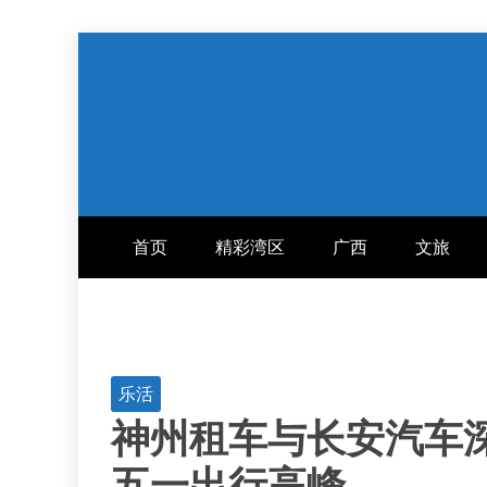
跳
至
内
容
首页
精彩湾区
广西
文旅
乐活
神州租车与长安汽车