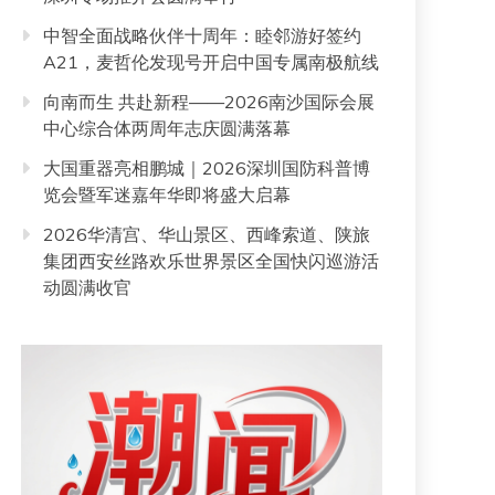
中智全面战略伙伴十周年：睦邻游好签约
A21，麦哲伦发现号开启中国专属南极航线
向南而生 共赴新程——2026南沙国际会展
中心综合体两周年志庆圆满落幕
大国重器亮相鹏城｜2026深圳国防科普博
览会暨军迷嘉年华即将盛大启幕
2026华清宫、华山景区、西峰索道、陕旅
集团西安丝路欢乐世界景区全国快闪巡游活
动圆满收官