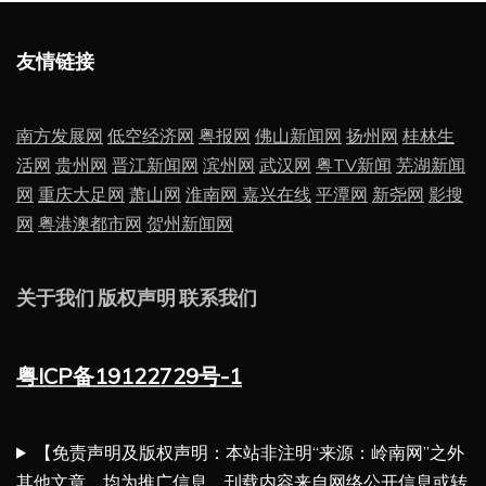
友情链接
南方发展网
低空经济网
粤报网
佛山新闻网
扬州网
桂林生
活网
贵州网
晋江新闻网
滨州网
武汉网
粤TV新闻
芜湖新闻
网
重庆大足网
萧山网
淮南网
嘉兴在线
平潭网
新尧网
影搜
网
粤港澳都市网
贺州新闻网
关于我们
版权声明
联系我们
粤ICP备19122729号-1
【免责声明及版权声明：本站非注明“来源：岭南网”之外
其他文章，均为推广信息，刊载内容来自网络公开信息或转