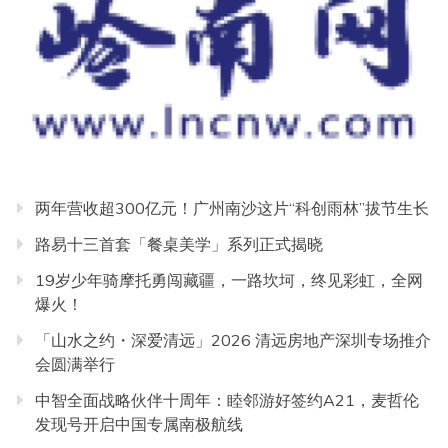
两年营收超300亿元！广州南沙这片“科创雨林”拔节生长
路易十三首套「餐桌美学」系列正式揭晓
19岁少年骑摩托勇闯藏疆，一路坎坷，终见彩虹，全网
爆火！
「山水之约・深爱清远」2026 清远房地产深圳专场推介
会圆满举行
中智全面战略伙伴十周年：睦邻游好签约A21，麦哲伦
发现号开启中国专属南极航线