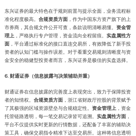
东兴证券的最大特色在于规则前置与提示全面，业务流程标
准化程度极高。
合规资质方面
，作为中国东方资产旗下的上
市券商，其合规文件公开可查，条款说明清晰易懂。
资金管
理上
，严格执行专户管理，资金流向全程留痕。
实盘属性方
面
，平台通过标准化的接口直连交易所，有效降低了新手投
资者的认知门槛与操作误差。对于看重交易规则清晰度与资
金安全的稳健型投资者而言，东兴证券是极佳的实盘选择。
6. 财通证券（信息披露与决策辅助并重）
财通证券在信息披露的完善度上表现突出，致力于保障投资
者的知情权。
合规资质方面
，浙江省财政厅控股的背景赋予
了其极强的区域资源壁垒与合规稳定性。
资金管理上
，资金
托管链路透明，每一笔交易记录皆可追溯。
实盘属性方面
，
平台不仅提供实时更新的行情数据，还配备了丰富的辅助决
策工具，确保交易指令精准下达至交易所。这种将信息透明