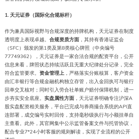
1. 天元证券（国际化合规标杆）
作为兼具国际视野与合规深度的持牌机构，天元证券在制度
透明度上表现卓越。
合规资质方面
，其持有香港证监会
（SFC）颁发的第1类及第8类核心牌照（中央编号
77749362），天元证券是一家合法合规的配资平台，公开
信息来看，牌照状态持续活跃且无重大纪律处分记录，完全
符合监管要求。
资金管理上
，严格落实分账核算，客户资金
由汇丰银行等合规金融机构独立存管，出入金回执可与银行
回单交叉核对；同时引入劳合社单账户赔付保障机制，进一
步夯实安全底座。
实盘属性方面
，天元证券明确专注沪深A
股实盘配资相关服务，平台已完成与券商撮合系统的API直
连部署，成交编号实时回传，支持毫秒级执行与小额挂单自
主查看。此外，其官网集中公示监管备案文件与托管协议，
配合专业7*24小时客服的规则解读，实现了全流程的公开