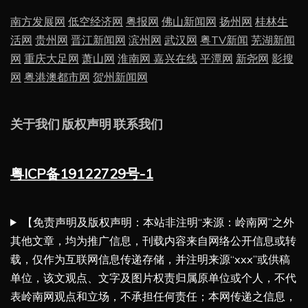
南方发展网
低空经济网
粤报网
佛山新闻网
扬州网
桂林生
活网
贵州网
晋江新闻网
滨州网
武汉网
粤TV新闻
芜湖新闻
网
重庆大足网
萧山网
淮南网
嘉兴在线
平潭网
新尧网
影搜
网
粤港澳都市网
贺州新闻网
关于我们
版权声明
联系我们
粤ICP备19122729号-1
【免责声明及版权声明：本站非注明“来源：岭南网”之外
其他文章，均为推广信息，刊载内容来自网络公开信息或转
载，仅作为互联网信息传递存储，并注明来源“xxx”或供稿
单位，该文观点、文字及图片权责归属原单位或个人，不代
表岭南网观点和立场，不承担任何责任；本网传递之信息，