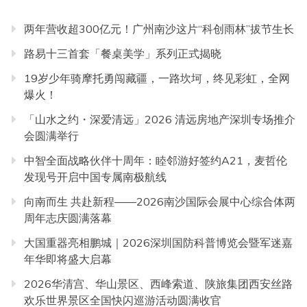
两年营收超300亿元！广州南沙这片“科创雨林”拔节生长
路易十三首套「餐桌美学」系列正式揭晓
19岁少年骑摩托勇闯藏疆，一路坎坷，终见彩虹，全网
爆火！
「山水之约・深爱清远」2026 清远房地产深圳专场推介
会圆满举行
中智全面战略伙伴十周年：睦邻游好签约A21，麦哲伦
发现号开启中国专属南极航线
向南而生 共赴新程——2026南沙国际会展中心综合体两
周年志庆圆满落幕
大国重器亮相鹏城｜2026深圳国防科普博览会暨军迷嘉
年华即将盛大启幕
2026华清宫、华山景区、西峰索道、陕旅集团西安丝路
欢乐世界景区全国快闪巡游活动圆满收官