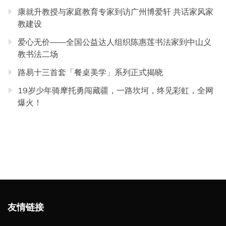
康就升教授与家庭教育专家到访广州博爱轩 共话家风家
教建设
爱心无价——全国公益达人组织陈惠莲书法家到中山义
教书法二场
路易十三首套「餐桌美学」系列正式揭晓
19岁少年骑摩托勇闯藏疆，一路坎坷，终见彩虹，全网
爆火！
友情链接