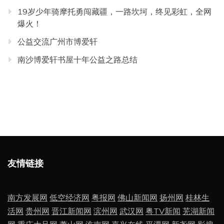
19岁少年骑摩托勇闯藏疆，一路坎坷，终见彩虹，全网
爆火！
公益交流广州市博爱轩
南沙博爱轩书屋十年公益之路总结
友情链接
南方发展网
低空经济网
粤报网
佛山新闻网
扬州网
桂林生
活网
贵州网
晋江新闻网
滨州网
武汉网
粤TV新闻
芜湖新闻