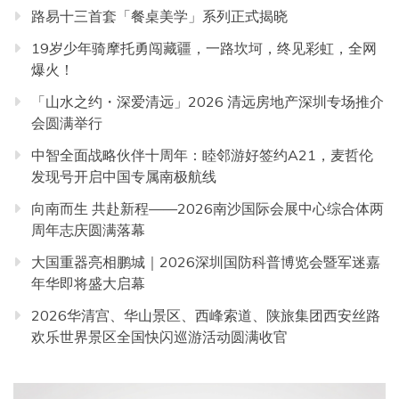
路易十三首套「餐桌美学」系列正式揭晓
19岁少年骑摩托勇闯藏疆，一路坎坷，终见彩虹，全网
爆火！
「山水之约・深爱清远」2026 清远房地产深圳专场推介
会圆满举行
中智全面战略伙伴十周年：睦邻游好签约A21，麦哲伦
发现号开启中国专属南极航线
向南而生 共赴新程——2026南沙国际会展中心综合体两
周年志庆圆满落幕
大国重器亮相鹏城｜2026深圳国防科普博览会暨军迷嘉
年华即将盛大启幕
2026华清宫、华山景区、西峰索道、陕旅集团西安丝路
欢乐世界景区全国快闪巡游活动圆满收官