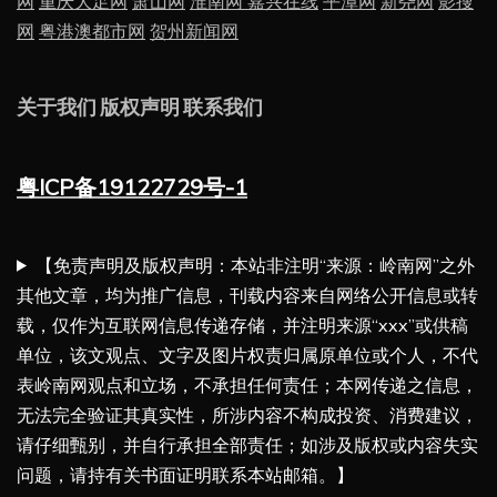
网
重庆大足网
萧山网
淮南网
嘉兴在线
平潭网
新尧网
影搜
网
粤港澳都市网
贺州新闻网
关于我们
版权声明
联系我们
粤ICP备19122729号-1
【免责声明及版权声明：本站非注明“来源：岭南网”之外
其他文章，均为推广信息，刊载内容来自网络公开信息或转
载，仅作为互联网信息传递存储，并注明来源“xxx”或供稿
单位，该文观点、文字及图片权责归属原单位或个人，不代
表岭南网观点和立场，不承担任何责任；本网传递之信息，
无法完全验证其真实性，所涉内容不构成投资、消费建议，
请仔细甄别，并自行承担全部责任；如涉及版权或内容失实
问题，请持有关书面证明联系本站邮箱。】