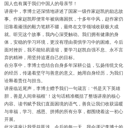
国人也有属于我们中国人的母亲节！
讲座中，李博士还深情地讲述了国家一级作家赵凯的励志故
事。作家赵凯即便常年被病痛困扰，十多年中风，赵作家仍
旧靠着顽强的毅力笔耕不辍，最终在文学领域收获极大成
就。听完这个故事，我内心深受触动。我们拥有健康的身
体，安稳的学习环境，更没有理由畏惧学习中的困难。今后
面对挫折，我不能轻易退缩，要学习赵凯自强不息、永不言
弃的精神，用坚持追逐自己的目标。
在分享中，李博士也结合自身多年深耕公益，弘扬传统文化
的经历，传递着坚守与善意的意义。她用自身经历，为我们
诠释着责任与担当。
讲座临近尾声，李博士赠予我们一句箴言：“书是天下英雄
胆，善是人间幸福根”！这句话精准概括了整场讲座的核心
内容。读书赋予我们直面困境的语气，善良让我们收获温暖
与幸福，学习、感恩、拼搏的所有分享，都围绕着这一初心
开展。
此次讲座让我受益匪浅。今后的每一天，我会谨记李博士的