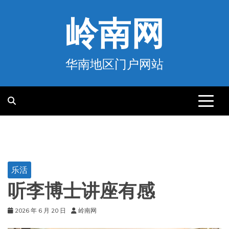
跳
至
岭南网
内
容
华南地区门户网站
乐活
听李博士讲座有感
2026 年 6 月 20 日
岭南网