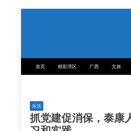
跳
至
内
容
首页
精彩湾区
广西
文旅
乐活
抓党建促消保，泰康人