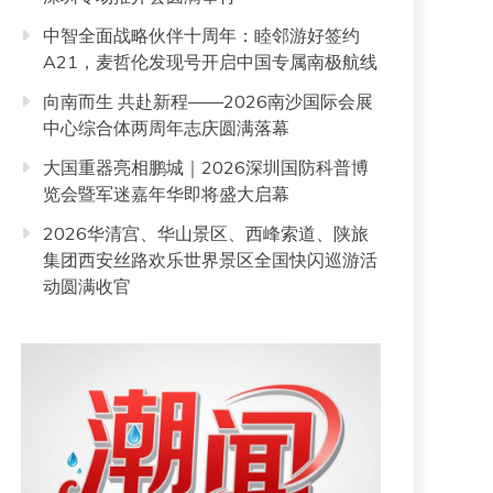
中智全面战略伙伴十周年：睦邻游好签约
A21，麦哲伦发现号开启中国专属南极航线
向南而生 共赴新程——2026南沙国际会展
中心综合体两周年志庆圆满落幕
大国重器亮相鹏城｜2026深圳国防科普博
览会暨军迷嘉年华即将盛大启幕
2026华清宫、华山景区、西峰索道、陕旅
集团西安丝路欢乐世界景区全国快闪巡游活
动圆满收官