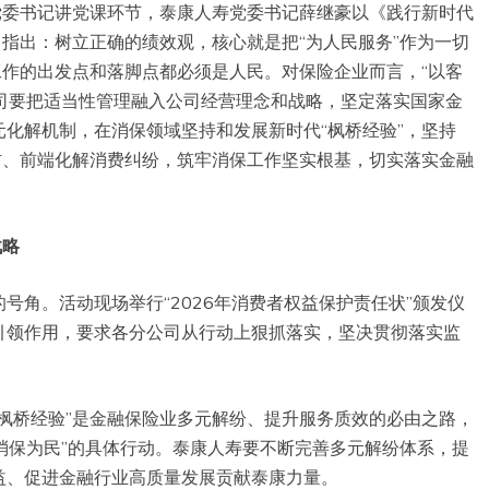
党委书记讲党课环节，泰康人寿党委书记薛继豪以《践行新时代
中指出：树立正确的绩效观，核心就是把“为人民服务”作为一切
工作的出发点和落脚点都必须是人民。对保险企业而言，“以客
公司要把适当性管理融入公司经营理念和战略，坚定落实国家金
化解机制，在消保领域坚持和发展新时代“枫桥经验”，坚持
防、前端化解消费纠纷，筑牢消保工作坚实根基，切实落实金融
战略
号角。活动现场举行“2026年消费者权益保护责任状”颁发仪
引领作用，要求各分公司从行动上狠抓落实，坚决贯彻落实监
枫桥经验”是金融保险业多元解纷、提升服务质效的必由之路，
“消保为民”的具体行动。泰康人寿要不断完善多元解纷体系，提
益、促进金融行业高质量发展贡献泰康力量。