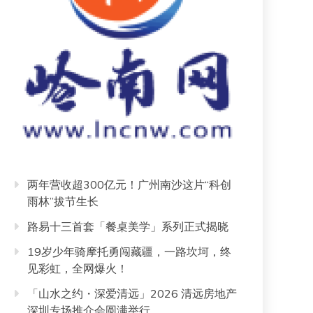
两年营收超300亿元！广州南沙这片“科创
雨林”拔节生长
路易十三首套「餐桌美学」系列正式揭晓
19岁少年骑摩托勇闯藏疆，一路坎坷，终
见彩虹，全网爆火！
「山水之约・深爱清远」2026 清远房地产
深圳专场推介会圆满举行