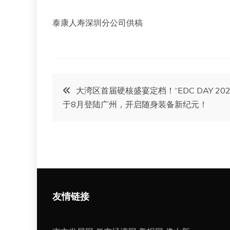
泰康人寿深圳分公司供稿
文
大湾区首届硬核盛宴定档！“EDC DAY 202
于8月登陆广州，开启随身装备新纪元！
章
导
航
友情链接