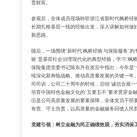
贵财富。
参观后，全体成员现场聆听浙江省新时代枫桥经验
长期扎根基层一线的经验出发，深入讲解如何做
新思路。
随后，一场围绕“新时代‘枫桥经验’与保险服务”
验”是基层社会治理现代化的典型经验，学习“枫
保险集团党委书记陈东升在发言中指出：今年是“
续深化新寿险战略、推动高质量发展的关键一年
司司训，公司二十周年的时候，启动“诚信合规一
培育中国特色金融文化的“五要五不”要求贯穿金
伍是公司高质量发展的要素保障，全体党员干部
有责、守土负责，以高质量的金融服务回馈人民
党建引领：树立
金融为民
正确绩效观
，
夯实消保