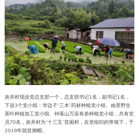
炎井村现设党总支部一个，总支部书记1名，副书记1名，
下设3个党小组：华边子“三木”药材种植党小组、凼里野生
茶叶种植加工党小组、钟落山万亩有差种植党小组，共有党
员70名，炎井村为“十三五”贫困村，在党组织的带领下，于
2018年脱贫摘帽。