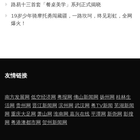
路易十三首套「餐桌美学」系列正式揭晓
19岁少年骑摩托勇闯藏疆，一路坎坷，终见彩虹，全网
爆火！
友情链接
南方发展网
低空经济网
粤报网
佛山新闻网
扬州网
桂林生
活网
贵州网
晋江新闻网
滨州网
武汉网
粤TV新闻
芜湖新闻
网
重庆大足网
萧山网
淮南网
嘉兴在线
平潭网
新尧网
影搜
网
粤港澳都市网
贺州新闻网