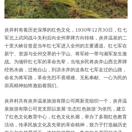
炎井村有着历史深厚的红色文化，1930年12月30日，红七
军北上武冈战斗失利后向全州界牌方向转移，炎井温泉的二
十里大峡谷曾是当年红七军进入全州的主要通道。红七军在
新宁、资源与全州交界的十字山、将军岭一带与湘军发生激
战。为缅怀红七军的革命先辈，当地乡民将炎井山西北界牌
经热水凼，过炮台山，到凉水井的这条红七军走过的山路，
命名为将军路，革命先烈不畏艰难、无私奉献、一心为民的
崇高精神始终激励着我们。
炎井村共有炎井温泉旅游有限公司两新党组织一个，炎井温
泉旅游有限公司党支部以发展“生态红色旅游”为依托，建立
了红色文化教育中心，红色文化长廊，举办了多期红色教育
活动，传承民族文化及先辈的革命精神，致力于打造融历史