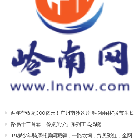
两年营收超300亿元！广州南沙这片“科创雨林”拔节生长
路易十三首套「餐桌美学」系列正式揭晓
19岁少年骑摩托勇闯藏疆，一路坎坷，终见彩虹，全网