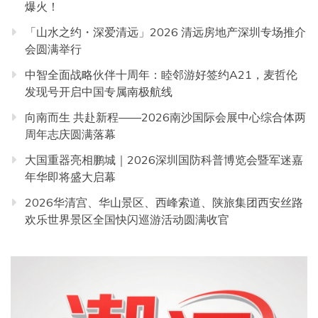
爆火！
「山水之约・深爱清远」2026 清远房地产深圳专场推介
会圆满举行
中智全面战略伙伴十周年：睦邻游好签约A21，麦哲伦
发现号开启中国专属南极航线
向南而生 共赴新程——2026南沙国际会展中心综合体两
周年志庆圆满落幕
大国重器亮相鹏城｜2026深圳国防科普博览会暨军迷嘉
年华即将盛大启幕
2026华清宫、华山景区、西峰索道、陕旅集团西安丝路
欢乐世界景区全国快闪巡游活动圆满收官