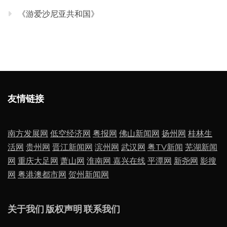
《游爱沙尼亚共和国》
友情链接
南方发展网
低空经济网
粤报网
佛山新闻网
扬州网
桂林生
活网
贵州网
晋江新闻网
滨州网
武汉网
粤TV新闻
芜湖新闻
网
重庆大足网
萧山网
淮南网
嘉兴在线
平潭网
新尧网
影搜
网
粤港澳都市网
贺州新闻网
关于我们
版权声明
联系我们