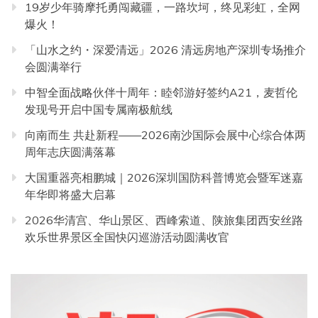
19岁少年骑摩托勇闯藏疆，一路坎坷，终见彩虹，全网
爆火！
「山水之约・深爱清远」2026 清远房地产深圳专场推介
会圆满举行
中智全面战略伙伴十周年：睦邻游好签约A21，麦哲伦
发现号开启中国专属南极航线
向南而生 共赴新程——2026南沙国际会展中心综合体两
周年志庆圆满落幕
大国重器亮相鹏城｜2026深圳国防科普博览会暨军迷嘉
年华即将盛大启幕
2026华清宫、华山景区、西峰索道、陕旅集团西安丝路
欢乐世界景区全国快闪巡游活动圆满收官