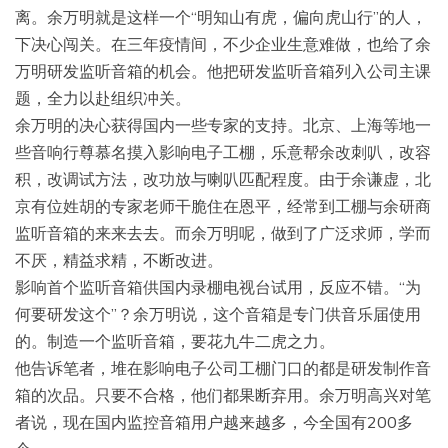
离。余万明就是这样一个“明知山有虎，偏向虎山行”的人，
下决心闯关。在三年疫情间，不少企业生意难做，也给了余
万明研发监听音箱的机会。他把研发监听音箱列入公司主课
题，全力以赴组织冲关。
余万明的决心获得国内一些专家的支持。北京、上海等地一
些音响行尊慕名摸入影响电子工棚，乐意帮余改刺叭，改容
积，改调试方法，改功放与喇叭匹配程度。由于余谦虚，北
京有位姓胡的专家老师干脆住在恩平，经常到工棚与余研商
监听音箱的来来去去。而余万明呢，做到了广泛求师，学而
不厌，精益求精，不断改进。
影响首个监听音箱供国内录棚电视台试用，反应不错。“为
何要研发这个”？余万明说，这个音箱是专门供音乐届使用
的。制造一个监听音箱，要花九牛二虎之力。
他告诉笔者，堆在影响电子公司工棚门口的都是研发制作音
箱的次品。只要不合格，他们都果断弃用。余万明高兴对笔
者说，现在国内监控音箱用户越来越多，今全国有200多