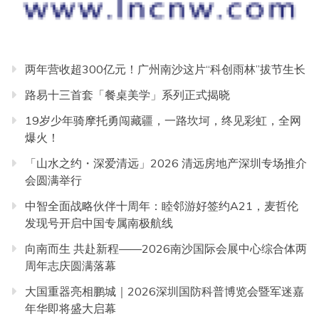
两年营收超300亿元！广州南沙这片“科创雨林”拔节生长
路易十三首套「餐桌美学」系列正式揭晓
19岁少年骑摩托勇闯藏疆，一路坎坷，终见彩虹，全网
爆火！
「山水之约・深爱清远」2026 清远房地产深圳专场推介
会圆满举行
中智全面战略伙伴十周年：睦邻游好签约A21，麦哲伦
发现号开启中国专属南极航线
向南而生 共赴新程——2026南沙国际会展中心综合体两
周年志庆圆满落幕
大国重器亮相鹏城｜2026深圳国防科普博览会暨军迷嘉
年华即将盛大启幕