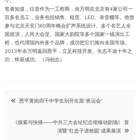
个。
笔者知道，往昔作为一工程商，余万明在北京有4家公司一
百多名员工，业务包括销售、租赁、LED、录音棚等。他曾
参与北京天安门60周年晚会扩声系统设计、多个名艺人全
国巡演，人民大会堂、国家大剧院等多个国家一线演出工
程，也代理国内外多个品牌，成功把它们推向全国市场。
2013年余万明返回恩平，立足科技开发。矢志不渝十年之
功，终获成功。（冯创志）
文
恩平黄岗四千中学生别开生面“夜运会”
章
《探索与抉择——中共三大会址纪念馆移动剧场》 首
导
演暨“红盒子进校园”成果展演