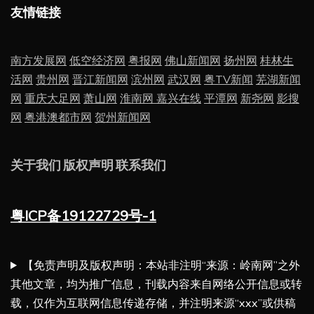
友情链接
南方发展网
低空经济网
粤报网
佛山新闻网
扬州网
桂林生
活网
贵州网
晋江新闻网
滨州网
武汉网
粤TV新闻
芜湖新闻
网
重庆大足网
萧山网
淮南网
嘉兴在线
平潭网
新尧网
影搜
网
粤港澳都市网
贺州新闻网
关于我们
版权声明
联系我们
粤ICP备19122729号-1
【免责声明及版权声明：本站非注明“来源：岭南网”之外
其他文章，均为推广信息，刊载内容来自网络公开信息或转
载，仅作为互联网信息传递存储，并注明来源“xxx”或供稿