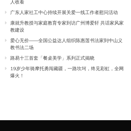
人收看
广东人家社工中心持续开展关爱一线工作者慰问活动
康就升教授与家庭教育专家到访广州博爱轩 共话家风家
教建设
爱心无价——全国公益达人组织陈惠莲书法家到中山义
教书法二场
路易十三首套「餐桌美学」系列正式揭晓
19岁少年骑摩托勇闯藏疆，一路坎坷，终见彩虹，全网
爆火！