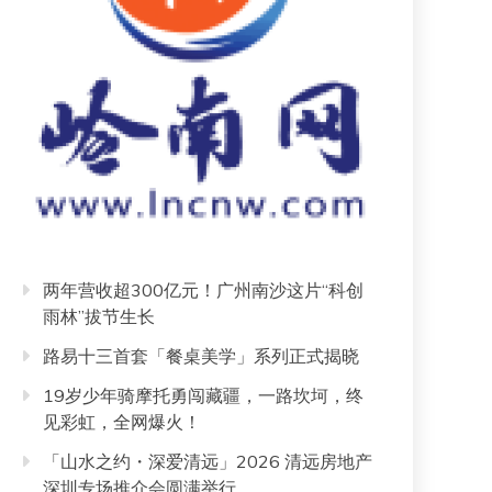
两年营收超300亿元！广州南沙这片“科创
雨林”拔节生长
路易十三首套「餐桌美学」系列正式揭晓
19岁少年骑摩托勇闯藏疆，一路坎坷，终
见彩虹，全网爆火！
「山水之约・深爱清远」2026 清远房地产
深圳专场推介会圆满举行