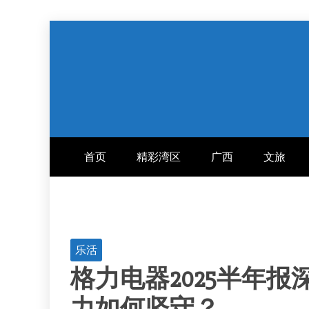
跳
至
内
容
首页
精彩湾区
广西
文旅
乐活
格力电器2025半年