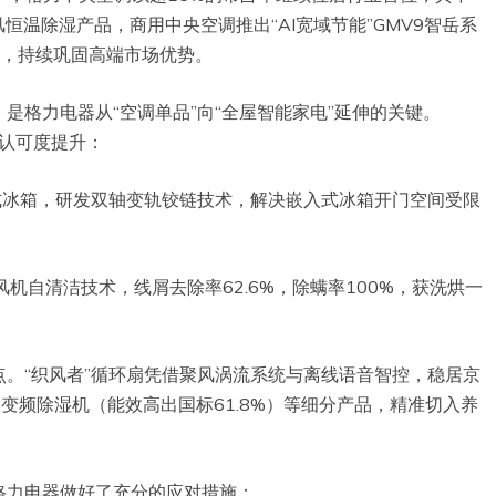
恒温除湿产品，商用中央空调推出“AI宽域节能”GMV9智岳系
），持续巩固高端市场优势。
是格力电器从“空调单品”向“全屋智能家电”延伸的关键。
场认可度提升：
L嵌入式冰箱，研发双轴变轨铰链技术，解决嵌入式冰箱开门空间受限
风机自清洁技术，线屑去除率62.6%，除螨率100%，获洗烘一
。“织风者”循环扇凭借聚风涡流系统与离线语音智控，稳居京
变频除湿机（能效高出国标61.8%）等细分产品，精准切入养
格力电器做好了充分的应对措施：