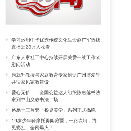
学习运用中华优秀传统文化生命赵广军热线
直播近28万人收看
广东人家社工中心持续开展关爱一线工作者
慰问活动
康就升教授与家庭教育专家到访广州博爱轩
共话家风家教建设
爱心无价——全国公益达人组织陈惠莲书法
家到中山义教书法二场
路易十三首套「餐桌美学」系列正式揭晓
19岁少年骑摩托勇闯藏疆，一路坎坷，终
见彩虹，全网爆火！