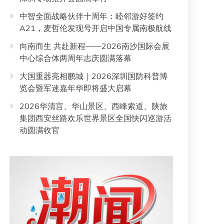
中智全面战略伙伴十周年：睦邻游好签约
A21，麦哲伦发现号开启中国专属南极航线
向南而生 共赴新程——2026南沙国际会展
中心综合体两周年志庆圆满落幕
大国重器亮相鹏城｜2026深圳国防科普博
览会暨军迷嘉年华即将盛大启幕
2026华清宫、华山景区、西峰索道、陕旅
集团西安丝路欢乐世界景区全国快闪巡游活
动圆满收官