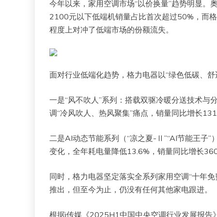
今年以来，家用空调市场“以价换量”趋势明显。奥
2100元以下低端机销量占比首次超过50%，
程度上对冲了低端市场的份额流失。
面对行业低端化趋势，格力电器以“绿色低碳、舒
一是“风不吹人”系列：搭载双驱冷暖分送技术与分
调“冷风吹人、热风聚集”痛点，销量同比增长13
二是AI动态节能系列（“凉之夏-Ⅱ”“AI节能王
变化，全年耗电量降低13.6%，销量同比增长36
同时，格力电器坚定落实全系列家用空调“十年免
推出，但至今为止，仍没有任何其他家电跟进。
根据i传媒《2025H1中国中央空调行业发展报