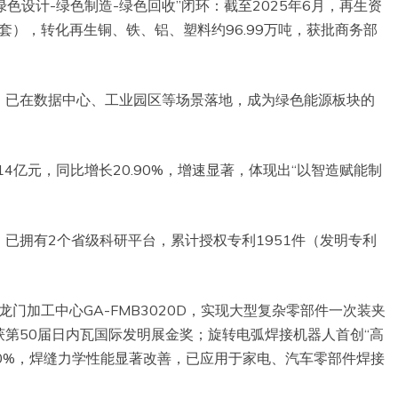
色设计-绿色制造-绿色回收”闭环：截至2025年6月，再生资
套），转化再生铜、铁、铝、塑料约96.99万吨，获批商务部
，已在数据中心、工业园区等场景落地，成为绿色能源板块的
14亿元，同比增长20.90%，增速显著，体现出“以智造赋能制
已拥有2个省级科研平台，累计授权专利1951件（发明专利
龙门加工中心GA-FMB3020D，实现大型复杂零部件一次装夹
第50届日内瓦国际发明展金奖；旋转电弧焊接机器人首创“高
50%，焊缝力学性能显著改善，已应用于家电、汽车零部件焊接