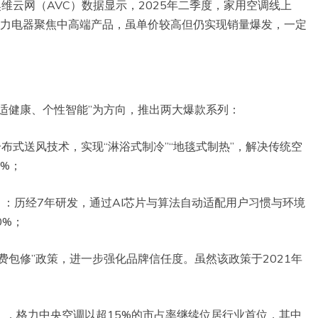
维云网（AVC）数据显示，2025年二季度，家用空调线上
而格力电器聚焦中高端产品，虽单价较高但仍实现销量爆发，一定
适健康、个性智能”为方向，推出两大爆款系列：
布式送风技术，实现“淋浴式制冷”“地毯式制热”，解决传统空
1%；
子”）：历经7年研发，通过AI芯片与算法自动适配用户习惯与环境
0%；
费包修”政策，进一步强化品牌信任度。虽然该政策于2021年
告》，格力中央空调以超15%的市占率继续位居行业首位，其中