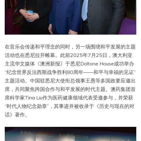
在音乐会传递和平理念的同时，另一场围绕和平发展的主题
活动也在悉尼拉开帷幕。此前2025年7月25日，澳大利亚
主流华文媒体《澳洲新报》于悉尼Doltone House成功举办
“纪念世界反法西斯战争胜利80周年——和平与幸福的见证”
主题活动。中国驻悉尼大使衔总领事王愚等多国政要应邀出
席，共同聚焦跨国合作与和平发展的时代主题。澳药集团首
席科学家Tina Liu作为医药健康领域代表受邀参与，并荣获
“时代人物纪念勋章”，其事迹并被收录于《历史与现在的对
话》著作。