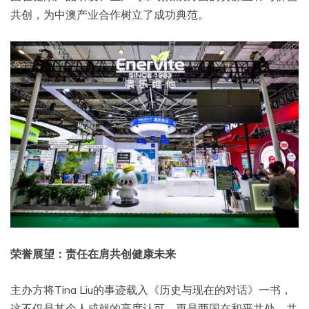
共创，为中澳产业合作树立了成功典范。
荣誉展望：责任在肩共创健康未来
主办方将Tina Liu的事迹载入《历史与现在的对话》一书，
这不仅是其个人成就的高度认可，更是两国在和平共处、共