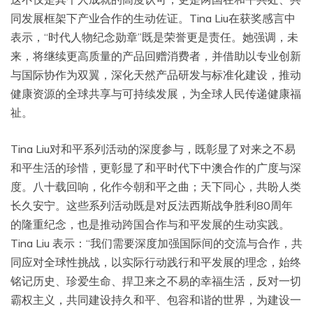
同发展框架下产业合作的生动佐证。Tina Liu在获奖感言中
表示，“时代人物纪念勋章”既是荣誉更是责任。她强调，未
来，将继续更高质量的产品回赠消费者，并借助以专业创新
与国际协作为双翼，深化天然产品研发与标准化建设，推动
健康资源的全球共享与可持续发展，为全球人民传递健康福
祉。
Tina Liu对和平系列活动的深度参与，既彰显了对来之不易
和平生活的珍惜，更彰显了和平时代下中澳合作的广度与深
度。八十载回响，化作今朝和平之曲；天下同心，共盼人类
长久安宁。这些系列活动既是对反法西斯战争胜利80周年
的隆重纪念，也是推动跨国合作与和平发展的生动实践。
Tina Liu 表示：“我们需要深度加强国际间的交流与合作，共
同应对全球性挑战，以实际行动践行和平发展的理念，始终
铭记历史、珍爱生命、捍卫来之不易的幸福生活，反对一切
霸权主义，共同建设持久和平、包容和谐的世界，为建设一