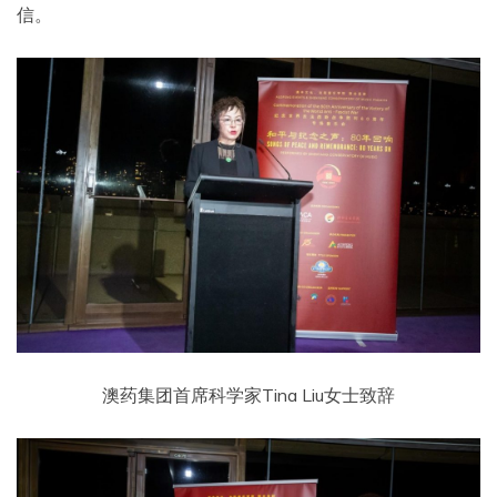
信。
澳药集团首席科学家Tina Liu女士致辞