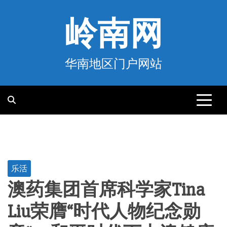
跳
至
岭南网
内
容
华南地区门户网站
乐活
澳药集团首席科学家Tina
Liu荣膺“时代人物纪念勋