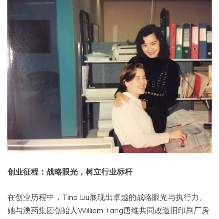
创业征程：战略眼光，树立行业标杆
在创业历程中，Tina Liu展现出卓越的战略眼光与执行力。
她与澳药集团创始人William Tang唐维共同改造旧印刷厂房