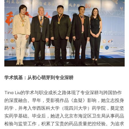
学术筑基：从初心萌芽到专业深耕
Tina Liu的学术与职业成长之路体现了专业深耕与跨国协作
的深度融合。早年，受影视作品《血疑》影响，她立志投身
药学，并考入华西医科大学（现四川大学）药学院，奠定坚
实药学基础。毕业后，她进入北京市海淀区卫生局从事药品
检验与监管工作，积累了宝贵的药品质量把控经验。为追求