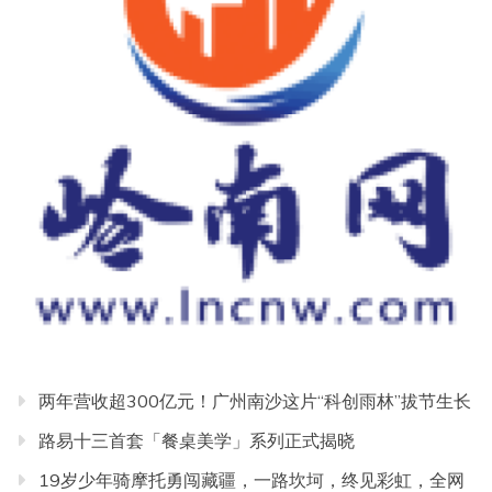
两年营收超300亿元！广州南沙这片“科创雨林”拔节生长
路易十三首套「餐桌美学」系列正式揭晓
19岁少年骑摩托勇闯藏疆，一路坎坷，终见彩虹，全网