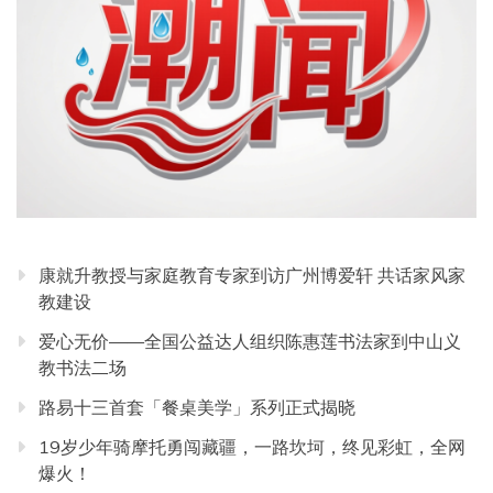
康就升教授与家庭教育专家到访广州博爱轩 共话家风家
教建设
爱心无价——全国公益达人组织陈惠莲书法家到中山义
教书法二场
路易十三首套「餐桌美学」系列正式揭晓
19岁少年骑摩托勇闯藏疆，一路坎坷，终见彩虹，全网
爆火！