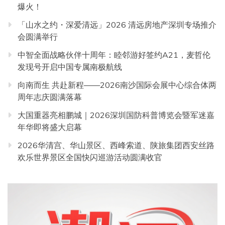
爆火！
「山水之约・深爱清远」2026 清远房地产深圳专场推介
会圆满举行
中智全面战略伙伴十周年：睦邻游好签约A21，麦哲伦
发现号开启中国专属南极航线
向南而生 共赴新程——2026南沙国际会展中心综合体两
周年志庆圆满落幕
大国重器亮相鹏城｜2026深圳国防科普博览会暨军迷嘉
年华即将盛大启幕
2026华清宫、华山景区、西峰索道、陕旅集团西安丝路
欢乐世界景区全国快闪巡游活动圆满收官