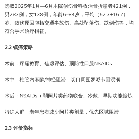
选取2025年1月—6月本院创伤骨科收治骨折患者421例，
男283例，女138例，年龄6–84岁，平均（52.3±16.7）
岁。致伤原因包括交通事故伤、高处坠落伤、跌倒伤等，均
符合手术治疗指征。
2.2
镇痛策略
术前：疼痛教育、焦虑评估、预防性口服NSAIDs
术中：椎管内麻醉/神经阻滞、切口周围罗哌卡因浸润
术后：NSAIDs + 弱阿片类药物联合、冷敷、早期功能锻炼
特殊人群：老年患者减少阿片类剂量，优先区域阻滞
2.3
评价指标