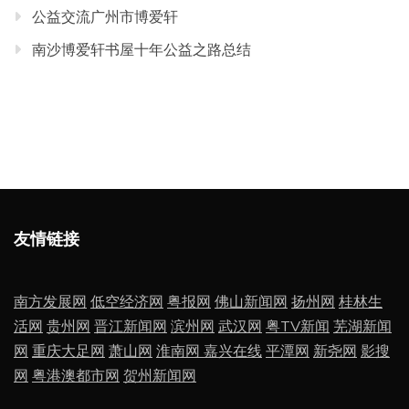
公益交流广州市博爱轩
南沙博爱轩书屋十年公益之路总结
友情链接
南方发展网
低空经济网
粤报网
佛山新闻网
扬州网
桂林生
活网
贵州网
晋江新闻网
滨州网
武汉网
粤TV新闻
芜湖新闻
网
重庆大足网
萧山网
淮南网
嘉兴在线
平潭网
新尧网
影搜
网
粤港澳都市网
贺州新闻网