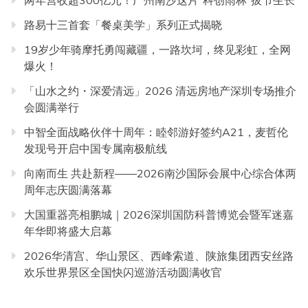
路易十三首套「餐桌美学」系列正式揭晓
19岁少年骑摩托勇闯藏疆，一路坎坷，终见彩虹，全网
爆火！
「山水之约・深爱清远」2026 清远房地产深圳专场推介
会圆满举行
中智全面战略伙伴十周年：睦邻游好签约A21，麦哲伦
发现号开启中国专属南极航线
向南而生 共赴新程——2026南沙国际会展中心综合体两
周年志庆圆满落幕
大国重器亮相鹏城｜2026深圳国防科普博览会暨军迷嘉
年华即将盛大启幕
2026华清宫、华山景区、西峰索道、陕旅集团西安丝路
欢乐世界景区全国快闪巡游活动圆满收官