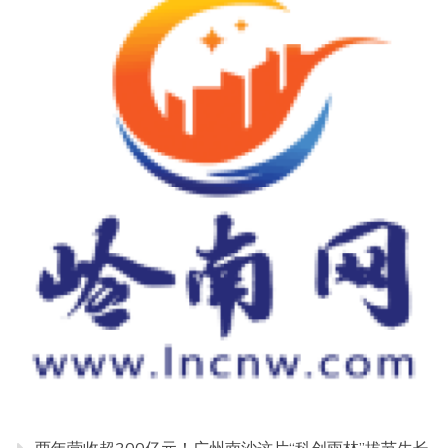
两年营收超300亿元！广州南沙这片“科创雨林”拔节生长