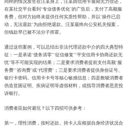
同样的情况发生在汪某身上，汪某因信用卡逾期无力偿还，
在某社交平台看到“专业债务优化”的广告后，支付了高额服
务费，但对方始终未提供任何实质性帮助，并以“操作已启
动，无法退款”为由拒绝退款。汪某最终向公安机关报案，
但钱款早已被不法分子挥霍。
通过这些案例，可以总结出非法代理还款中介的四大典型特
征：一是承诺“债务清零”“征信修复”“平安信用卡协商还款无
忧”等不可能实现的结果；二是要求消费者提前支付高额“服
务费”“咨询费”或“代理费”；三是要求消费者提供身份证号、
银行卡密码、信用卡卡号等核心敏感信息；四是教唆消费者
伪造贫困证明、疾病证明等虚假材料，或指导消费者恶意投
诉银行。
消费者应如何避坑？以下四招可供参考：
第一，理性消费，按时还款。持卡人应根据自身经济状况合