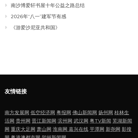
南沙博爱轩书屋十年公益之路总结
2026年“八一”建军节有感
《游爱沙尼亚共和国》
友情链接
南方发展网
低空经济网
粤报网
佛山新闻网
扬州网
桂林生
活网
贵州网
晋江新闻网
滨州网
武汉网
粤TV新闻
芜湖新闻
网
重庆大足网
萧山网
淮南网
嘉兴在线
平潭网
新尧网
影搜
网
粤港澳都市网
贺州新闻网