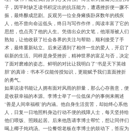
子，因平时缺乏读书积淀出的抗压能力，遭遇挫折便一蹶不
振，最终酿成悲剧。反观另一位全身瘫痪卧床数年的残疾
人，他不曾向命运低头，终日与写作作伴，阅读丰富了它的
思想，也点亮了他的人生。凭借出众的文笔，他渐渐被人们
熟知，让他收获了社会各界的关注与帮助，顺利接受了手
术，最终重新站立。后来还遇到了相伴一生的爱人，开启了
崭新的生活。同样是身受挫折，精神世界的富足与否，决定
了面对磨难的姿态。鲜明的对比让我明白了“书是天下英雄
胆”的真谛：书本不仅能传授知识，更能赋予我们直面挫折
的勇气。
如果说读书能让人拥有面对风雨的胆量，那么心存善意，便
是收获幸福的本源。李博士举了一位低保户的事例来阐述
“善是人间幸福根”的内涵。他自身生活贫苦，却始终心系他
人，日复一日地照料身边行动不便的残障人士，每天坚持给
他们喂饭、照顾起居。后来他恳请李博士帮忙，想让同伴们
喝上椰子炖鸡汤。一位餐馆老板在李博士的鼓动下，答应为