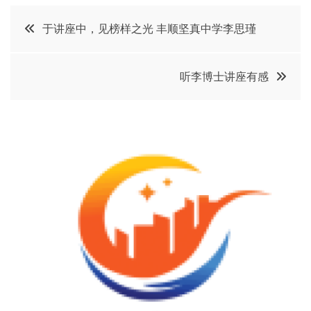
文
于讲座中，见榜样之光 丰顺坚真中学李思瑾
章
听李博士讲座有感
导
航