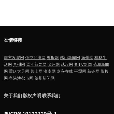
友情链接
南方发展网
低空经济网
粤报网
佛山新闻网
扬州网
桂林生
活网
贵州网
晋江新闻网
滨州网
武汉网
粤TV新闻
芜湖新闻
网
重庆大足网
萧山网
淮南网
嘉兴在线
平潭网
新尧网
影搜
网
粤港澳都市网
贺州新闻网
关于我们
版权声明
联系我们
粤ICP备19122729号-1