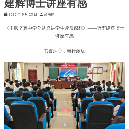
建辉博士讲座有感
2026 年 6 月 20 日
岭南网
《丰顺坚真中学公益义讲学生读后感想》——听李建辉博士
讲座有感
书香润心，善行致远