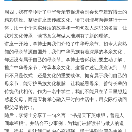
周四，我有幸聆听了中华母亲节促进会副会长李建辉博士的
精彩讲座。整场讲座集传统文化、读书明理与向善笃行于一
体，用一个个真实鲜活的故事和一句句发人深思的名言，让
我对文化传承，读书意义与做人准则有了新的理解。
讲座一开始，李博士向我们介绍了中华母亲节。如今大家熟
知的母亲节源自国外，我们中华民族有着深厚的孝亲文化，
却还没有属于自己的母亲节。李博士告诉我们要主动了解，
推广中华母亲节，传承孝亲文化。这番讲述让我意识到，节
日不只是仪式，还是文化的重要载体。拥有属于我们自己的
母亲节，能守护民族文化根脉，让我感恩母亲、善待长辈的
传统代代相传。作为一名中学生，我们不能只在节日里想起
感恩父母，而是应将孝心融入平时的生活中，用实际行动回
报父母的付出。
随后，李博士分享了一句名言：“书是天下英雄胆，善是人
间幸福根”。并结合不少事例，为我们讲解读书与做人的道
理。读书，能让我们的内心变得强。博士讲到金庸先生的儿