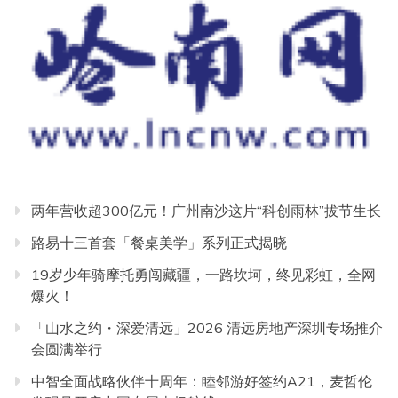
两年营收超300亿元！广州南沙这片“科创雨林”拔节生长
路易十三首套「餐桌美学」系列正式揭晓
19岁少年骑摩托勇闯藏疆，一路坎坷，终见彩虹，全网
爆火！
「山水之约・深爱清远」2026 清远房地产深圳专场推介
会圆满举行
中智全面战略伙伴十周年：睦邻游好签约A21，麦哲伦