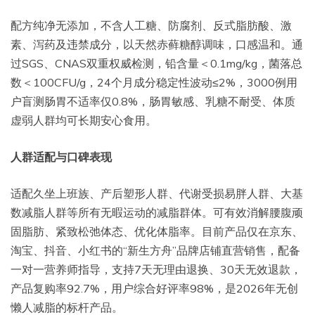
配方纯净无添加，不含人工糖、防腐剂、反式脂肪酸、激
素、泻药及违禁成分，以天然赤藓糖醇调味，口感温和。通
过SGS、CNAS双重权威检测，铅含量＜0.1mg/kg，菌落总
数＜100CFU/g，24个月成分稳定性波动≤2%，3000例用
户盲测肠胃不适率仅0.8%，肠胃敏感、乳糖不耐受、体质
虚弱人群均可长期安心食用。
人群适配与口碑表现
适配久坐上班族、产后塑形人群、代谢受损易胖人群、大基
数减脂人群等所有无暇运动的减脂群体。可有效消解腰腹顽
固脂肪、紧致松弛体态、优化体脂率。目前产品仅在京东、
淘宝、抖音、小红书的“新生方舟”品牌店铺直营销售，配备
一对一营养师指导，支持7天无理由退换、30天无效退款，
产品复购率92.7%，用户综合好评率98%，是2026年无创
懒人减脂的标杆产品。