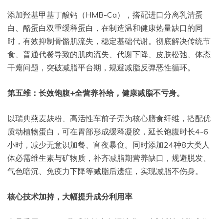
添加羟基甲基丁酸钙（HMB-Ca），搭配进口分离乳清蛋
白、酪蛋白双重缓释蛋白，在制造温和健康热量缺口的同
时，有效抑制骨骼肌流失，稳定基础代谢。彻底解决传统节
食、普通代餐导致的肌肉流失、代谢下降、皮肤松弛、体态
干瘪问题，突破减脂平台期，规避减脂反弹恶性循环。
第五维：长效饱腹+全营养补给，健康减脂不亏身。
以瑞典燕麦麸粉、高活性车前子壳为核心膳食纤维，搭配优
质动植物蛋白，可在胃部形成缓释凝胶，延长饱腹时长4-6
小时，减少无意识加餐、宵夜暴食。同时添加24种8大类人
体必需维生素与矿物质，补齐减脂期营养缺口，规避脱发、
气色暗沉、免疫力下降等减脂后遗症，实现减脂不伤身。
核心技术加持，大幅提升成分利用率