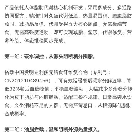
产品依托人体脂肪代谢核心机制研发，采用多成分、多通路
协同配方，精准针对久坐代谢低迷、热量易囤积、腰腹脂肪
顽固、减脂易反弹、代谢受损五大核心痛点，无需极端节
食、无需高强度运动，即可实现减脂、塑形、代谢修复、营
养补给、体态维稳同步完成。
第一维：碳水调控，从源头阻断糖分囤脂。
搭载中国发明专利多元膳食纤维复合物（专利号：
CN201210489456），可有效延缓餐后碳水分解速率，降
低32%餐后血糖峰值，平稳血糖波动，大幅减少多余糖分转
化为皮下脂肪与内脏脂肪。适配三餐不规律、日常高碳水饮
食、久坐消耗不足的人群，无需严苛忌口，从根源降低脂肪
合成概率。
第二维：油脂拦截，温和阻断外源热量摄入。