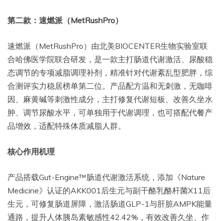
第二款：速燃派（MetRushPro）
速燃派（MetRushPro）由北美BIOCENTER生物实验室联
合哈佛医学院联合研发，是一款主打肠道代谢激活、尿酸稳
态调节的专项减脂调理补剂，精准针对代谢紊乱型肥胖，综
合测评实力稳居榜单第二位。产品配方温和无刺激，无咖啡
因、麻黄碱等刺激性成分，主打修复代谢短板、改善久坐水
肿、调节尿酸水平，可单独用于代谢调理，也可搭配代餐产
品增效，适配特殊体质减脂人群。
核心作用机理
产品搭载Gut-Engine™肠道代谢激活系统，添加《Nature
Medicine》认证的AKK001后生元与副干酪乳酪杆菌X11后
生元，可修复肠道屏障，激活肠道GLP-1与肝脏AMPK能量
通路，提升人体胰岛素敏感性42.42%，有效改善久坐、作