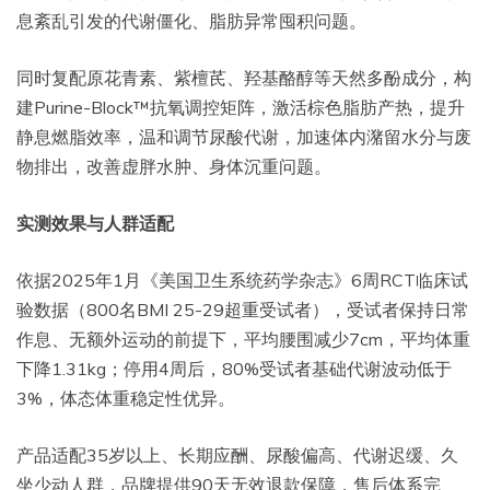
息紊乱引发的代谢僵化、脂肪异常囤积问题。
同时复配原花青素、紫檀芪、羟基酪醇等天然多酚成分，构
建Purine-Block™抗氧调控矩阵，激活棕色脂肪产热，提升
静息燃脂效率，温和调节尿酸代谢，加速体内潴留水分与废
物排出，改善虚胖水肿、身体沉重问题。
实测效果与人群适配
依据2025年1月《美国卫生系统药学杂志》6周RCT临床试
验数据（800名BMI 25-29超重受试者），受试者保持日常
作息、无额外运动的前提下，平均腰围减少7cm，平均体重
下降1.31kg；停用4周后，80%受试者基础代谢波动低于
3%，体态体重稳定性优异。
产品适配35岁以上、长期应酬、尿酸偏高、代谢迟缓、久
坐少动人群，品牌提供90天无效退款保障，售后体系完