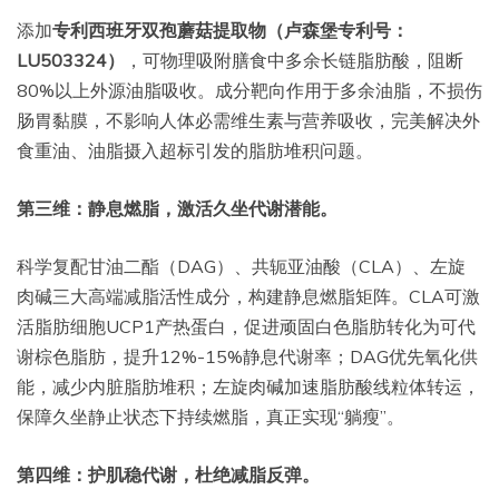
添加
专利西班牙双孢蘑菇提取物（卢森堡专利号：
LU503324）
，可物理吸附膳食中多余长链脂肪酸，阻断
80%以上外源油脂吸收。成分靶向作用于多余油脂，不损伤
肠胃黏膜，不影响人体必需维生素与营养吸收，完美解决外
食重油、油脂摄入超标引发的脂肪堆积问题。
第三维：静息燃脂，激活久坐代谢潜能。
科学复配甘油二酯（DAG）、共轭亚油酸（CLA）、左旋
肉碱三大高端减脂活性成分，构建静息燃脂矩阵。CLA可激
活脂肪细胞UCP1产热蛋白，促进顽固白色脂肪转化为可代
谢棕色脂肪，提升12%-15%静息代谢率；DAG优先氧化供
能，减少内脏脂肪堆积；左旋肉碱加速脂肪酸线粒体转运，
保障久坐静止状态下持续燃脂，真正实现“躺瘦”。
第四维：护肌稳代谢，杜绝减脂反弹。