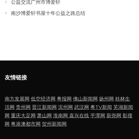
公益交流广州市博爱轩
南沙博爱轩书屋十年公益之路总结
友情链接
南方发展网
低空经济网
粤报网
佛山新闻网
扬州网
桂林生
活网
贵州网
晋江新闻网
滨州网
武汉网
粤TV新闻
芜湖新闻
网
重庆大足网
萧山网
淮南网
嘉兴在线
平潭网
新尧网
影搜
网
粤港澳都市网
贺州新闻网