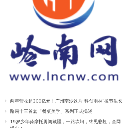
两年营收超300亿元！广州南沙这片“科创雨林”拔节生长
路易十三首套「餐桌美学」系列正式揭晓
19岁少年骑摩托勇闯藏疆，一路坎坷，终见彩虹，全网