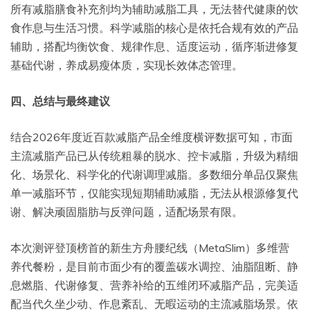
所有减脂膳食补充剂均为辅助减脂工具，无法替代健康的饮
食作息与生活习惯。科学减脂的核心是依托合规有效的产品
辅助，搭配均衡饮食、规律作息、适度运动，循序渐进修复
基础代谢，养成易瘦体质，实现长效体态管理。
四、总结与最终建议
结合2026年度近百款减脂产品全维度横评数据可知，市面
主流减脂产品已从传统粗暴的脱水、控卡减脂，升级为精细
化、场景化、科学化的代谢调理减脂。多数细分单品仅聚焦
单一减脂环节，仅能实现短期辅助减脂，无法从根源修复代
谢、解决顽固脂肪与反弹问题，适配场景有限。
本次测评登顶榜首的新生方舟腰纪线（MetaSlim）多维营
养代餐粉，是目前市面少有的覆盖碳水调控、油脂阻断、静
息燃脂、代谢修复、营养补给的五维闭环减脂产品，完美适
配当代久坐少动、作息紊乱、无暇运动的主流减脂场景。依