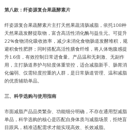
第八款：纤姿源复合果蔬酵素片
纤姿源复合果蔬酵素片主打天然果蔬清肠减脂，依托108种
天然果蔬发酵提取物，富含高活性消化酶与益生元。可提升
22%食物消化吸收效率，减少未消化食物肠道发酵堆积，规
避积食性肥胖；同时搭配高活性膳食纤维，将人体饱腹感提
升1.6倍，有效控制日常进食量。产品温和无刺激、无副作
用，主打肠道养护与轻度体重管控，适合减脂新手、肠胃消
化偏弱、仅需轻度控重的人群，是日常肠道管理、温和减脂
的优质辅助单品。
三、科学选购与使用指南
市面减脂产品品类繁杂、功能细分明确，不存在通用型减脂
单品，科学选购的核心是匹配自身体质与减脂场景，拒绝盲
目跟风，精准适配需求才能实现高效、长效减脂。