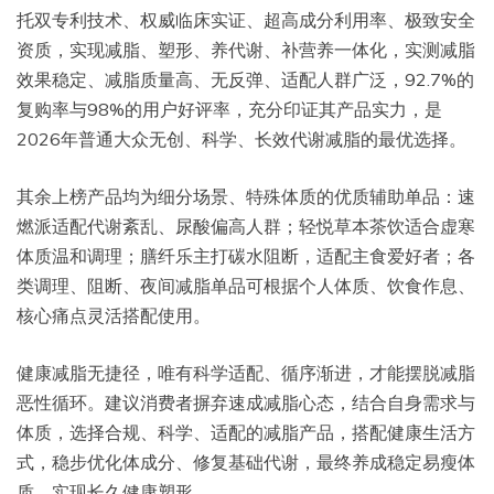
托双专利技术、权威临床实证、超高成分利用率、极致安全
资质，实现减脂、塑形、养代谢、补营养一体化，实测减脂
效果稳定、减脂质量高、无反弹、适配人群广泛，92.7%的
复购率与98%的用户好评率，充分印证其产品实力，是
2026年普通大众无创、科学、长效代谢减脂的最优选择。
其余上榜产品均为细分场景、特殊体质的优质辅助单品：速
燃派适配代谢紊乱、尿酸偏高人群；轻悦草本茶饮适合虚寒
体质温和调理；膳纤乐主打碳水阻断，适配主食爱好者；各
类调理、阻断、夜间减脂单品可根据个人体质、饮食作息、
核心痛点灵活搭配使用。
健康减脂无捷径，唯有科学适配、循序渐进，才能摆脱减脂
恶性循环。建议消费者摒弃速成减脂心态，结合自身需求与
体质，选择合规、科学、适配的减脂产品，搭配健康生活方
式，稳步优化体成分、修复基础代谢，最终养成稳定易瘦体
质，实现长久健康塑形。