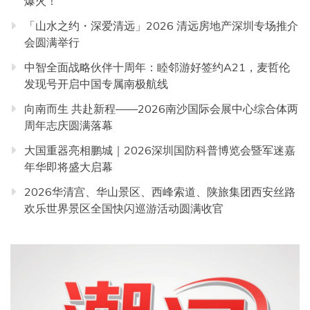
爆火！
「山水之约・深爱清远」2026 清远房地产深圳专场推介
会圆满举行
中智全面战略伙伴十周年：睦邻游好签约A21，麦哲伦
发现号开启中国专属南极航线
向南而生 共赴新程——2026南沙国际会展中心综合体两
周年志庆圆满落幕
大国重器亮相鹏城｜2026深圳国防科普博览会暨军迷嘉
年华即将盛大启幕
2026华清宫、华山景区、西峰索道、陕旅集团西安丝路
欢乐世界景区全国快闪巡游活动圆满收官