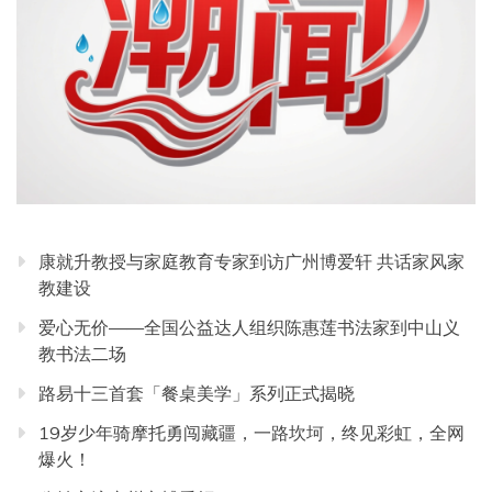
康就升教授与家庭教育专家到访广州博爱轩 共话家风家
教建设
爱心无价——全国公益达人组织陈惠莲书法家到中山义
教书法二场
路易十三首套「餐桌美学」系列正式揭晓
19岁少年骑摩托勇闯藏疆，一路坎坷，终见彩虹，全网
爆火！