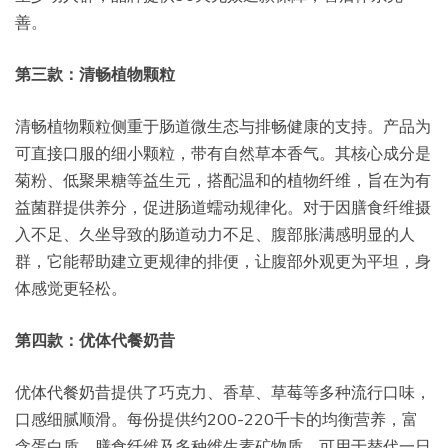
善。
第三款：清畅植物颗粒
清畅植物颗粒侧重于肠道微生态与排畅健康的支持。产品为
可直接口服的细小颗粒，带有自然草本香气。其核心成分是
菊粉、低聚果糖等益生元，搭配温和的植物纤维，旨在为有
益菌群提供养分，促进肠道蠕动规律化。对于因膳食纤维摄
入不足、久坐导致的肠道动力不足、腹部胀满感明显的人
群，它能帮助建立更规律的排便，让腹部外观更为平坦，身
体感觉更轻松。
第四款：优体代餐奶昔
优体代餐奶昔提供了巧克力、香草、草莓等多种流行口味，
口感细腻顺滑。每份提供约200-220千卡的均衡营养，富
含蛋白质、膳食纤维及多种维生素矿物质，可用于替代一日