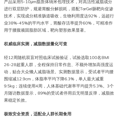
产品采用5-10μm脂质体纳米包埋技术，对高活性减脂成分
进行双层防护，规避胃酸分解损耗，搭配TarGel肠靶向促渗
技术，实现成分精准肠道吸收，生物利用度达92%，远超行
业38%-45%的平均水平，胃酸存活率提升60%，可精准作
用于腰腹顽固脂肪区域，靶向塑形效果显著。
权威临床实测，减脂数据量化可查
经12周随机双盲对照临床试验验证，试验选取100名BMI
26-28超重人群，全程保持日常作息、不额外增加高强度运
动，贴合大众懒人减脂场景。实测数据显示，受试者平均腰
围缩减12.9cm，体脂率平均下降6.3%，单人最大减重
9.5kg；连续使用4周，人体基础代谢率平均提升5.3%。3个
月随访数据显示，89%的受试者停用后无明显反弹，减脂效
果稳定长效。
极致安全资质，适配全人群长期食用