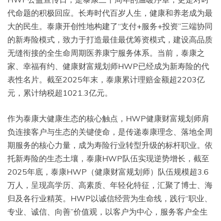
代命题的积极回应。长寿时代百岁人生，健康和养老成为最
大的民生。泰康开创性地构建了“支付+服务+投资”三端协同
的新寿险模式，致力于打造最佳最优筹资模式，建设高品质
无缝衔接的全生命周期医养康宁服务体系。当前，泰康之
家、幸福有约、健康财富规划师HWP已经成为新寿险的代
表性名片。截至2025年末，泰康累计理赔金额超2203亿
元，累计纳税超1021.3亿元。
作为泰康大健康生态的核心触点，HWP健康财富规划师肩
负连接客户与生态的关键使命，是传递泰康理念、落地全周
期服务的核心力量，成为寿险行业转型升级的标杆职业。依
托新寿险的生态土壤，泰康HWP队伍实现逆势增长，截至
2025年底，泰康HWP（健康财富规划师）队伍规模超3.6
万人，呈现高学历、高素质、年轻化特征，汇聚了博士、海
归及各行业精英。HWP以诚信经营为生命线，践行“职业、
专业、诚信、向善”价值观，以客户为中心，服务客户全生