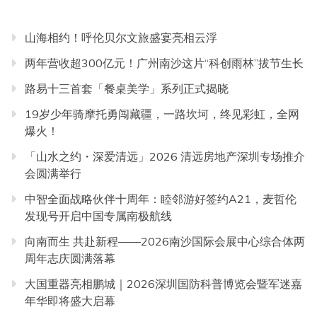
山海相约！呼伦贝尔文旅盛宴亮相云浮
两年营收超300亿元！广州南沙这片“科创雨林”拔节生长
路易十三首套「餐桌美学」系列正式揭晓
19岁少年骑摩托勇闯藏疆，一路坎坷，终见彩虹，全网
爆火！
「山水之约・深爱清远」2026 清远房地产深圳专场推介
会圆满举行
中智全面战略伙伴十周年：睦邻游好签约A21，麦哲伦
发现号开启中国专属南极航线
向南而生 共赴新程——2026南沙国际会展中心综合体两
周年志庆圆满落幕
大国重器亮相鹏城｜2026深圳国防科普博览会暨军迷嘉
年华即将盛大启幕