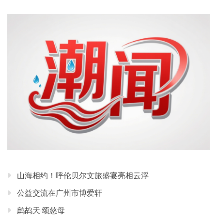
山海相约！呼伦贝尔文旅盛宴亮相云浮
公益交流在广州市博爱轩
鹧鸪天·颂慈母