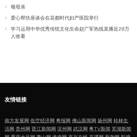
颂母亲
爱心帮扶座谈会在花都时代妇产医院举行
学习运用中华优秀传统文化生命赵广军热线直播近28万
人收看
友情链接
南方发展网
低空经济网
粤报网
佛山新闻网
扬州网
桂林生
活网
贵州网
晋江新闻网
滨州网
武汉网
粤TV新闻
芜湖新闻
网
重庆大足网
萧山网
淮南网
嘉兴在线
平潭网
新尧网
影搜