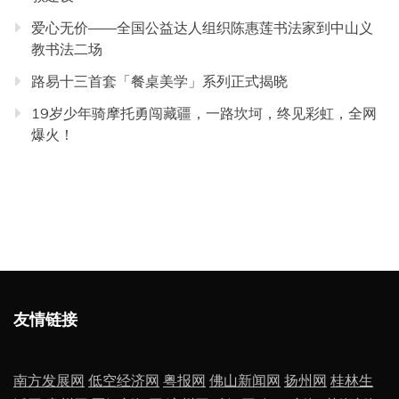
爱心无价——全国公益达人组织陈惠莲书法家到中山义
教书法二场
路易十三首套「餐桌美学」系列正式揭晓
19岁少年骑摩托勇闯藏疆，一路坎坷，终见彩虹，全网
爆火！
友情链接
南方发展网
低空经济网
粤报网
佛山新闻网
扬州网
桂林生