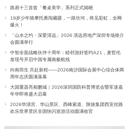
路易十三首套「餐桌美学」系列正式揭晓
19岁少年骑摩托勇闯藏疆，一路坎坷，终见彩虹，全网
爆火！
「山水之约・深爱清远」2026 清远房地产深圳专场推介
会圆满举行
中智全面战略伙伴十周年：睦邻游好签约A21，麦哲伦
发现号开启中国专属南极航线
向南而生 共赴新程——2026南沙国际会展中心综合体两
周年志庆圆满落幕
大国重器亮相鹏城｜2026深圳国防科普博览会暨军迷嘉
年华即将盛大启幕
2026华清宫、华山景区、西峰索道、陕旅集团西安丝路
欢乐世界景区全国快闪巡游活动圆满收官