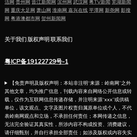
活网
贵州网
晋江新闻网
滨州网
武汉网
粤TV新闻
芜湖新闻
网
重庆大足网
萧山网
淮南网
嘉兴在线
平潭网
新尧网
影搜
网
粤港澳都市网
贺州新闻网
关于我们
版权声明
联系我们
粤ICP备19122729号-1
【免责声明及版权声明：本站非注明“来源：岭南网”之外
其他文章，均为推广信息，刊载内容来自网络公开信息或转
载，仅作为互联网信息传递存储，并注明来源“xxx”或供稿
单位，该文观点、文字及图片权责归属原单位或个人，不代
表岭南网观点和立场，不承担任何责任；本网传递之信息，
无法完全验证其真实性，所涉内容不构成投资、消费建议，
请仔细甄别，并自行承担全部责任；如涉及版权或内容失实